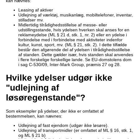
kan nævnes:
Leasing af aktiver
Udlejning af værktøj, musikanlæg, mobiltelefoner, inventar,
stilladser mv.
Midlertidig tilrådighedsstillelse af messe- eller
udstillingsstande, hvis ydelsen hverken skal anses for en
reklameydelse (ML § 21 d, stk. 1, nr. 2) eller en ydelse i
forbindelse med i forbindelse med aktiviteter indenfor
kultur, kunst, sport, mv. (ML § 21, stk. 2). I dette tilfælde
består den afgørende del af ydelsen i tilrådighedsstillelse
af standen. Dette gælder især, hvis standen skal anvendes
i flere forskelige forskellige lande. Se EU-domstolens dom
i sag C-530/09, Inter-Mark Group, præmis 27 og 28.
Hvilke ydelser udgør ikke
"udlejning af
løsøregenstande"?
Som eksempler på ydelser, der ikke er omfattet af
bestemmelsen, kan nævnes:
Udlejning af fast ejendom (udgør ikke løsøre).
Udlejning af transportmidler (er omfattet af ML § 16, stk. 1,
og ML § 21 b)