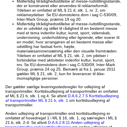
Midlertidig tilrådighedsstillelse af messe-/udstillingsstande,
der er konstrueret eller anvendes til reklameformål.
Ydelsen er omfattet af ML § 21 d, stk. 1, nr. 2, om
reklameydelser. Se EU-domstolens dom i sag C-530/09,
Inter-Mark Group, præmis 19 og 20.
Midlertidig tilrådighedsstillelse af messe-/udstillingsstande,
der er udviklet og stillet til rådighed til en bestemt messe
med et tema indenfor kultur, kunst, sport, videnskab,
undervisning, underholdning eller lignende, eller svarer til
en model, hvor arrangøren af en bestemt messe eller
udstilling har fastsat form, højde,
materialesammensætning eller den visuelle fremtræden.
Ydelsen er omfattet af ML § 21, stk. 2, om ydelser i
forbindelse med aktiviteter indenfor kultur, kunst, sport,
mv. Se EU-domstolens dom i sag C-530/09, Inter-Mark
Group, præmis 24 og 25. Bemærk at fra 1. januar 2011
gælder ML § 21, stk. 2, kun for leverancer til ikke-
momspligtige personer.
Der gælder særlige leveringsstedsregler for udlejning af
transportmidler. Korttidsudlejning af transportmidler er omfattet
af ML § 21 b, stk. 1 og 4. Se afsnit
D.A.6.2.7.5 Korttidsudlejning
af transportmidler ML § 21 b, stk. 1
om korttidsudlejning af
transportmidler.
Anden udlejning af transportmidler end korttidsudlejning er
omfattet af hovedregel 1 i ML § 16, stk. 1, og særreglen i ML §
21 b, stk. 2-4. Se afsnit
D.A.6.2.8.11 Anden udlejning af
transportmidler end korttidsudlejning
om anden udlejning af