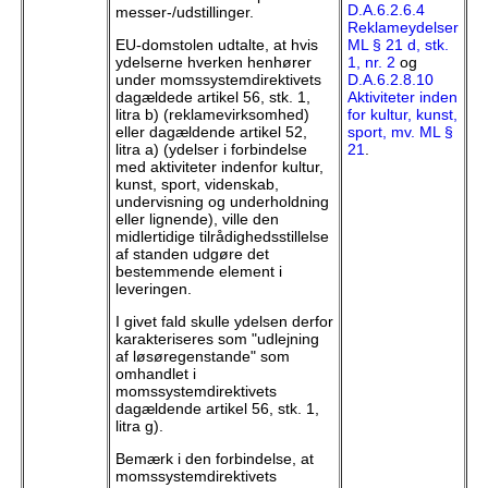
D.A.6.2.6.4
messer-/udstillinger.
Reklameydelser
EU-domstolen udtalte, at hvis
ML § 21 d, stk.
ydelserne hverken henhører
1, nr. 2
og
under momssystemdirektivets
D.A.6.2.8.10
dagældede artikel 56, stk. 1,
Aktiviteter inden
litra b) (reklamevirksomhed)
for kultur, kunst,
eller dagældende artikel 52,
sport, mv. ML §
litra a) (ydelser i forbindelse
21
.
med aktiviteter indenfor kultur,
kunst, sport, videnskab,
undervisning og underholdning
eller lignende), ville den
midlertidige tilrådighedsstillelse
af standen udgøre det
bestemmende element i
leveringen.
I givet fald skulle ydelsen derfor
karakteriseres som "udlejning
af løsøregenstande" som
omhandlet i
momssystemdirektivets
dagældende artikel 56, stk. 1,
litra g).
Bemærk i den forbindelse, at
momssystemdirektivets