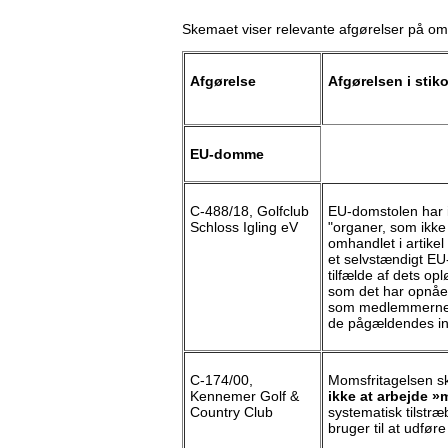
Skemaet viser relevante afgørelser på om
Afgørelse
Afgørelsen i stik
EU-domme
C-488/18, Golfclub
EU-domstolen har i
Schloss Igling eV
"organer, som ikke
omhandlet i artikel 
et selvstændigt EU-
tilfælde af dets o
som det har opnået
som medlemmerne h
de pågældendes inds
C-174/00,
Momsfritagelsen sk
Kennemer Golf &
ikke at arbejde »
Country Club
systematisk tilstr
bruger til at udføre