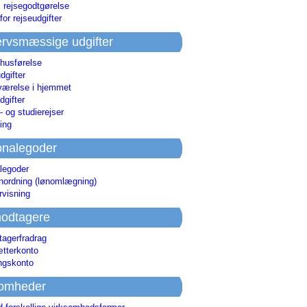
i rejsegodtgørelse
for rejseudgifter
rvsmæssige udgifter
 husførelse
dgifter
værelse i hjemmet
dgifter
 og studierejser
ing
onalegoder
legoder
ønordning (lønomlægning)
rvisning
odtagere
agerfradrag
tterkonto
ingskonto
somheder