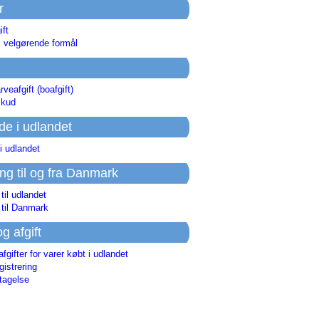
r
ift
l velgørende formål
rveafgift (boafgift)
skud
de i udlandet
i udlandet
ing til og fra Danmark
 til udlandet
 til Danmark
og afgift
afgifter for varer købt i udlandet
istrering
tagelse