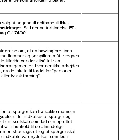
salg af adgang til golfbane til ikke-
sfritaget
. Se i denne forbindelse EF-
sag C-174/00.
fgørelse om, at en bowlingforenings
 medlemmer og løsspillere måtte regnes
ette tilfælde var der altså tale om
tsarrangementer, hvor der ikke arbejdes
 da det skete til fordel for "personer,
 eller fysisk træning".
fter, at spørger kan fratrække momsen
/ydelser, der indkøbes af spørger og
 et driftsselskab som led i en oprettet
tral
, i henhold til de almindelige
r momsfradragsret, og at spørger skal
indkøbte varer/ydelser, som led i