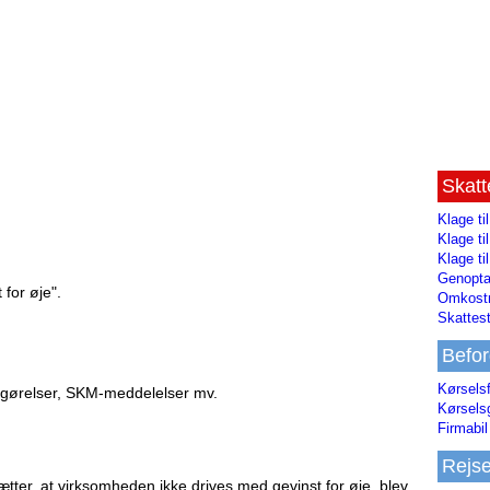
Skat
Klage ti
Klage t
Klage ti
Genopta
 for øje".
Omkostn
Skattest
Befor
Kørsels
fgørelser, SKM-meddelelser mv.
Kørsels
Firmabil 
Rejs
tter, at virksomheden ikke drives med gevinst for øje, blev