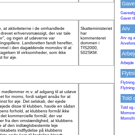
Gave
Gaveafg
Gaver ti
Arv
, at aktiviteterne i de omhandlede
Skatteministeriet
 drevet erhvervsmæssigt, der var tale
har
er", og ingen af udøverne var
kommenteret
Arv og a
ingspillere. Landsretten fandt herefter,
dommen i
Arvefor
emmel i den dagældende momslov til at
TfS2000,
tagelsen til virksomheder, som ikke
502SKM.
Arbej
 for øje.
Arbejde 
Flytn
Flytning
Flytning
til medlemmer m.v. af adgang til at udøve
get for moms, fordi salget ansås for at
Told 
nst for øje. Det selskab, der ejede
ejede disse til klubben, havde en sådan
Told og 
bens forhold, at klubbens formål ikke
Momsreg
 det kommercielle formål, der var
Momsfri
der fra den omstændighed, at klubbens
 af den indtægtsbestemte leje
skabets indflydelse på klubbens
idste ende kom til fordeling blandt