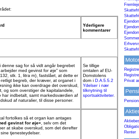
Fremleje
rådet:
Skattefr
Skattefr
Ejendom
ord
Yderligere
Ejendo
kommentarer
Ejendom
Sommerh
Erhverv
Skattef
Moto
 denne sag for så vidt angår begrebet
Se tillige
Registre
 arbejder med gevinst for øje" som
omtalen af EU-
Registre
132, stk. 1, litra m), fastslået, at dette er
Domstolens
retligt begreb, der kræver, at organet i
dom i
D.A.5.5.2
Privat a
pløsning ikke kan overdrage det overskud,
Ydelser i nær
, og som overstiger de kapitalandele,
tilknytning til
Pens
ar indbetalt, samt markedsværdien af
sportsaktiviteter
.
kud af naturalier, til disse personer.
Pension
Aktie
al fortolkes så et organ kan antages
Aktiebe
med gevinst for øje«
, selv om det
Obligat
æber at skabe overskud, som det derefter
Renter
 sine tjenesteydelser.