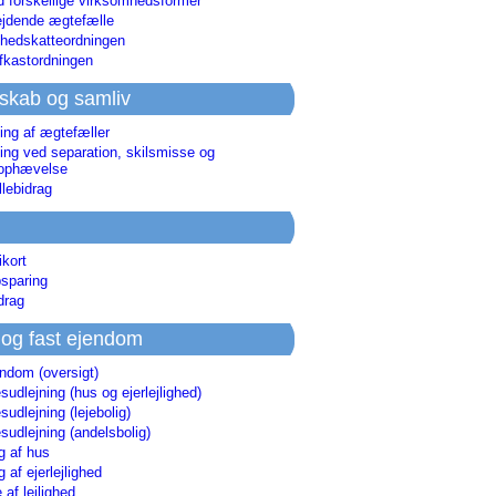
d forskellige virksomhedsformer
jdende ægtefælle
hedskatteordningen
afkastordningen
skab og samliv
ing af ægtefæller
ing ved separation, skilsmisse og
sophævelse
lebidrag
ikort
sparing
drag
 og fast ejendom
endom (oversigt)
udlejning (hus og ejerlejlighed)
udlejning (lejebolig)
udlejning (andelsbolig)
g af hus
g af ejerlejlighed
 af lejlighed