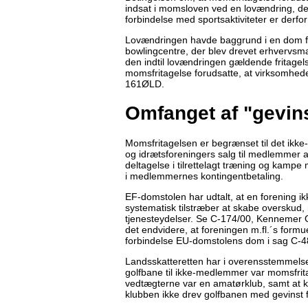
indsat i momsloven ved en lovændring, der
forbindelse med sportsaktiviteter er derfo
Lovændringen havde baggrund i en dom fra
bowlingcentre, der blev drevet erhvervsmæss
den indtil lovændringen gældende fritage
momsfritagelse forudsatte, at virksomhed
161ØLD.
Omfanget af "gevins
Momsfritagelsen er begrænset til det ikke-
og idrætsforeningers salg til medlemmer a
deltagelse i tilrettelagt træning og kampe mv
i medlemmernes kontingentbetaling.
EF-domstolen har udtalt, at en forening i
systematisk tilstræber at skabe overskud,
tjenesteydelser. Se C-174/00, Kennemer G
det endvidere, at foreningen m.fl.´s form
forbindelse EU-domstolens dom i sag C-48
Landsskatteretten har i overensstemmelse 
golfbane til ikke-medlemmer var momsfrita
vedtægterne var en amatørklub, samt at kl
klubben ikke drev golfbanen med gevinst