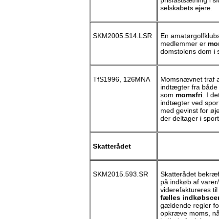
selskabets ejere.
SKM2005.514.LSR
En amatørgolfklubs 
medlemmer er
mom
domstolens dom i 
TfS1996, 126MNA
Momsnævnet traf a
indtægter fra både
som
momsfri
. I d
indtægter ved spor
med gevinst for øje,
der deltager i sport
Skatterådet
SKM2015.593.SR
Skatterådet bekræ
på indkøb af varer
viderefaktureres til
fælles indkøbscen
gældende regler fo
opkræve moms, når 