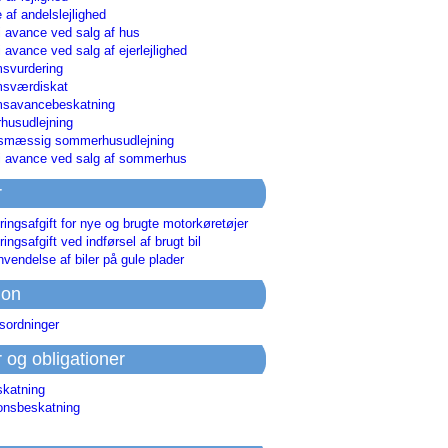
 af andelslejlighed
i avance ved salg af hus
i avance ved salg af ejerlejlighed
svurdering
msværdiskat
savancebeskatning
usudlejning
smæssig sommerhusudlejning
ri avance ved salg af sommerhus
r
ringsafgift for nye og brugte motorkøretøjer
ringsafgift ved indførsel af brugt bil
nvendelse af biler på gule plader
ion
sordninger
r og obligationer
skatning
ionsbeskatning