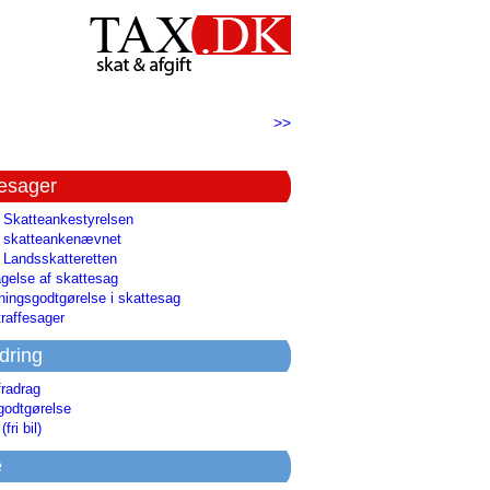
>>
tesager
l Skatteankestyrelsen
il skatteankenævnet
l Landsskatteretten
gelse af skattesag
ingsgodtgørelse i skattesag
raffesager
dring
fradrag
godtgørelse
(fri bil)
e