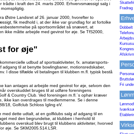
Skattefr
 trådte i kraft den 24. marts 2000. Erhvervsmæssigt salg i
Fradrag 
r momspligtig.
 Østre Landsret af 26. januar 2000, hvorefter to
Erhve
igt, fik medhold i, at der ikke var grundlag for at fortolke
lsesbestemmelse på sportsområdet så snævert, at
Dobbelt
en ikke måtte arbejde med gevinst for øje. Se TfS2000,
Telefonu
Arbejds
Kursusu
t for øje"
Kongres-
Afskrivn
kommercielle udbud af sportsaktiviteter, fx. amatørsports-
Pers
f adgang til at benytte bowlingbaner, motionsredskaber,
. I disse tilfælde vil betalingen til klubben m.fl. typisk bestå
Persona
Bruttol
Fri unde
kke kan antages at arbejde med gevinst for øje, selvom den
 når overskuddet bruges til at udføre foreningens
Lønm
olf & Country Club. Ved foreningen m.fl.´s ophør kræver
ue, ikke kan overdrages til medlemmerne. Se i denne
Lønmodt
8/18, Golfclub Schloss Igling eV.
Iværksæ
med dette udtalt, at en golfklubs salg af adgang til en
Etabler
get med den begrundelse, at klubben i henhold til
ubbens overskud blev brugt til klubbens aktiviteter, hvorved
Virk
 for øje. Se SKM2005.514.LSR.