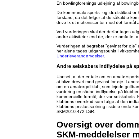
En bowlingforenings udlejning af bowlingb
De kommunale sports- og idrætstilbud er h
forstand, da det følger af de såkaldte k
drive fx et motionscenter med det formål a
Ved vurderingen skal der derfor tages ud
andre aktiviteter end de, der er omfattet af
Vurderingen af begrebet "gevinst for øje" er
her alene tages udgangspunkt i virksom
Underleverandørydelser
.
Andre selskabers indflydelse på s
Uanset, at der er tale om en amatørsportsf
at blive drevet med gevinst for øje. Landss
om en amatørgolfklub, som lejede golfbane
vurdering en sådan indflydelse på klubbens
kommercielle formål, der var selskabets.
klubbens overskud som følge af den indtæ
klubbens prisfastsætning i sidste ende kom
SKM2010.472.LSR.
Oversigt over domme
SKM-meddelelser m