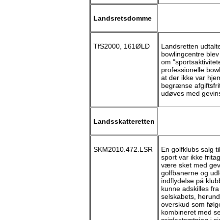
Landsretsdomme
TfS2000, 161ØLD
Landsretten udtalte
bowlingcentre blev
om "sportsaktivitet
professionelle bowl
at der ikke var hj
begrænse afgiftsfri
udøves med gevinst
Landsskatteretten
SKM2010.472.LSR
En golfklubs salg 
sport var ikke frita
være sket med gevi
golfbanerne og udl
indflydelse på klub
kunne adskilles fra
selskabets, herun
overskud som følge
kombineret med sel
prisfastsætning i s