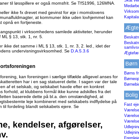
Skat ve
aner til løsspillere er også momsfrit. Se TfS1996, 126MNA.
Medarbe
Virksom
eller ikke fx drevet med gevinst for øje i momslovens
Kapital
ommunalfuldmagter, at kommuner ikke uden lovhjemmel kan
t opnå en fortjeneste.
Ægte
gangspunkt i virksomhedens samlede aktiviteter, herunder
 ML § 13, stk. 1, nr. 5.
Beskatn
Beskatn
 ikke det samme i ML § 13, stk. 1, nr. 3, 2. led., idet der
samliv
hedens undervisningsvirksomhed. Se
D.A.5.3.6
Ægtefæl
Børn
portsforeningen
Børns fr
orening, kan foreningen i særlige tilfælde alligevel anses for
Børneop
katteretten har i en sag statueret dette. I sagen var der tale
Børnebi
n af et selskab, og selskabet havde efter en konkret
 forhold, at klubbens formål ikke kunne adskilles fra det
Bolig
 Retten baserede dette på bl.a. den omstændighed, at
gtsbestemte leje kombineret med selskabets indflydelse på
Fast ej
 til fordeling blandt selskabets ejere. Se
Værelses
Værelses
Værelses
, kendelser, afgørelser,
Udlejnin
v.
Udlejnin
Fremleje