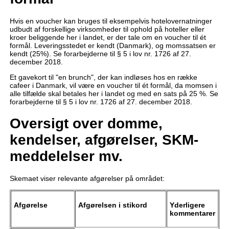
Hvis en voucher kan bruges til eksempelvis hotelovernatninger
udbudt af forskellige virksomheder til ophold på hoteller eller
kroer beliggende her i landet, er der tale om en voucher til ét
formål. Leveringsstedet er kendt (Danmark), og momssatsen er
kendt (25%). Se forarbejderne til § 5 i lov nr. 1726 af 27.
december 2018.
Et gavekort til "en brunch", der kan indløses hos en række
cafeer i Danmark, vil være en voucher til ét formål, da momsen i
alle tilfælde skal betales her i landet og med en sats på 25 %. Se
forarbejderne til § 5 i lov nr. 1726 af 27. december 2018.
Oversigt over domme,
kendelser, afgørelser, SKM-
meddelelser mv.
Skemaet viser relevante afgørelser på området:
Afgørelse
Afgørelsen i stikord
Yderligere
kommentarer