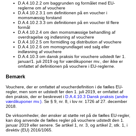
D.A.4.10.2.2 om baggrunden og formålet med EU-
reglerne om af vouchere
D.A.4.10.2.3.1 om definitionen på en voucher i
momsmæssig forstand
D.A.4.10.2.3.3 om definitionen på en voucher til flere
formål
D.A.4.10.2.4 om den momsmæssige behandling af
overdragelse og indløsning af vouchere
D.A.4.10.2.5 om formidling og distribution af vouchere
D.A.4.10.2.6 om momsgrundlaget ved salg eller
indløsning af vouchere
D.A.4.10.3 om dansk praksis for vouchere udstedt før 1.
januar/1. juli 2019 og for værdikuponer mv., der ikke er
omfattet af definitionen på vouchere i EU-reglerne.
Bemærk
Vouchere, der er omfattet af voucherdefinition i de fælles EU-
regler, men som er udstedt før den 1. juli 2019, er omfattet af
den praksis, der er beskrevet i
D.A.4.10.3 Dansk praksis (andre
værdikuponer mv.)
. Se § 9, nr. 8, i lov nr. 1726 af 27. december
2018.
De virksomheder, der ønsker at støtte ret på de fælles EU-regler,
kan dog anvende de fælles regler på vouchere udstedt den 1.
januar 2019 eller senere. Se artikel 1, nr. 3, og artikel 2, stk. 1, i
direktiv (EU) 2016/1065.