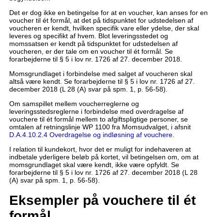
Det er dog ikke en betingelse for at en voucher, kan anses for en
voucher til ét formål, at det på tidspunktet for udstedelsen af
voucheren er kendt, hvilken specifik vare eller ydelse, der skal
leveres og specifikt af hvem. Blot leveringsstedet og
momssatsen er kendt på tidspunktet for udstedelsen af
voucheren, er der tale om en voucher til ét formål. Se
forarbejderne til § 5 i lov nr. 1726 af 27. december 2018.
Momsgrundlaget i forbindelse med salget af voucheren skal
altså være kendt. Se forarbejderne til § 5 i lov nr. 1726 af 27.
december 2018 (L 28 (A) svar på spm. 1, p. 56-58).
Om samspillet mellem voucherreglerne og
leveringsstedsreglerne i forbindelse med overdragelse af
vouchere til ét formål mellem to afgiftspligtige personer, se
omtalen af retningslinje WP 1100 fra Momsudvalget, i afsnit
D.A.4.10.2.4 Overdragelse og indløsning af vouchere
.
I relation til kundekort, hvor det er muligt for indehaveren at
indbetale yderligere beløb på kortet, vil betingelsen om, om at
momsgrundlaget skal være kendt, ikke være opfyldt. Se
forarbejderne til § 5 i lov nr. 1726 af 27. december 2018 (L 28
(A) svar på spm. 1, p. 56-58).
Eksempler på vouchere til ét
formål