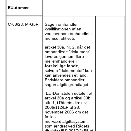
EU-domme
C-68/23, M-GbR
Sagen omhandler
kvalifikationen af en
voucher som omhandlet i
momsdirektivets
artikel 30a, nr. 2, når det
omhandlede "dokument",
leveres gennem flere
mellemhandlere i
forskellige lande
,
selvom "dokumentet" kun
kan anvendes i ét land.
Endvidere omhandler
sagen afgiftsgrundlaget.
EU-Domstolen udtaler, at
artikel 30a og artikel 30b,
stk. 1, i Rådets direktiv
2006/112/EF af 28.
november 2006 om det
fælles
merværdiafgiftssystem,
som ændret ved Rådets
direktiv (EU) 2017/2455 af