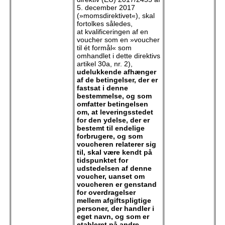
5. december 2017
(»momsdirektivet«), skal
fortolkes således,
at kvalificeringen af en
voucher som en »voucher
til ét formål« som
omhandlet i dette direktivs
artikel 30a, nr. 2),
udelukkende afhænger
af de betingelser, der er
fastsat i denne
bestemmelse, og som
omfatter betingelsen
om, at leveringsstedet
for den ydelse, der er
bestemt til endelige
forbrugere, og som
voucheren relaterer sig
til, skal være kendt på
tidspunktet for
udstedelsen af denne
voucher, uanset om
voucheren er genstand
for overdragelser
mellem afgiftspligtige
personer, der handler i
eget navn, og som er
etableret på andre