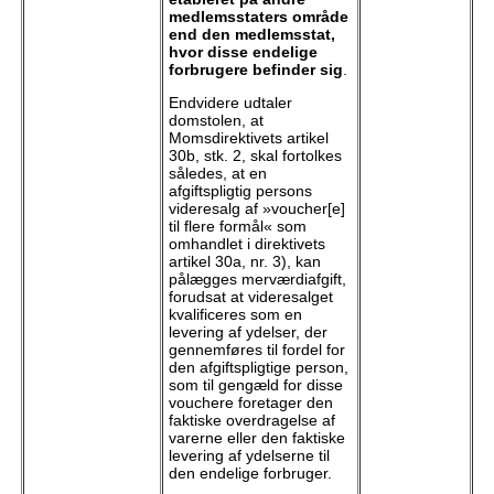
medlemsstaters område
end den medlemsstat,
hvor disse endelige
forbrugere befinder sig
.
Endvidere udtaler
domstolen, at
Momsdirektivets artikel
30b, stk. 2, skal fortolkes
således, at en
afgiftspligtig persons
videresalg af »voucher[e]
til flere formål« som
omhandlet i direktivets
artikel 30a, nr. 3), kan
pålægges merværdiafgift,
forudsat at videresalget
kvalificeres som en
levering af ydelser, der
gennemføres til fordel for
den afgiftspligtige person,
som til gengæld for disse
vouchere foretager den
faktiske overdragelse af
varerne eller den faktiske
levering af ydelserne til
den endelige forbruger.