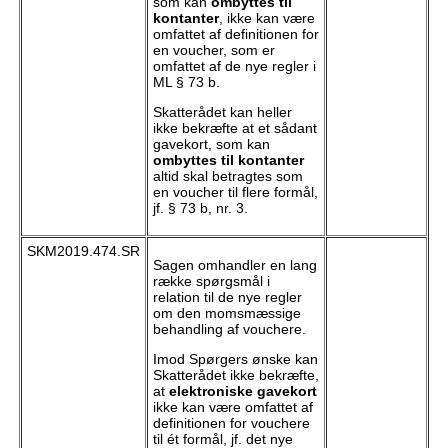
som kan
ombyttes til
kontanter
, ikke kan være
omfattet af definitionen for
en voucher, som er
omfattet af de nye regler i
ML § 73 b.
Skatterådet kan heller
ikke bekræfte at et sådant
gavekort, som kan
ombyttes til kontanter
altid skal betragtes som
en voucher til flere formål,
jf. § 73 b, nr. 3.
SKM2019.474.SR
Sagen omhandler en lang
række spørgsmål i
relation til de nye regler
om den momsmæssige
behandling af vouchere.
Imod Spørgers ønske kan
Skatterådet ikke bekræfte,
at
elektroniske gavekort
ikke kan være omfattet af
definitionen for vouchere
til ét formål, jf. det nye