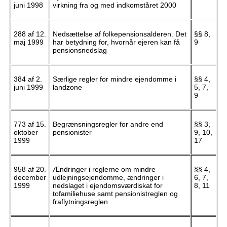
juni 1998
virkning fra og med indkomståret 2000
288 af 12.
Nedsættelse af folkepensionsalderen. Det
§§ 8,
maj 1999
har betydning for, hvornår ejeren kan få
9
pensionsnedslag
384 af 2.
Særlige regler for mindre ejendomme i
§§ 4,
juni 1999
landzone
5, 7,
9
773 af 15.
Begrænsningsregler for andre end
§§ 3,
oktober
pensionister
9, 10,
1999
17
958 af 20.
Ændringer i reglerne om mindre
§§ 4,
december
udlejningsejendomme, ændringer i
6, 7,
1999
nedslaget i ejendomsværdiskat for
8, 11
tofamiliehuse samt pensionistreglen og
fraflytningsreglen