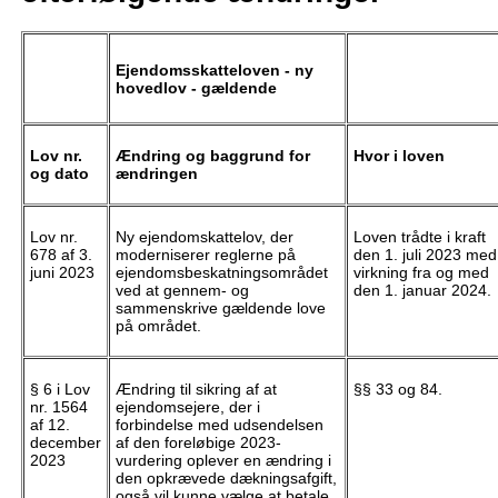
Ejendomsskatteloven - ny
hovedlov - gældende
Lov nr.
Ændring og baggrund for
Hvor i loven
og dato
ændringen
Lov nr.
Ny ejendomskattelov, der
Loven trådte i kraft
678 af 3.
moderniserer reglerne på
den 1. juli 2023 med
juni 2023
ejendomsbeskatningsområdet
virkning fra og med
ved at gennem- og
den 1. januar 2024.
sammenskrive gældende love
på området.
§ 6 i Lov
Ændring til sikring af at
§§ 33 og 84.
nr. 1564
ejendomsejere, der i
af 12.
forbindelse med udsendelsen
december
af den foreløbige 2023-
2023
vurdering oplever en ændring i
den opkrævede dækningsafgift,
også vil kunne vælge at betale