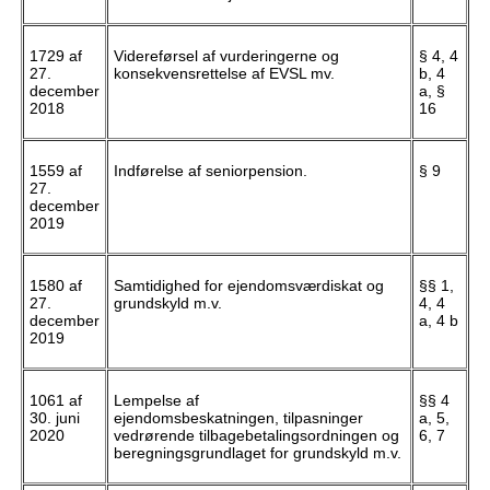
1729 af
Videreførsel af vurderingerne og
§ 4, 4
27.
konsekvensrettelse af EVSL mv.
b, 4
december
a, §
2018
16
1559 af
Indførelse af seniorpension.
§ 9
27.
december
2019
1580 af
Samtidighed for ejendomsværdiskat og
§§ 1,
27.
grundskyld m.v.
4, 4
december
a, 4 b
2019
1061 af
Lempelse af
§§ 4
30. juni
ejendomsbeskatningen, tilpasninger
a, 5,
2020
vedrørende tilbagebetalingsordningen og
6, 7
beregningsgrundlaget for grundskyld m.v.