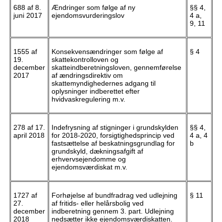
688 af 8.
Ændringer som følge af ny
§§ 4,
juni 2017
ejendomsvurderingslov
4 a,
9, 11
1555 af
Konsekvensændringer som følge af
§ 4
19.
skattekontrolloven og
december
skatteindberetningsloven, gennemførelse
2017
af ændringsdirektiv om
skattemyndighedernes adgang til
oplysninger indberettet efter
hvidvaskregulering m.v.
278 af 17.
Indefrysning af stigninger i grundskylden
§§ 4,
april 2018
for 2018-2020, forsigtighedsprincip ved
4 a, 4
fastsættelse af beskatningsgrundlag for
b
grundskyld, dækningsafgift af
erhvervsejendomme og
ejendomsværdiskat m.v.
1727 af
Forhøjelse af bundfradrag ved udlejning
§ 11
27.
af fritids- eller helårsbolig ved
december
indberetning gennem 3. part. Udlejning
2018
nedsætter ikke ejendomsværdiskatten.