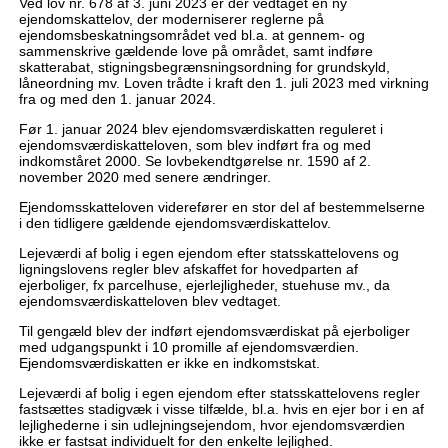
Ved lov nr. 678 af 3. juni 2023 er der vedtaget en ny
ejendomskattelov, der moderniserer reglerne på
ejendomsbeskatningsområdet ved bl.a. at gennem- og
sammenskrive gældende love på området, samt indføre
skatterabat, stigningsbegrænsningsordning for grundskyld,
låneordning mv. Loven trådte i kraft den 1. juli 2023 med virkning
fra og med den 1. januar 2024.
Før 1. januar 2024 blev ejendomsværdiskatten reguleret i
ejendomsværdiskatteloven, som blev indført fra og med
indkomståret 2000. Se lovbekendtgørelse nr. 1590 af 2.
november 2020 med senere ændringer.
Ejendomsskatteloven viderefører en stor del af bestemmelserne
i den tidligere gældende ejendomsværdiskattelov.
Lejeværdi af bolig i egen ejendom efter statsskattelovens og
ligningslovens regler blev afskaffet for hovedparten af
ejerboliger, fx parcelhuse, ejerlejligheder, stuehuse mv., da
ejendomsværdiskatteloven blev vedtaget.
Til gengæld blev der indført ejendomsværdiskat på ejerboliger
med udgangspunkt i 10 promille af ejendomsværdien.
Ejendomsværdiskatten er ikke en indkomstskat.
Lejeværdi af bolig i egen ejendom efter statsskattelovens regler
fastsættes stadigvæk i visse tilfælde, bl.a. hvis en ejer bor i en af
lejlighederne i sin udlejningsejendom, hvor ejendomsværdien
ikke er fastsat individuelt for den enkelte lejlighed.