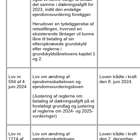
det samme i dækningsafgift for
2023, indtil den endelige
ejendomsvurdering foreligger.
Herudover en tydeliggørelse af
retsstillingen, hvorved en
eksisterende låntager vil kunne
låne til betaling af sin
efteropkrævede grundskyld
efter reglerne i
grundskyldslånelovens kapitel 1
og 2.
Lov nr.
Lov om ændring af
Loven trådte i kraft
594 af 4.
ejendomsskatteloven og
den 8. juni 2024.
juni 2024
ejendomsvurderingsloven
(Justering af reglerne om
betaling af dækningsafgift på et
foreløbigt grundlag og justering
af reglerne om 2024- og 2025-
vurderinger)
Lov nr.
Lov om ændring af
Loven trådte i kraft
1214 af
ejendomsskatteloven,
den 2. december