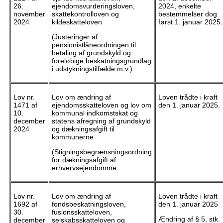
26.
ejendomsvurderingsloven,
2024, enkelte
november
skattekontrolloven og
bestemmelser dog
2024
kildeskatteloven
først 1. januar 2025.
(Justeringer af
pensionistlåneordningen til
betaling af grundskyld og
foreløbige beskatningsgrundlag
i udstykningstilfælde m.v.)
Lov nr.
Lov om ændring af
Loven trådte i kraft
1471 af
ejendomsskatteloven og lov om
den 1. januar 2025.
10.
kommunal indkomstskat og
december
statens afregning af grundskyld
2024
og dækningsafgift til
kommunerne
(Stigningsbegrænsningsordning
for dækningsafgift af
erhvervsejendomme.
Lov nr.
Lov om ændring af
Loven trådte i kraft
1692 af
fondsbeskatningsloven,
den 1. januar 2025
30.
fusionsskatteloven,
Ændring af § 5, stk.
december
selskabsskatteloven og