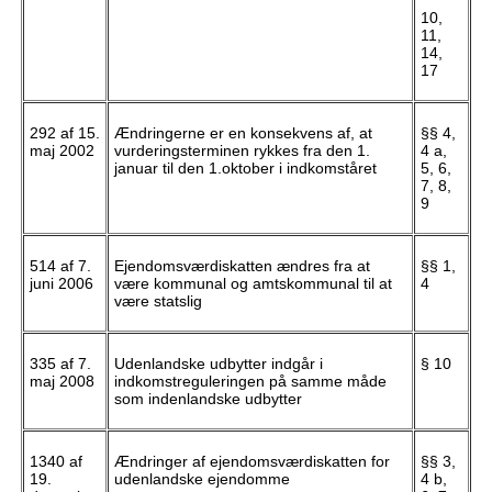
10,
11,
14,
17
292 af 15.
Ændringerne er en konsekvens af, at
§§ 4,
maj 2002
vurderingsterminen rykkes fra den 1.
4 a,
januar til den 1.oktober i indkomståret
5, 6,
7, 8,
9
514 af 7.
Ejendomsværdiskatten ændres fra at
§§ 1,
juni 2006
være kommunal og amtskommunal til at
4
være statslig
335 af 7.
Udenlandske udbytter indgår i
§ 10
maj 2008
indkomstreguleringen på samme måde
som indenlandske udbytter
1340 af
Ændringer af ejendomsværdiskatten for
§§ 3,
19.
udenlandske ejendomme
4 b,