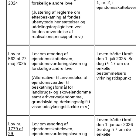
1, nr. 2, i
2024
forskellige andre love
ejendomsskattelove
(Justering af reglerne om
efterbeskatning af fondes
ubenyttede hensættelser og
uddelingsforpligtelsen ved
fondes anvendelse af
realisationsprincippet m.v.)
Lov nr.
Lov om ændring af
Loven trådte i kraft
562 af 27.
ejendomsskatteloven,
den 1. juli 2025. Se
maj 2025
ejendomsvurderingsloven og
dog i § 17 om de
forskellige andre love
enkelte
bestemmelsers
(Alternativer til anvendelse af
virkningstidspunkt
ejendomsværdier til
beskatningsformål for
landbrugs- og skovejendomme
samt erhvervsejendomme,
grundskyld og dækningsafgift i
visse udstykningstilfælde m.v.)
Loven trådte i kraft
Lov nr.
Lov om ændring af
den 1. januar 2026.
1779 af
ejendomsskatteloven,
Se dog § 7 om de
29.
ejendomsvurderingsloven og
enkelte