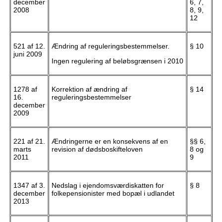
december
6, 7,
2008
8, 9,
12
521 af 12.
Ændring af reguleringsbestemmelser.
§ 10
juni 2009
Ingen regulering af beløbsgrænsen i 2010
1278 af
Korrektion af ændring af
§ 14
16.
reguleringsbestemmelser
december
2009
221 af 21.
Ændringerne er en konsekvens af en
§§ 6,
marts
revision af dødsboskifteloven
8 og
2011
9
1347 af 3.
Nedslag i ejendomsværdiskatten for
§ 8
december
folkepensionister med bopæl i udlandet
2013