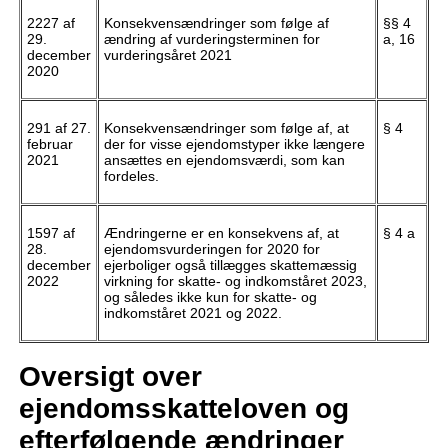
2227 af
Konsekvensændringer som følge af
§§ 4
29.
ændring af vurderingsterminen for
a, 16
december
vurderingsåret 2021
2020
291 af 27.
Konsekvensændringer som følge af, at
§ 4
februar
der for visse ejendomstyper ikke længere
2021
ansættes en ejendomsværdi, som kan
fordeles.
1597 af
Ændringerne er en konsekvens af, at
§ 4 a
28.
ejendomsvurderingen for 2020 for
december
ejerboliger også tillægges skattemæssig
2022
virkning for skatte- og indkomståret 2023,
og således ikke kun for skatte- og
indkomståret 2021 og 2022.
Oversigt over
ejendomsskatteloven og
efterfølgende ændringer