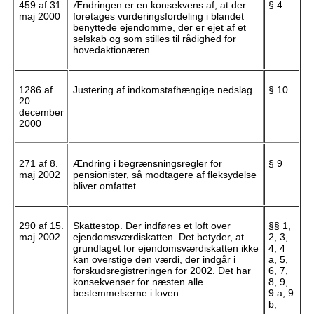
459 af 31.
Ændringen er en konsekvens af, at der
§ 4
maj 2000
foretages vurderingsfordeling i blandet
benyttede ejendomme, der er ejet af et
selskab og som stilles til rådighed for
hovedaktionæren
1286 af
Justering af indkomstafhængige nedslag
§ 10
20.
december
2000
271 af 8.
Ændring i begrænsningsregler for
§ 9
maj 2002
pensionister, så modtagere af fleksydelse
bliver omfattet
290 af 15.
Skattestop. Der indføres et loft over
§§ 1,
maj 2002
ejendomsværdiskatten. Det betyder, at
2, 3,
grundlaget for ejendomsværdiskatten ikke
4, 4
kan overstige den værdi, der indgår i
a, 5,
forskudsregistreringen for 2002. Det har
6, 7,
konsekvenser for næsten alle
8, 9,
bestemmelserne i loven
9 a, 9
b,