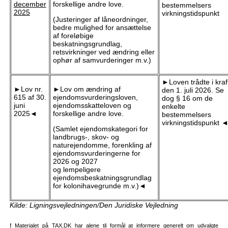
december
forskellige andre love.
bestemmelsers
2025
virkningstidspunkt
(Justeringer af låneordninger,
bedre mulighed for ansættelse
af foreløbige
beskatningsgrundlag,
retsvirkninger ved ændring eller
ophør af samvurderinger m.v.)
►Loven trådte i kraf
►Lov nr.
►Lov om ændring af
den 1. juli 2026. Se
615 af 30.
ejendomsvurderingsloven,
dog § 16 om de
juni
ejendomsskatteloven og
enkelte
2025◄
forskellige andre love.
bestemmelsers
virkningstidspunkt 
(Samlet ejendomskategori for
landbrugs-, skov- og
naturejendomme, forenkling af
ejendomsvurderingerne for
2026 og 2027
og lempeligere
ejendomsbeskatningsgrundlag
for kolonihavegrunde m.v.)◄
Kilde: Ligningsvejledningen/Den Juridiske Vejledning
!
Materialet på TAX.DK har alene til formål at informere generelt om udvalgte