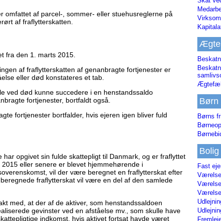
Skat ve
Medarbe
 omfattet af parcel-, sommer- eller stuehusreglerne på
Virksom
rørt af fraflytterskatten.
Kapital
Ægte
et fra den 1. marts 2015.
Beskatn
Beskatn
gen af fraflytterskatten af genanbragte fortjenester er
samliv
åelse eller død konstateres et tab.
Ægtefæl
lle ved død kunne succedere i en henstandssaldo
Børn
bragte fortjenester, bortfaldt også.
gte fortjenester bortfalder, hvis ejeren igen bliver fuld
Børns fr
Børneop
Børnebi
Bolig
har opgivet sin fulde skattepligt til Danmark, og er fraflyttet
rts 2015 eller senere er blevet hjemmehørende i
Fast ej
overenskomst, vil der være beregnet en fraflytterskat efter
Værelses
eregnede fraflytterskat vil være en del af den samlede
Værelses
Værelses
Udlejnin
takt med, at der af de aktiver, som henstandssaldoen
Udlejnin
aliserede gevinster ved en afståelse mv., som skulle have
ttepligtige indkomst, hvis aktivet fortsat havde været
Fremleje