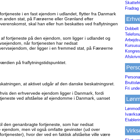
Skattefr
Fradrag 
ortjeneste i en fast ejendom i udlandet, flytter fra Danmark
Erhve
 en anden stat, på Færøerne eller Grønland efter
erenskomst, skal han eller hun beskattes ved fraflytningen
Dobbelt
Telefonu
 af fortjeneste på den ejendom, som ligger i udlandet og
Arbejds
ervsejendom, når fortjenesten har nedsat
Kursusu
ervsejendom, der ligger i en fremmed stat, på Færøerne
Kongres-
Afskrivn
ærdien på fraflytningstidspunktet.
Pers
Persona
Bruttol
beskatningen, at aktivet udgår af den danske beskatningsret.
Fri unde
, hvis den erhvervede ejendom ligger i Danmark, fordi
ortjeneste ved afståelse af ejendomme i Danmark, uanset
Lønm
Lønmodt
Iværksæ
Etabler
til den genanbragte fortjeneste, som har nedsat
ejendom, men vil også omfatte gevinster (ud over
Virk
tjenester), hvor der ved en faktisk afståelse ville være