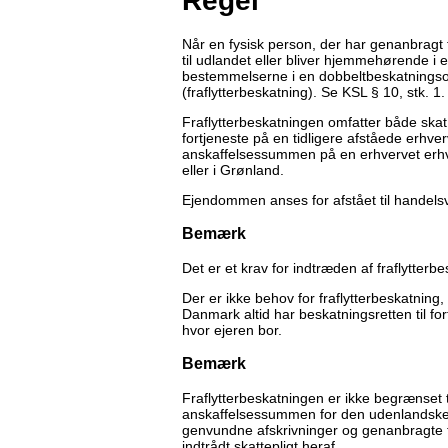
Regel
Når en fysisk person, der har genanbragt f
til udlandet eller bliver hjemmehørende i
bestemmelserne i en dobbeltbeskatningsov
(fraflytterbeskatning). Se KSL § 10, stk. 1.
Fraflytterbeskatningen omfatter både skat
fortjeneste på en tidligere afståede erhv
anskaffelsessummen på en erhvervet erhv
eller i Grønland.
Ejendommen anses for afstået til handelsv
Bemærk
Det er et krav for indtræden af fraflytter
Der er ikke behov for fraflytterbeskatning
Danmark altid har beskatningsretten til f
hvor ejeren bor.
Bemærk
Fraflytterbeskatningen er ikke begrænset 
anskaffelsessummen for den udenlandske 
genvundne afskrivninger og genanbragte for
indtrådt skattepligt heraf.