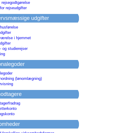
i rejsegodtgørelse
for rejseudgifter
rvsmæssige udgifter
 husførelse
dgifter
værelse i hjemmet
dgifter
 og studierejser
ing
onalegoder
legoder
ønordning (lønomlægning)
rvisning
odtagere
agerfradrag
tterkonto
ingskonto
somheder