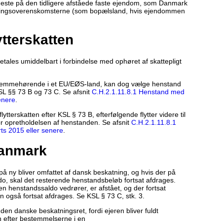
jeneste på den tidligere afståede faste ejendom, som Danmark
katningsoverenskomsterne (som bopælsland, hvis ejendommen
tterskatten
etales umiddelbart i forbindelse med ophøret af skattepligt
hjemmehørende i et EU/EØS-land, kan dog vælge henstand
KSL §§ 73 B og 73 C. Se afsnit
C.H.2.1.11.8.1 Henstand med
senere
.
tterskatten efter KSL § 73 B, efterfølgende flytter videre til
or opretholdelsen af henstanden. Se afsnit
C.H.2.1.11.8.1
ts 2015 eller senere
.
 Danmark
 på ny bliver omfattet af dansk beskatning, og hvis der på
ldo, skal det resterende henstandsbeløb fortsat afdrages.
en henstandssaldo vedrører, er afstået, og der fortsat
en også fortsat afdrages. Se KSL § 73 C, stk. 3.
en danske beskatningsret, fordi ejeren bliver fuldt
ren efter bestemmelserne i en