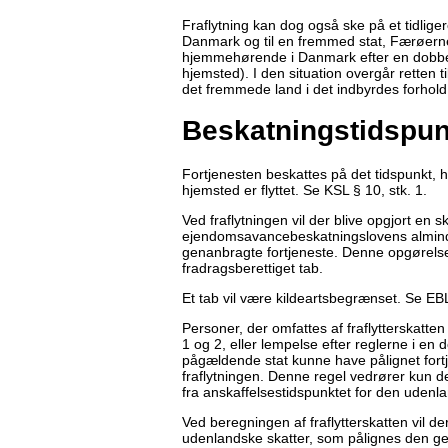
Fraflytning kan dog også ske på et tidligere
Danmark og til en fremmed stat, Færøerne
hjemmehørende i Danmark efter en dobbel
hjemsted). I den situation overgår retten 
det fremmede land i det indbyrdes forhold
Beskatningstidspun
Fortjenesten beskattes på det tidspunkt, h
hjemsted er flyttet. Se KSL § 10, stk. 1.
Ved fraflytningen vil der blive opgjort en sk
ejendomsavancebeskatningslovens almindel
genanbragte fortjeneste. Denne opgørelse k
fradragsberettiget tab.
Et tab vil være kildeartsbegrænset. Se EBL 
Personer, der omfattes af fraflytterskatten 
1 og 2, eller lempelse efter reglerne i e
pågældende stat kunne have pålignet fortj
fraflytningen. Denne regel vedrører kun 
fra anskaffelsestidspunktet for den udenla
Ved beregningen af fraflytterskatten vil d
udenlandske skatter, som pålignes den gen