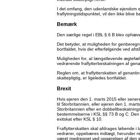
I det omfang, den udenlandske ejendom er
fraflytningstidspunktet, vil den ikke blive be
Bemærk
Den særlige regel i EBL § 6 B blev ophæv
Det betyder, at muligheden for genberegnin
bortfaldet, hvis der efterfølgende ved afst
Muligheden for, at længstlevende ægtefæ
vedrørende fraflytterbeskatningen af genan
Reglen om, at fraflytterskatten af genanbra
skattepligtig, er ligeledes bortfaldet.
Brexit
Hvis ejeren den 1. marts 2015 eller senere 
til Storbritannien, eller ejeren den 1. ma
Storbritannien efter en dobbeltbeskatnings
bestemmelserne i KSL §§ 73 B og C. Den b
exitskat efter KSL § 10.
Fraflytterskatten skal afdrages løbende i 
vedrører, oppebæres indtægt, herunder re
været medregnet ved opgørelsen af den ska