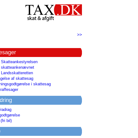
>>
tesager
l Skatteankestyrelsen
il skatteankenævnet
l Landsskatteretten
gelse af skattesag
ingsgodtgørelse i skattesag
raffesager
dring
fradrag
godtgørelse
(fri bil)
e