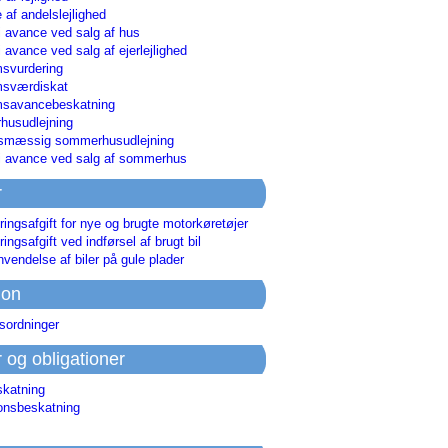
 af andelslejlighed
i avance ved salg af hus
i avance ved salg af ejerlejlighed
svurdering
msværdiskat
savancebeskatning
usudlejning
smæssig sommerhusudlejning
ri avance ved salg af sommerhus
r
ringsafgift for nye og brugte motorkøretøjer
ringsafgift ved indførsel af brugt bil
nvendelse af biler på gule plader
ion
sordninger
r og obligationer
skatning
ionsbeskatning