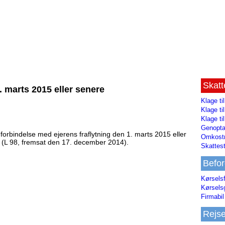
Skat
1. marts 2015 eller senere
Klage ti
Klage t
Klage ti
Genopta
 i forbindelse med ejerens fraflytning den 1. marts 2015 eller
Omkostn
5 (L 98, fremsat den 17. december 2014).
Skattest
Befor
Kørsels
Kørsels
Firmabil 
Rejs