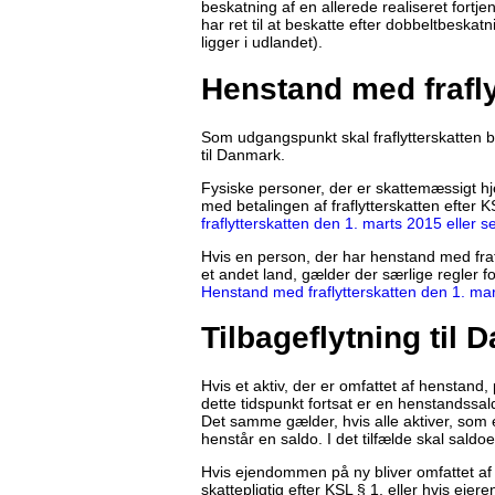
beskatning af en allerede realiseret fort
har ret til at beskatte efter dobbeltbes
ligger i udlandet).
Henstand med frafly
Som udgangspunkt skal fraflytterskatten b
til Danmark.
Fysiske personer, der er skattemæssigt 
med betalingen af fraflytterskatten efter 
fraflytterskatten den 1. marts 2015 eller 
Hvis en person, der har henstand med frafly
et andet land, gælder der særlige regler f
Henstand med fraflytterskatten den 1. mar
Tilbageflytning til
Hvis et aktiv, der er omfattet af henstand,
dette tidspunkt fortsat er en henstandssa
Det samme gælder, hvis alle aktiver, som 
henstår en saldo. I det tilfælde skal saldo
Hvis ejendommen på ny bliver omfattet af d
skattepligtig efter KSL § 1, eller hvis eje