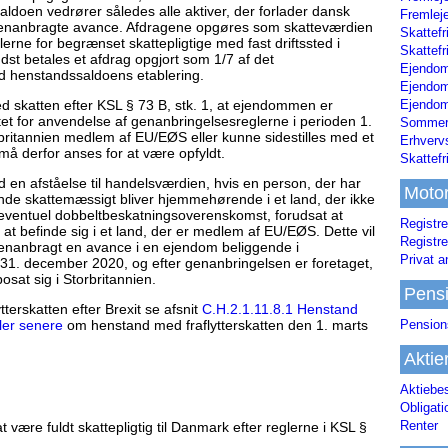
ldoen vedrører således alle aktiver, der forlader dansk
Fremleje
genanbragte avance. Afdragene opgøres som skatteværdien
Skattefr
erne for begrænset skattepligtige med fast driftssted i
Skattefr
st betales et afdrag opgjort som 1/7 af det
Ejendom
d henstandssaldoens etablering.
Ejendo
Ejendom
ed skatten efter KSL § 73 B, stk. 1, at ejendommen er
et for anvendelse af genanbringelsesreglerne i perioden 1.
Sommerh
ritannien medlem af EU/EØS eller kunne sidestilles med et
Erhverv
 derfor anses for at være opfyldt.
Skattef
ed en afståelse til handelsværdien, hvis en person, der har
Moto
ende skattemæssigt bliver hjemmehørende i et land, der ikke
eventuel dobbeltbeskatningsoverenskomst, forudsat at
Registre
l at befinde sig i et land, der er medlem af EU/EØS. Dette vil
Registre
 genanbragt en avance i en ejendom beliggende i
Privat a
l 31. december 2020, og efter genanbringelsen er foretaget,
osat sig i Storbritannien.
Pens
erskatten efter Brexit se afsnit
C.H.2.1.11.8.1 Henstand
Pension
ler senere
om henstand med fraflytterskatten den 1. marts
Aktie
Aktiebe
Obligat
Renter
 være fuldt skattepligtig til Danmark efter reglerne i KSL §