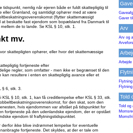
Gave
 tidspunkt, nemlig når ejeren både er fuldt skattepligtig til
 eller Grønland, og samtidigt ophører med at være
Gaveafg
tbeskatningsoverenskomst (flytter skattemæssigt
Gaver ti
til at beskatte fast ejendom som bopælsland fra Danmark til
 mellem de to lande. Se KSL § 10, stk. 1.
Arv
kt mv.
Arv og a
Arvefor
vor skattepligten ophører, eller hvor det skattemæssige
Arbej
Arbejde 
attepligtig fortjeneste efter
ige regler, som omfatter - men ikke er begrænset til den
Flytn
an resultere i enten en skattepligtig avance eller et
Flytning
Flytning
§ 6, stk. 3.
Told 
i KSL § 10, stk. 1, kan få creditlempelse efter KSL § 33, stk.
n dobbeltbeskatningsoverenskomst, for den skat, som den
Told og 
enesten, hvis ejendommen var afstået på tidspunktet for
Momsreg
den fortjeneste på den udenlandske ejendom, der er opstået
ndske ejendom til fraflytningstidspunktet.
Momsfri
er derfor ikke blive indrømmet lempelse for eventuelle
anbragte fortjeneste. Det skyldes, at der er tale om