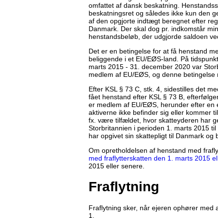
omfattet af dansk beskatning. Henstandssa
beskatningsret og således ikke kun den 
af den opgjorte indtægt beregnet efter regl
Danmark. Der skal dog pr. indkomstår mind
henstandsbeløb, der udgjorde saldoen ve
Det er en betingelse for at få henstand m
beliggende i et EU/EØS-land. På tidspunkt
marts 2015 - 31. december 2020 var Storb
medlem af EU/EØS, og denne betingelse må
Efter KSL § 73 C, stk. 4, sidestilles det m
fået henstand efter KSL § 73 B, efterfølg
er medlem af EU/EØS, herunder efter en 
aktiverne ikke befinder sig eller kommer ti
fx. være tilfældet, hvor skatteyderen har
Storbritannien i perioden 1. marts 2015 ti
har opgivet sin skattepligt til Danmark og b
Om opretholdelsen af henstand med fraflytt
med fraflytterskatten den 1. marts 2015 el
2015 eller senere.
Fraflytning
Fraflytning sker, når ejeren ophører med at
1.