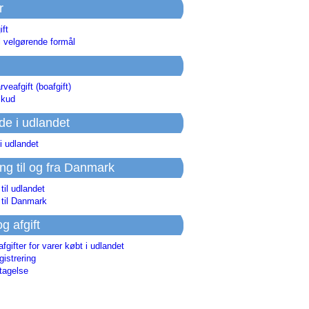
r
ift
l velgørende formål
rveafgift (boafgift)
skud
de i udlandet
i udlandet
ing til og fra Danmark
 til udlandet
 til Danmark
og afgift
afgifter for varer købt i udlandet
istrering
tagelse