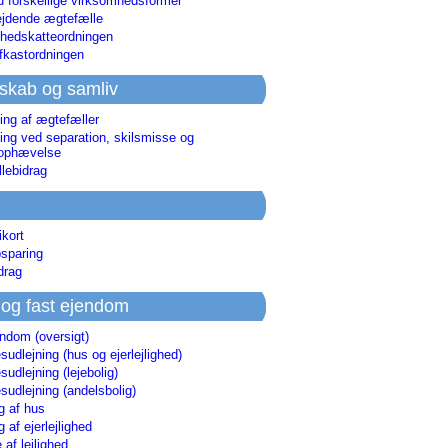
d forskellige virksomhedsformer
jdende ægtefælle
hedskatteordningen
afkastordningen
skab og samliv
ing af ægtefæller
ing ved separation, skilsmisse og
sophævelse
lebidrag
ikort
sparing
drag
 og fast ejendom
endom (oversigt)
udlejning (hus og ejerlejlighed)
udlejning (lejebolig)
udlejning (andelsbolig)
g af hus
g af ejerlejlighed
 af lejlighed