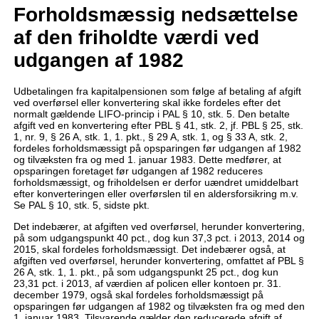
Forholdsmæssig nedsættelse
af den friholdte værdi ved
udgangen af 1982
Udbetalingen fra kapitalpensionen som følge af betaling af afgift
ved overførsel eller konvertering skal ikke fordeles efter det
normalt gældende LIFO-princip i PAL § 10, stk. 5. Den betalte
afgift ved en konvertering efter PBL § 41, stk. 2, jf. PBL § 25, stk.
1, nr. 9, § 26 A, stk. 1, 1. pkt., § 29 A, stk. 1, og § 33 A, stk. 2,
fordeles forholdsmæssigt på opsparingen før udgangen af 1982
og tilvæksten fra og med 1. januar 1983. Dette medfører, at
opsparingen foretaget før udgangen af 1982 reduceres
forholdsmæssigt, og friholdelsen er derfor uændret umiddelbart
efter konverteringen eller overførslen til en aldersforsikring m.v.
Se PAL § 10, stk. 5, sidste pkt.
Det indebærer, at afgiften ved overførsel, herunder konvertering,
på som udgangspunkt 40 pct., dog kun 37,3 pct. i 2013, 2014 og
2015, skal fordeles forholdsmæssigt. Det indebærer også, at
afgiften ved overførsel, herunder konvertering, omfattet af PBL §
26 A, stk. 1, 1. pkt., på som udgangspunkt 25 pct., dog kun
23,31 pct. i 2013, af værdien af policen eller kontoen pr. 31.
december 1979, også skal fordeles forholdsmæssigt på
opsparingen før udgangen af 1982 og tilvæksten fra og med den
1. januar 1983. Tilsvarende gælder den reducerede afgift af