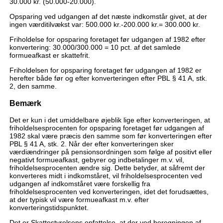
30.000 kr. (50.000-20.000).
Opsparing ved udgangen af det næste indkomstår givet, at der
ingen værditilvækst var: 500.000 kr.-200.000 kr.= 300.000 kr.
Friholdelse for opsparing foretaget før udgangen af 1982 efter
konvertering: 30.000/300.000 = 10 pct. af det samlede
formueafkast er skattefrit.
Friholdelsen for opsparing foretaget før udgangen af 1982 er
herefter både før og efter konverteringen efter PBL § 41 A, stk.
2, den samme.
Bemærk
Det er kun i det umiddelbare øjeblik lige efter konverteringen, at
friholdelsesprocenten for opsparing foretaget før udgangen af
1982 skal være præcis den samme som før konverteringen efter
PBL § 41 A, stk. 2. Når der efter konverteringen sker
værdiændringer på pensionsordningen som følge af positivt eller
negativt formueafkast, gebyrer og indbetalinger m.v. vil,
friholdelsesprocenten ændre sig. Dette betyder, at såfremt der
konverteres midt i indkomståret, vil friholdelsesprocenten ved
udgangen af indkomståret være forskellig fra
friholdelsesprocenten ved konverteringen, idet det forudsættes,
at der typisk vil være formueafkast m.v. efter
konverteringstidspunktet.
Det er Skattestyrelsens opfattelse, at der ved beregningen af