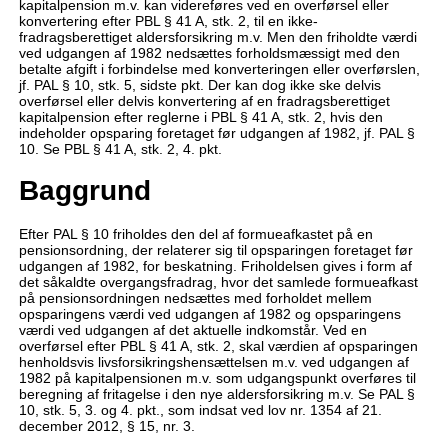
kapitalpension m.v. kan videreføres ved en overførsel eller
konvertering efter PBL § 41 A, stk. 2, til en ikke-
fradragsberettiget aldersforsikring m.v. Men den friholdte værdi
ved udgangen af 1982 nedsættes forholdsmæssigt med den
betalte afgift i forbindelse med konverteringen eller overførslen,
jf. PAL § 10, stk. 5, sidste pkt. Der kan dog ikke ske delvis
overførsel eller delvis konvertering af en fradragsberettiget
kapitalpension efter reglerne i PBL § 41 A, stk. 2, hvis den
indeholder opsparing foretaget før udgangen af 1982, jf. PAL §
10. Se PBL § 41 A, stk. 2, 4. pkt.
Baggrund
Efter PAL § 10 friholdes den del af formueafkastet på en
pensionsordning, der relaterer sig til opsparingen foretaget før
udgangen af 1982, for beskatning. Friholdelsen gives i form af
det såkaldte overgangsfradrag, hvor det samlede formueafkast
på pensionsordningen nedsættes med forholdet mellem
opsparingens værdi ved udgangen af 1982 og opsparingens
værdi ved udgangen af det aktuelle indkomstår. Ved en
overførsel efter PBL § 41 A, stk. 2, skal værdien af opsparingen
henholdsvis livsforsikringshensættelsen m.v. ved udgangen af
1982 på kapitalpensionen m.v. som udgangspunkt overføres til
beregning af fritagelse i den nye aldersforsikring m.v. Se PAL §
10, stk. 5, 3. og 4. pkt., som indsat ved lov nr. 1354 af 21.
december 2012, § 15, nr. 3.