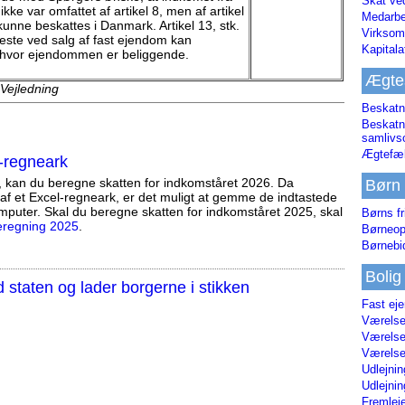
Skat ve
ke var omfattet af artikel 8, men af artikel
Medarbe
 kunne beskattes i Danmark. Artikel 13, stk.
Virksom
jeneste ved salg af fast ejendom kan
Kapital
, hvor ejendommen er beliggende.
Ægte
 Vejledning
Beskatn
Beskatn
samliv
Ægtefæl
-regneark
, kan du beregne skatten for indkomståret 2026. Da
Børn
af et Excel-regneark, er det muligt at gemme de indtastede
mputer. Skal du beregne skatten for indkomståret 2025, skal
Børns fr
eregning 2025
.
Børneop
Børnebi
Bolig
staten og lader borgerne i stikken
Fast ej
Værelses
Værelses
Værelses
Udlejnin
Udlejnin
Fremleje