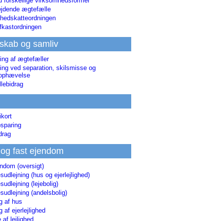
d forskellige virksomhedsformer
jdende ægtefælle
hedskatteordningen
afkastordningen
skab og samliv
ing af ægtefæller
ing ved separation, skilsmisse og
sophævelse
lebidrag
ikort
sparing
drag
 og fast ejendom
endom (oversigt)
udlejning (hus og ejerlejlighed)
udlejning (lejebolig)
udlejning (andelsbolig)
g af hus
g af ejerlejlighed
 af lejlighed