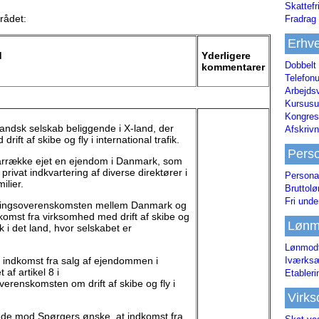
Skattefr
rådet:
Fradrag 
Erhve
d
Yderligere
Dobbelt
kommentarer
Telefonu
Arbejds
Kursusu
Kongres-
andsk selskab beliggende i X-land, der
Afskrivn
ift af skibe og fly i international trafik.
Pers
årrække ejet en ejendom i Danmark, som
 privat indkvartering af diverse direktører i
Persona
ilier.
Bruttol
Fri unde
tningsoverenskomsten mellem Danmark og
komst fra virksomhed med drift af skibe og
Lønm
fik i det land, hvor selskabet er
Lønmodt
Iværksæ
 indkomst fra salg af ejendommen i
af artikel 8 i
Etabler
erenskomsten om drift af skibe og fly i
Virk
ede mod Spørgers ønske, at indkomst fra