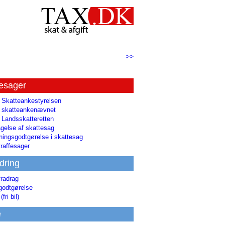
>>
tesager
l Skatteankestyrelsen
il skatteankenævnet
l Landsskatteretten
gelse af skattesag
ingsgodtgørelse i skattesag
raffesager
dring
fradrag
godtgørelse
(fri bil)
e