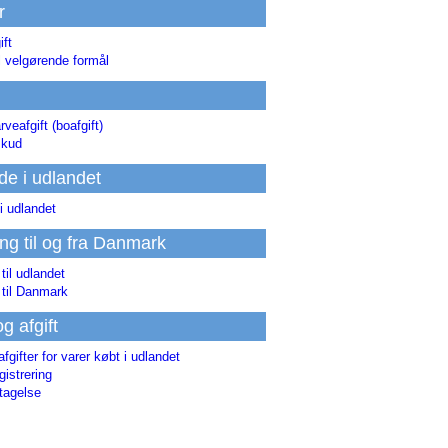
r
ift
l velgørende formål
rveafgift (boafgift)
skud
de i udlandet
i udlandet
ing til og fra Danmark
 til udlandet
 til Danmark
og afgift
afgifter for varer købt i udlandet
istrering
tagelse