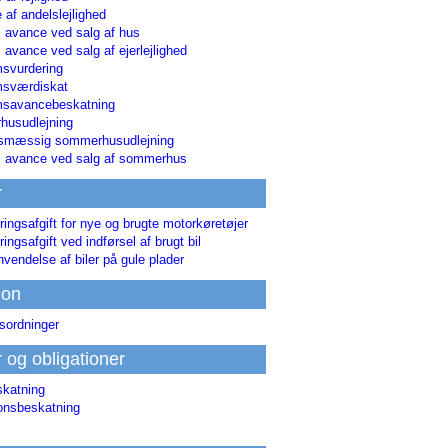
 af andelslejlighed
i avance ved salg af hus
i avance ved salg af ejerlejlighed
svurdering
msværdiskat
savancebeskatning
usudlejning
smæssig sommerhusudlejning
ri avance ved salg af sommerhus
r
ringsafgift for nye og brugte motorkøretøjer
ringsafgift ved indførsel af brugt bil
nvendelse af biler på gule plader
ion
sordninger
r og obligationer
skatning
ionsbeskatning