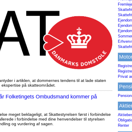
Fremleje
Skattefr
Skattefr
Ejendom
Ejendo
Ejendom
Sommerh
Erhverv
Skattef
Moto
Registre
Registre
Privat a
tyder i artiklen, at dommernes tendens til at lade staten
ekspertise på skatteområdet.
Pens
Pension
, når Folketingets Ombudsmand kommer på
Aktie
else meget beklageligt, at Skattestyrelsen først i forbindelse
Aktiebe
llerede i forbindelse med dine henvendelser til styrelsen
Obligat
ndling og vurdering af sagen.
Renter