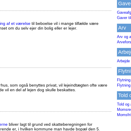
Gave
Gaveafg
Gaver ti
ing af et værelse
til beboelse vil i mange tilfælde være
Arv
set om du selv ejer din bolig eller er lejer.
Arv og a
Arvefor
Arbej
Arbejde 
Flytn
Flytning
us, som også benyttes privat, vil lejeindtægten ofte være
Flytning
ælde vil en del af lejen dog skulle beskattes.
Told 
Told og 
Momsreg
Momsfri
erne
bliver lagt til grund ved skatteberegningen for
ørende er, i hvilken kommune man havde bopæl den 5.