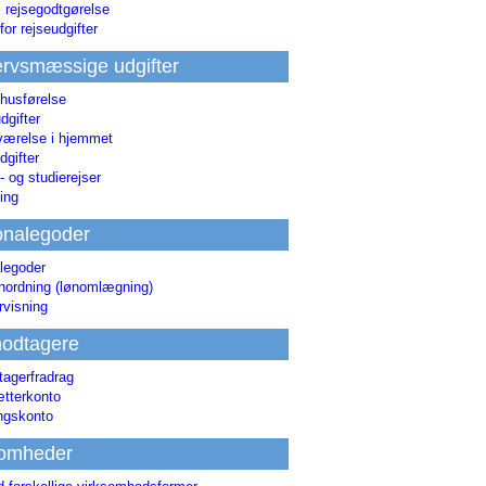
i rejsegodtgørelse
for rejseudgifter
rvsmæssige udgifter
 husførelse
dgifter
værelse i hjemmet
dgifter
 og studierejser
ing
onalegoder
legoder
ønordning (lønomlægning)
rvisning
odtagere
agerfradrag
tterkonto
ingskonto
somheder