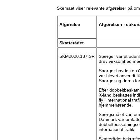
Skemaet viser relevante afgørelser på om
Afgørelse
Afgørelsen i stikor
Skatterådet
SKM2020.187.SR
Spørger var et udenl
drev virksomhed med dr
Spørger havde i en 
var blevet anvendt til
Spørger og deres fam
Efter dobbeltbeska
X-land beskattes ind
fly i international tra
hjemmehørende.
Spørgsmålet var, om
Danmark var omfattet 
dobbeltbeskatningsov
international trafik.
Skatterådet bekræft