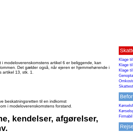
Skat
Klage ti
 i modeloverenskomstens artikel 6 er beliggende, kan
Klage t
endommen. Det gælder også, når ejeren er hjemmehørende i
Klage ti
rtikel 13, stk. 1.
Genopta
Omkostn
Skattest
Befor
ve beskatningsretten til en indkomst
Kørsels
endom i modeloverenskomstens forstand.
Kørsels
, kendelser, afgørelser,
Firmabil 
v.
Rejs