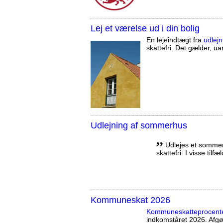
Lej et værelse ud i din bolig
En lejeindtægt fra
udlejn
skattefri. Det gælder, uan
Udlejning af sommerhus
,,
Udlejes et sommerh
skattefri. I visse tilf
Kommuneskat 2026
Kommuneskatte­procent
indkomståret 2026. Afg