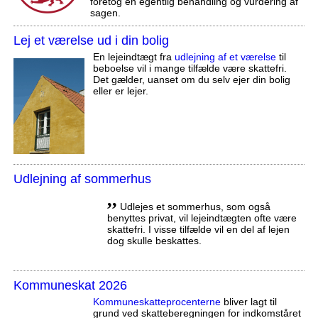
foretog en egentlig behandling og vurdering af
sagen.
Lej et værelse ud i din bolig
En lejeindtægt fra
udlejning af et værelse
til
beboelse vil i mange tilfælde være skattefri.
Det gælder, uanset om du selv ejer din bolig
eller er lejer.
Udlejning af sommerhus
,,
Udlejes et sommerhus, som også
benyttes privat, vil lejeindtægten ofte være
skattefri. I visse tilfælde vil en del af lejen
dog skulle beskattes.
Kommuneskat 2026
Kommuneskatte­procenterne
bliver lagt til
grund ved skatteberegningen for indkomståret