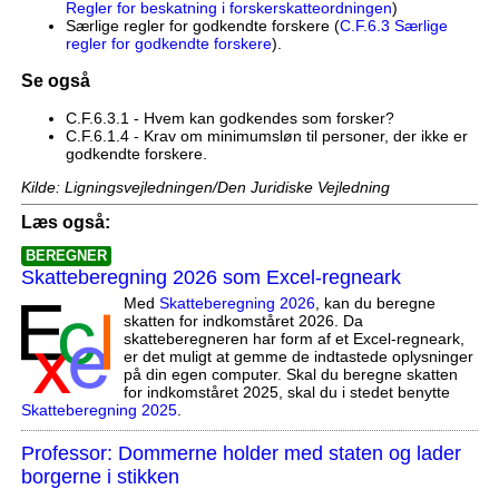
Regler for beskatning i forskerskatteordningen
)
Særlige regler for godkendte forskere (
C.F.6.3 Særlige
regler for godkendte forskere
).
Se også
C.F.6.3.1 - Hvem kan godkendes som forsker?
C.F.6.1.4 - Krav om minimumsløn til personer, der ikke er
godkendte forskere.
Kilde: Ligningsvejledningen/Den Juridiske Vejledning
Læs også:
BEREGNER
Skatteberegning 2026 som Excel-regneark
Med
Skatteberegning 2026
, kan du beregne
skatten for indkomståret 2026. Da
skatteberegneren har form af et Excel-regneark,
er det muligt at gemme de indtastede oplysninger
på din egen computer. Skal du beregne skatten
for indkomståret 2025, skal du i stedet benytte
Skatteberegning 2025
.
Professor: Dommerne holder med staten og lader
borgerne i stikken