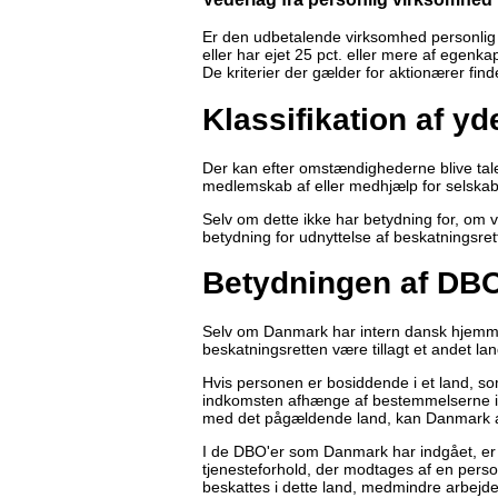
Er den udbetalende virksomhed personlig
eller har ejet 25 pct. eller mere af egenka
De kriterier der gælder for aktionærer fin
Klassifikation af yd
Der kan efter omstændighederne blive tal
medlemskab af eller medhjælp for selskabet
Selv om dette ikke har betydning for, om ve
betydning for udnyttelse af beskatningsr
Betydningen af DB
Selv om Danmark har intern dansk hjemmel t
beskatningsretten være tillagt et andet lan
Hvis personen er bosiddende i et land, so
indkomsten afhænge af bestemmelserne 
med det pågældende land, kan Danmark al
I de DBO'er som Danmark har indgået, er det
tjenesteforhold, der modtages af en pers
beskattes i dette land, medmindre arbejdet