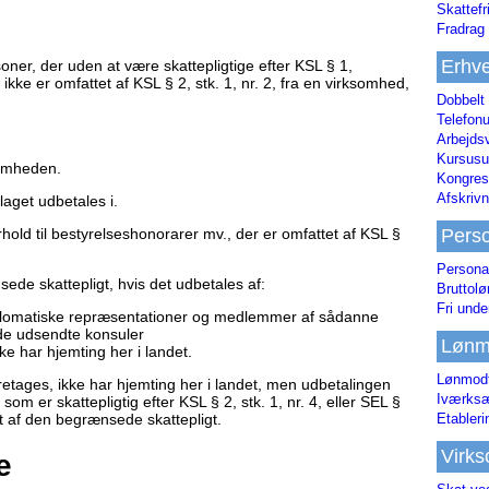
Skattefr
Fradrag 
Erhve
ner, der uden at være skattepligtige efter KSL § 1,
ikke er omfattet af KSL § 2, stk. 1, nr. 2, fra en virksomhed,
Dobbelt
Telefonu
Arbejds
Kursusu
somheden.
Kongres-
Afskrivn
laget udbetales i.
Pers
old til bestyrelseshonorarer mv., der er omfattet af KSL §
Persona
ede skattepligt, hvis det udbetales af:
Bruttol
Fri unde
lomatiske repræsentationer og medlemmer af sådanne
e udsendte konsuler
Lønm
kke har hjemting her i landet.
Lønmodt
retages, ikke har hjemting her i landet, men udbetalingen
Iværksæ
 som er skattepligtig efter KSL § 2, stk. 1, nr. 4, eller SEL §
Etabler
tet af den begrænsede skattepligt.
Virk
e