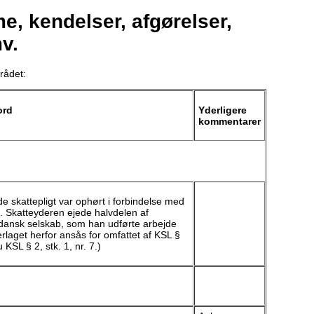
, kendelser, afgørelser,
v.
rådet:
ord
Yderligere
kommentarer
de skattepligt var ophørt i forbindelse med
d. Skatteyderen ejede halvdelen af
t dansk selskab, som han udførte arbejde
erlaget herfor ansås for omfattet af KSL §
nu KSL § 2, stk. 1, nr. 7.)