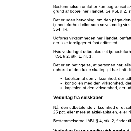
Bestemmelsen omfatter kun begrænset skatt
grund af bopæl her i landet. Se KSL § 2, st
Det er uden betydning, om den pågældend
tjenesteforhold eller som selvstændig vi
354 HR.
Udføres virksomheden her i landet, omfa
der ikke foreligger et fast driftssted.
Hvis vederlaget udbetales i et tjenesteforh
KSL § 2, stk. 1, nr. 1.
Det er en betingelse, at personen har, elle
ophøret af den fulde skattepligt har haft dir
ledelsen af den virksomhed, der udb
kontrollen med den virksomhed, der
kapitalen af den virksomhed, der ud
Vederlag fra selskaber
Når den udbetalende virksomhed er et sels
25 pct. eller mere af aktiekapitalen, elle
Bestemmelserne i ABL § 4, stk. 2, finder 
Vederlag fra personlig virksomhed