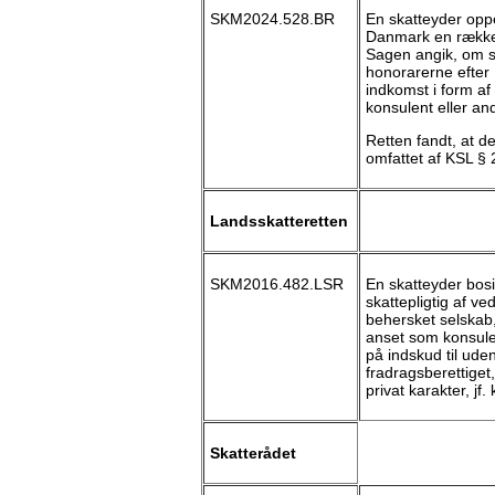
SKM2024.528.BR
En skatteyder oppeb
Danmark en række 
Sagen angik, om s
honorarerne efter 
indkomst i form af
konsulent eller a
Retten fandt, at d
omfattet af KSL § 2,
Landsskatteretten
SKM2016.482.LSR
En skatteyder bos
skattepligtig af v
behersket selskab
anset som konsulent
på indskud til uden
fradragsberettiget
privat karakter, jf.
Skatterådet