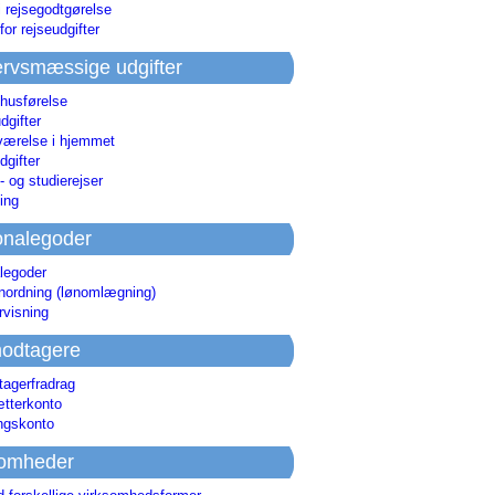
i rejsegodtgørelse
for rejseudgifter
rvsmæssige udgifter
 husførelse
dgifter
værelse i hjemmet
dgifter
 og studierejser
ing
onalegoder
legoder
ønordning (lønomlægning)
rvisning
odtagere
agerfradrag
tterkonto
ingskonto
somheder