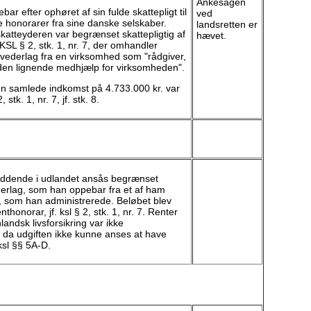
Ankesagen
ar efter ophøret af sin fulde skattepligt til
ved
honorarer fra sine danske selskaber.
landsretten er
katteyderen var begrænset skattepligtig af
hævet.
KSL § 2, stk. 1, nr. 7, der omhandler
 vederlag fra en virksomhed som "rådgiver,
nden lignende medhjælp for virksomheden".
en samlede indkomst på 4.733.000 kr. var
 stk. 1, nr. 7, jf. stk. 8.
iddende i udlandet ansås begrænset
ederlag, som han oppebar fra et af ham
, som han administrerede. Beløbet blev
honorar, jf. ksl § 2, stk. 1, nr. 7. Renter
landsk livsforsikring var ikke
, da udgiften ikke kunne anses at have
 ksl §§ 5A-D.