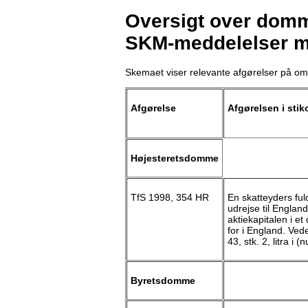
Oversigt over domme
SKM-meddelelser m
Skemaet viser relevante afgørelser på om
Afgørelse
Afgørelsen i stik
Højesteretsdomme
TfS 1998, 354 HR
En skatteyders ful
udrejse til Englan
aktiekapitalen i e
for i England. Ved
43, stk. 2, litra i (
Byretsdomme