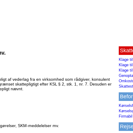
Skat
mv.
Klage ti
Klage t
Klage ti
Genopta
ligt af vederlag fra en virksomhed som rådgiver, konsulent
Omkostn
ænset skattepligtigt efter KSL § 2, stk. 1, nr. 7. Desuden er
Skattest
epligt nævnt.
Befor
Kørsels
Kørsels
Firmabil 
fgørelser, SKM-meddelelser mv.
Rejs