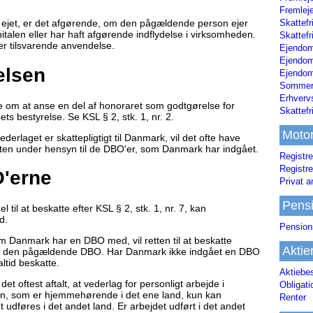
Fremleje
Skattefr
 ejet, er det afgørende, om den pågældende person ejer
pitalen eller har haft afgørende indflydelse i virksomheden.
Skattefr
der tilsvarende anvendelse.
Ejendom
Ejendo
elsen
Ejendom
Sommerh
Erhverv
e om at anse en del af honoraret som godtgørelse for
Skattef
s bestyrelse. Se KSL § 2, stk. 1, nr. 2.
Moto
derlaget er skattepligtigt til Danmark, vil det ofte have
etten under hensyn til de DBO'er, som Danmark har indgået.
Registre
Registre
O'erne
Privat a
Pens
il at beskatte efter KSL § 2, stk. 1, nr. 7, kan
d.
Pension
m Danmark har en DBO med, vil retten til at beskatte
Aktie
i den pågældende DBO. Har Danmark ikke indgået en DBO
tid beskatte.
Aktiebe
 oftest aftalt, at vederlag for personligt arbejde i
Obligat
on, som er hjemmehørende i det ene land, kun kan
Renter
 udføres i det andet land. Er arbejdet udført i det andet