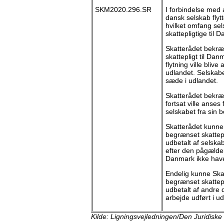
SKM2020.296.SR
I forbindelse med 
dansk selskab flytt
hvilket omfang sel
skattepligtige til 
Skatterådet bekræf
skattepligt til Dan
flytning ville blive
udlandet. Selskab
sæde i udlandet.
Skatterådet bekræf
fortsat ville anses
selskabet fra sin 
Skatterådet kunne 
begrænset skattepl
udbetalt af selska
efter den pågælde
Danmark ikke have 
Endelig kunne Skat
begrænset skattepl
udbetalt af andre 
arbejde udført i ud
Kilde: Ligningsvejledningen/Den Juridiske