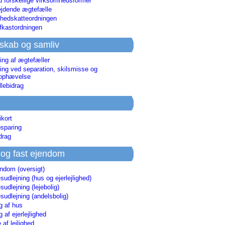
d forskellige virksomhedsformer
jdende ægtefælle
hedskatteordningen
afkastordningen
skab og samliv
ing af ægtefæller
ing ved separation, skilsmisse og
sophævelse
lebidrag
ikort
sparing
drag
 og fast ejendom
endom (oversigt)
udlejning (hus og ejerlejlighed)
udlejning (lejebolig)
udlejning (andelsbolig)
g af hus
g af ejerlejlighed
 af lejlighed