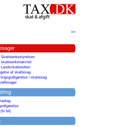
>>
tesager
l Skatteankestyrelsen
il skatteankenævnet
l Landsskatteretten
gelse af skattesag
ingsgodtgørelse i skattesag
raffesager
dring
fradrag
godtgørelse
(fri bil)
e