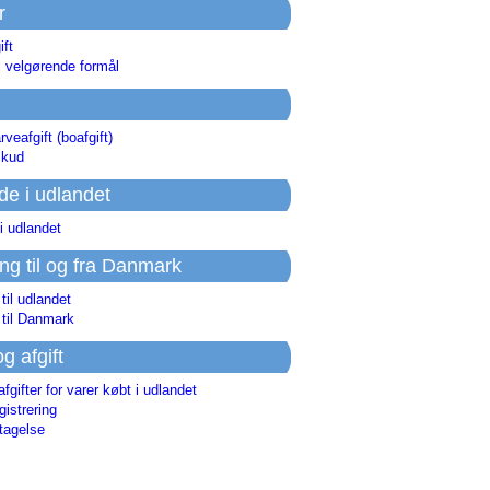
r
ift
l velgørende formål
rveafgift (boafgift)
skud
de i udlandet
i udlandet
ing til og fra Danmark
 til udlandet
 til Danmark
og afgift
afgifter for varer købt i udlandet
istrering
tagelse