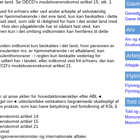
det land. Se OECD's modeloverenskomst artikel 15, stk. 1.
Gave
ved frit erhverv eller ved andet arbejde af selvstændig
Gaveafg
er hjemmehørende i det ene land, kun kan beskattes i dette
Gaver ti
t sted, som står til rådighed for ham i det andet land med
 Hvis den pågældende har et sådant fast sted, kan
Arv
men kun i det omfang indkomsten kan henføres til dette
Arv og a
Arvefor
anden indkomst kun beskattes i det land, hvor personen er
nsulenten mv. er hjemmehørende i et aftaleland, kan
Arbej
enthonorarer - i reglen kun beskatte vederlag for
 udført her i landet, eller indkomst ved frit erhverv, der kan
Arbejde 
 OECD's modeloverenskomst artikel 21.
Flytn
Flytning
Flytning
r at anse aktier for hovedaktionæraktier efter ABL◄
gel om◄ udenlandske selskabers begrænsede skattepligt af
Told 
de praksis, som kan have betydning ved fortolkning af KSL §
Told og 
nskomst artikel 14
Momsreg
nskomst artikel 15
Momsfri
nskomst artikel 21
omst
gsoverenskomster og internationale aftaler.