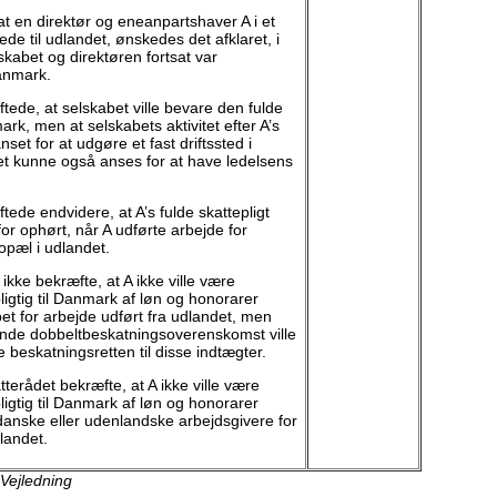
at en direktør og eneanpartshaver A i et
ede til udlandet, ønskedes det afklaret, i
skabet og direktøren fortsat var
Danmark.
tede, at selskabet ville bevare den fulde
mark, men at selskabets aktivitet efter A’s
 anset for at udgøre et fast driftssted i
et kunne også anses for at have ledelsens
tede endvidere, at A’s fulde skattepligt
 for ophørt, når A udførte arbejde for
bopæl i udlandet.
ikke bekræfte, at A ikke ville være
igtig til Danmark af løn og honorarer
bet for arbejde udført fra udlandet, men
nde dobbeltbeskatningsoverenskomst ville
beskatningsretten til disse indtægter.
terådet bekræfte, at A ikke ville være
igtig til Danmark af løn og honorarer
danske eller udenlandske arbejdsgivere for
landet.
 Vejledning