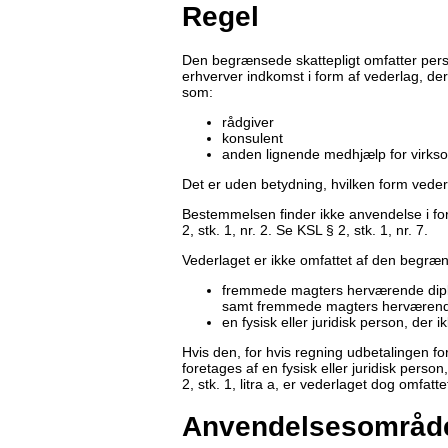
Regel
Den begrænsede skattepligt omfatter perso
erhverver indkomst i form af vederlag, der 
som:
rådgiver
konsulent
anden lignende medhjælp for virk
Det er uden betydning, hvilken form veder
Bestemmelsen finder ikke anvendelse i forh
2, stk. 1, nr. 2. Se KSL § 2, stk. 1, nr. 7.
Vederlaget er ikke omfattet af den begræns
fremmede magters herværende dip
samt fremmede magters herværend
en fysisk eller juridisk person, der i
Hvis den, for hvis regning udbetalingen fo
foretages af en fysisk eller juridisk person,
2, stk. 1, litra a, er vederlaget dog omfat
Anvendelsesområd