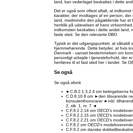
land, kan vederlaget beskattes i dette an
Det er også som oftest aftalt, at indkomst 
karakter, der modtages af en person, der 
land, medmindre den pågældende har et fas
henblik på udøvelsen af hans virksomhed.
indkomsten beskattes i dette andet land, 
faste sted. Se den relevante DBO.
Typisk er det udgangspunktet, at såkaldt 
hjemmehørende. Dette betyder, at hvis ko
Danmark - uanset bestemmelsen om konsul
personligt arbejde i tjenesteforhold, der er
henføres til et fast sted her i landet. Se
Se også
Se også afsnit
►C.B.2.1.3.2.4 om betingelserne fo
C.D.8.10.8 om ►den tilsvarende re
konsulenthonorarer ►inkl. tilhøren
2, stk. 1, nr. 7.◄
C.F.8.2.2.14 om OECD's modelovere
C.F.8.2.2.15 om OECD's modelovere
C.F.8.2.2.21 om OECD's modelovere
C.F.8.2 om OECD's modeloverensk
C.F.9.2 om danske dobbeltbeskatnin