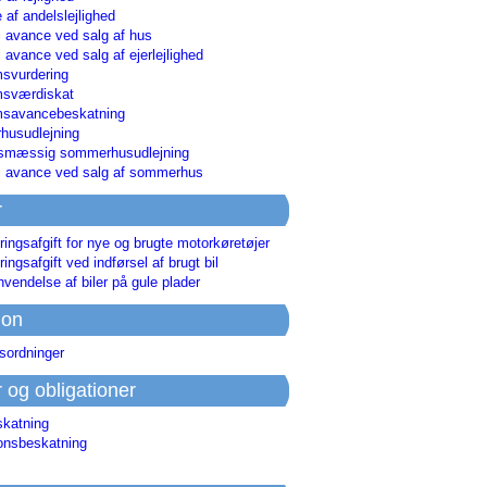
 af andelslejlighed
i avance ved salg af hus
i avance ved salg af ejerlejlighed
svurdering
msværdiskat
savancebeskatning
usudlejning
smæssig sommerhusudlejning
ri avance ved salg af sommerhus
r
ringsafgift for nye og brugte motorkøretøjer
ringsafgift ved indførsel af brugt bil
nvendelse af biler på gule plader
ion
sordninger
r og obligationer
skatning
ionsbeskatning