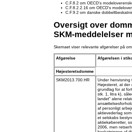
C.F.8.2 om OECD's modeloverensk
C.F.8.2.2.16 om OECD's modelovere
C.F.9.2 om danske dobbeltbeskatnin
Oversigt over domme
SKM-meddelelser m
Skemaet viser relevante afgørelser på om
Afgørelse
Afgørelsen i stik
Højesteretsdomme
SKM2013.700.HR
Under henvisning t
Højesteret, at de
grundlag for at fo
stk. 1, litra k), så
landet" alene relat
ansættelsesforhold
af personligt arbejde
aktievederlag som
et selskabs bestyr
aktiekøberetter, s
2006, men retserhv
beskatningen af di