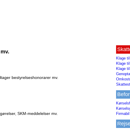
Skat
 mv.
Klage ti
Klage t
Klage ti
Genopta
dtager bestyrelseshonorarer mv.
Omkostn
Skattest
Befor
Kørsels
Kørsels
fgørelser, SKM-meddelelser mv.
Firmabil 
Rejs