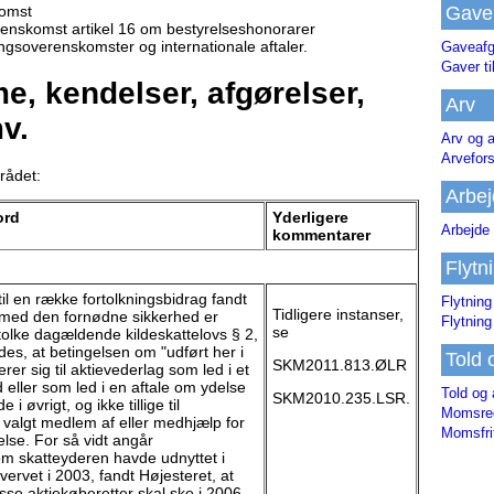
omst
Gave
nskomst artikel 16 om bestyrelseshonorarer
gsoverenskomster og internationale aftaler.
Gaveafg
Gaver ti
, kendelser, afgørelser,
Arv
v.
Arv og a
Arvefor
rådet:
Arbej
ord
Yderligere
Arbejde 
kommentarer
Flytn
il en række fortolkningsbidrag fandt
Flytning
Tidligere instanser,
r med den fornødne sikkerhed er
Flytning
se
rtolke dagældende kildeskattelovs § 2,
ledes, at betingelsen om "udført her i
Told 
SKM2011.813.ØLR
erer sig til aktievederlag som led i et
 eller som led i en aftale om ydelse
Told og 
SKM2010.235.LSR.
 i øvrigt, og ikke tillige til
Momsreg
 valgt medlem af eller medhjælp for
Momsfri
else. For så vidt angår
om skatteyderen havde udnyttet i
ervet i 2003, fandt Højesteret, at
sse aktiekøberetter skal ske i 2006