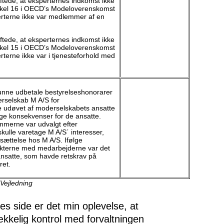
ftede, at eksperternes indkomst ikke
rtikel 16 i OECD’s Modeloverenskomst
erterne ikke var medlemmer af en
ftede, at eksperternes indkomst ikke
rtikel 15 i OECD’s Modeloverenskomst
rterne ikke var i tjenesteforhold med
unne udbetale bestyrelseshonorarer
erselskab M A/S for
e udøvet af moderselskabets ansatte
e konsekvenser for de ansatte.
merne var udvalgt efter
 skulle varetage M A/S´ interesser,
sættelse hos M A/S. Ifølge
kterne med medarbejderne var det
ansatte, som havde retskrav på
ret.
 Vejledning
 side er det min oplevelse, at
ækkelig kontrol med forvaltningen