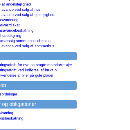
 af andelslejlighed
i avance ved salg af hus
i avance ved salg af ejerlejlighed
svurdering
msværdiskat
savancebeskatning
usudlejning
smæssig sommerhusudlejning
ri avance ved salg af sommerhus
r
ringsafgift for nye og brugte motorkøretøjer
ringsafgift ved indførsel af brugt bil
nvendelse af biler på gule plader
ion
sordninger
r og obligationer
skatning
ionsbeskatning