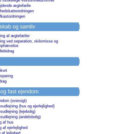
d forskellige virksomhedsformer
jdende ægtefælle
hedskatteordningen
afkastordningen
skab og samliv
ing af ægtefæller
ing ved separation, skilsmisse og
sophævelse
lebidrag
ikort
sparing
drag
 og fast ejendom
endom (oversigt)
udlejning (hus og ejerlejlighed)
udlejning (lejebolig)
udlejning (andelsbolig)
g af hus
g af ejerlejlighed
 af lejlighed