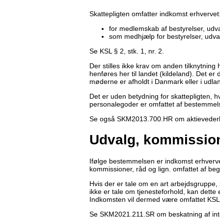
Skattepligten omfatter indkomst erhvervet
for medlemskab af bestyrelser, udv
som medhjælp for bestyrelser, udva
Se KSL § 2, stk. 1, nr. 2.
Der stilles ikke krav om anden tilknytning 
henføres her til landet (kildeland). Det e
møderne er afholdt i Danmark eller i udla
Det er uden betydning for skattepligten, hv
personalegoder er omfattet af bestemmel
Se også SKM2013.700.HR om aktievederla
Udvalg, kommissione
Ifølge bestemmelsen er indkomst erhverve
kommissioner, råd og lign. omfattet af beg
Hvis der er tale om en art arbejdsgruppe, 
ikke er tale om tjenesteforhold, kan dette 
Indkomsten vil dermed være omfattet KSL § 
Se SKM2021.211.SR om beskatning af inte