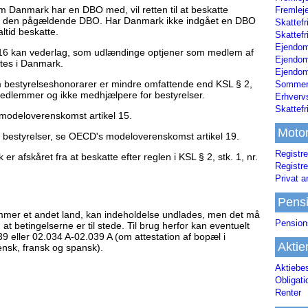
m Danmark har en DBO med, vil retten til at beskatte
Fremleje
i den pågældende DBO. Har Danmark ikke indgået en DBO
Skattefr
tid beskatte.
Skattefr
Ejendom
 16 kan vederlag, som udlændinge optjener som medlem af
Ejendo
ttes i Danmark.
Ejendom
bestyrelseshonorarer er mindre omfattende end KSL § 2,
Sommerh
smedlemmer og ikke medhjælpere for bestyrelser.
Erhverv
Skattef
modeloverenskomst artikel 15.
Moto
 bestyrelser, se OECD's modeloverenskomst artikel 19.
Registre
afskåret fra at beskatte efter reglen i KSL § 2, stk. 1, nr.
Registre
Privat a
Pens
ommer et andet land, kan indeholdelse undlades, men det må
Pension
 betingelserne er til stede. Til brug herfor kan eventuelt
 eller 02.034 A-02.039 A (om attestation af bopæl i
Aktie
iensk, fransk og spansk).
Aktiebe
Obligat
Renter