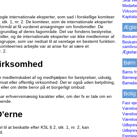
Skat ve
Medarbe
Virksom
Kapital
gle internationale eksperter, som sad i forskellige komiteer
 stk. 1, nr. 2. De komiteer, som de internationale eksperter
Ægte
formål at få vurderet ansøgninger om fondsmidler. De
 grundlag af deres fagområde. Det var fondens bestyrelse,
idler, og de internationale eksperter var ikke medlemmer af
Beskatn
sgruppe, som var nedsat til at varetage en bestemt funktion.
Beskatn
omiteernes arbejde var at anse for at være et
samliv
. 2.
Ægtefæl
 virksomhed
Børn
Børns fr
om medlemskabet af og medhjælpen for bestyrelser, udvalg,
Børneop
ivat eller offentlig virksomhed. Det er også uden betydning,
Børnebi
, eller om dette beror på et borgerligt ombud.
Bolig
har erhvervsmæssig karakter eller, om der fx er tale om en
gnende.
Fast ej
Værelses
O'erne
Værelses
Værelses
Udlejnin
l at beskatte efter KSL § 2, stk. 1, nr. 2, kan
Udlejnin
d.
Fremleje