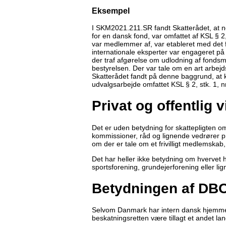
Eksempel
I SKM2021.211.SR fandt Skatterådet, at no
for en dansk fond, var omfattet af KSL § 2,
var medlemmer af, var etableret med det 
internationale eksperter var engageret på
der traf afgørelse om udlodning af fondsm
bestyrelsen. Der var tale om en art arbejd
Skatterådet fandt på denne baggrund, at k
udvalgsarbejde omfattet KSL § 2, stk. 1, nr
Privat og offentlig
Det er uden betydning for skattepligten 
kommissioner, råd og lignende vedrører pr
om der er tale om et frivilligt medlemskab
Det har heller ikke betydning om hvervet 
sportsforening, grundejerforening eller li
Betydningen af DB
Selvom Danmark har intern dansk hjemmel ti
beskatningsretten være tillagt et andet lan