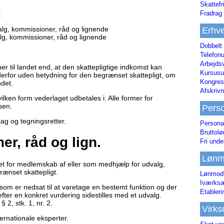
Skattefr
Fradrag 
:
alg, kommissioner, råd og lignende
Erhve
lg, kommissioner, råd og lignende
Dobbelt
Telefonu
Arbejds
her til landet end, at den skattepligtige indkomst kan
Kursusu
r derfor uden betydning for den begrænset skattepligt, om
Kongres-
ndet.
Afskrivn
ilken form vederlaget udbetales i. Alle former for
sen.
Pers
g og tegningsretter.
Persona
Bruttol
r, råd og lign.
Fri unde
Lønm
t for medlemskab af eller som medhjælp for udvalg,
rænset skattepligt.
Lønmodt
Iværksæ
som er nedsat til at varetage en bestemt funktion og der
Etabler
efter en konkret vurdering sidestilles med et udvalg.
2, stk. 1, nr. 2.
Virk
rnationale eksperter.