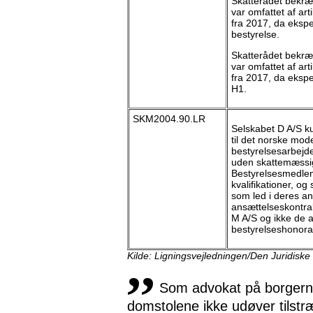
Skatterådet bekræ
var omfattet af a
fra 2017, da eksp
bestyrelse.
Skatterådet bekræ
var omfattet af a
fra 2017, da ekspe
H1.
SKM2004.90.LR
Selskabet D A/S k
til det norske mod
bestyrelsesarbejd
uden skattemæssig
Bestyrelsesmedlem
kvalifikationer, og
som led i deres an
ansættelseskontra
M A/S og ikke de 
bestyrelseshonora
,,
Kilde: Ligningsvejledningen/Den Juridiske
Som advokat på borgernes
domstolene ikke udøver tilstr