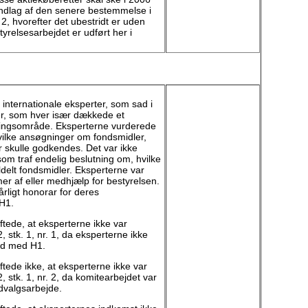
dlag af den senere bestemmelse i
. 2, hvorefter det ubestridt er uden
yrelsesarbejdet er udført her i
t internationale eksperter, som sad i
er, som hver især dækkede et
kningsområde. Eksperterne vurderede
 hvilke ansøgninger om fondsmidler,
 skulle godkendes. Det var ikke
som traf endelig beslutning om, hvilke
ildelt fondsmidler. Eksperterne var
r af eller medhjælp for bestyrelsen.
årligt honorar for deres
 H1.
tede, at eksperterne ikke var
, stk. 1, nr. 1, da eksperterne ikke
old med H1.
tede ikke, at eksperterne ikke var
, stk. 1, nr. 2, da komitearbejdet var
udvalgsarbejde.