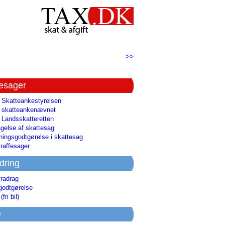
>>
tesager
l Skatteankestyrelsen
il skatteankenævnet
l Landsskatteretten
gelse af skattesag
ingsgodtgørelse i skattesag
raffesager
dring
fradrag
godtgørelse
(fri bil)
e