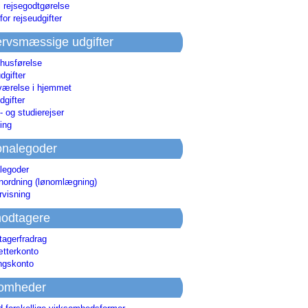
i rejsegodtgørelse
for rejseudgifter
rvsmæssige udgifter
 husførelse
dgifter
værelse i hjemmet
dgifter
 og studierejser
ing
onalegoder
legoder
ønordning (lønomlægning)
rvisning
odtagere
agerfradrag
tterkonto
ingskonto
somheder