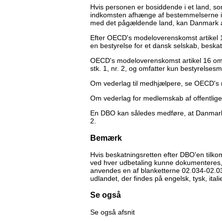
Hvis personen er bosiddende i et land, so
indkomsten afhænge af bestemmelserne 
med det pågældende land, kan Danmark al
Efter OECD's modeloverenskomst artikel
en bestyrelse for et dansk selskab, beska
OECD's modeloverenskomst artikel 16 om 
stk. 1, nr. 2, og omfatter kun bestyrelse
Om vederlag til medhjælpere, se OECD's 
Om vederlag for medlemskab af offentlige
En DBO kan således medføre, at Danmark er 
2.
Bemærk
Hvis beskatningsretten efter DBO'en tilk
ved hver udbetaling kunne dokumenteres, at
anvendes en af blanketterne 02.034-02.039
udlandet, der findes på engelsk, tysk, ital
Se også
Se også afsnit