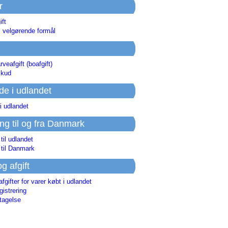
r
ift
l velgørende formål
rveafgift (boafgift)
skud
de i udlandet
i udlandet
ing til og fra Danmark
 til udlandet
 til Danmark
og afgift
afgifter for varer købt i udlandet
istrering
tagelse