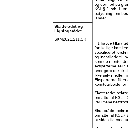
og dermed på grun
KSL § 2, stk. 1, nr
betydning, om best
landet.
Skatterådet og
Ligningsrådet
SKM2021.211.SR
H1 havde tilknytte
forskellige komite
specificeret fors
og indstillede til,
som de mente, der
eksperterne selv, 
ansøgere der fik t
ikke selv medlemme
Eksperterne fik et 
komitearbejde for
Skatterådet bekræf
omfattet af KSL § 2
var i tjenesteforh
Skatterådet bekræf
omfattet af KSL § 2
at sidestille med 