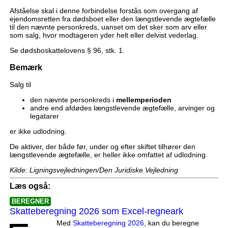
Afståelse skal i denne forbindelse forstås som overgang af
ejendomsretten fra dødsboet eller den længstlevende ægtefælle
til den nævnte personkreds, uanset om det sker som arv eller
som salg, hvor modtageren yder helt eller delvist vederlag.
Se dødsboskattelovens § 96, stk. 1.
Bemærk
Salg til
den nævnte personkreds i
mellemperioden
andre end afdødes længstlevende ægtefælle, arvinger og
legatarer
er ikke udlodning.
De aktiver, der både før, under og efter skiftet tilhører den
længstlevende ægtefælle, er heller ikke omfattet af udlodning.
Kilde: Ligningsvejledningen/Den Juridiske Vejledning
Læs også:
BEREGNER
Skatteberegning 2026 som Excel-regneark
Med
Skatteberegning 2026
, kan du beregne