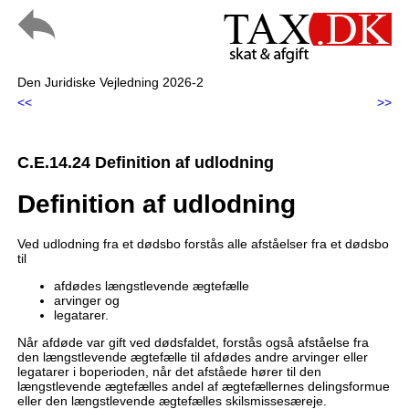
Den Juridiske Vejledning 2026-2
<<
>>
C.E.14.24 Definition af udlodning
Definition af udlodning
Ved udlodning fra et dødsbo forstås alle afståelser fra et dødsbo
til
afdødes længstlevende ægtefælle
arvinger og
legatarer.
Når afdøde var gift ved dødsfaldet, forstås også afståelse fra
den længstlevende ægtefælle til afdødes andre arvinger eller
legatarer i boperioden, når det afståede hører til den
længstlevende ægtefælles andel af ægtefællernes delingsformue
eller den længstlevende ægtefælles skilsmissesæreje.