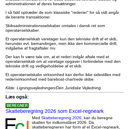
administrationen af deres besætninger.
I så fald optræder de som klassiske "rederier" for så vidt angår
de berørte transaktioner.
Skibsadministrationsselskaber omtales i dansk ret som
operatørselskaber.
Et operatørselskab varetager kun den tekniske drift af et skib,
herunder evt. bemandingen, men ikke den kommercielle drift,
indgåelse af fragtaftaler mv.
Der kan fx være tale om, at et rederi indgår aftale med et
operatørselskab om at varetage opgaver i forbindelse med den
tekniske drift og vedligeholdelse af et skib.
Et operatørselskabs virksomhed kan derfor ikke sidestilles med
rederivirksomhed med bareboat-chartrede skibe.
Kilde: Ligningsvejledningen/Den Juridiske Vejledning
Læs også:
BEREGNER
Skatteberegning 2026 som Excel-regneark
Med
Skatteberegning 2026
, kan du beregne
skatten for indkomståret 2026. Da
skatteberegneren har form af et Excel-regneark,