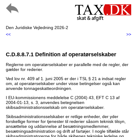
Den Juridiske Vejledning 2026-2
<<
>>
C.D.8.8.7.1 Definition af operatørselskaber
Reglerne om operatørselskaber er parallelle med de regler, der
gælder for rederier.
Ved lov nr. 409 af 1. juni 2005 er der i TSL § 21 a indsat regler
om, at operatørselskaber under visse betingelser også kan
anvende tonnageskatteordningen.
I EU-kommissionens meddelelse C (2004) 43, EFT C 13 af
2004-01-13, s. 3, anvendes betegnelsen
skibsadministrationsselskab om operatørselskaber.
Skibsadministrationsselskaber er retlige enheder, der yder
forskellige former for tjenester til rederier såsom teknisk tilsyn,
ansættelse og uddannelse af besætningsmedlemmer,
besætningsadministration og drift af fartøjer. I nogle tilfælde står
skibsadministratorerne for både skibenes tekniske ledelse og