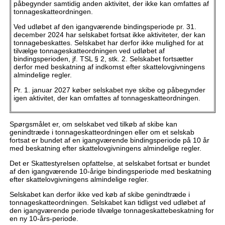
påbegynder samtidig anden aktivitet, der ikke kan omfattes af
tonnageskatteordningen.
Ved udløbet af den igangværende bindingsperiode pr. 31.
december 2024 har selskabet fortsat ikke aktiviteter, der kan
tonnagebeskattes. Selskabet har derfor ikke mulighed for at
tilvælge tonnageskatteordningen ved udløbet af
bindingsperioden, jf. TSL § 2, stk. 2. Selskabet fortsætter
derfor med beskatning af indkomst efter skattelovgivningens
almindelige regler.
Pr. 1. januar 2027 køber selskabet nye skibe og påbegynder
igen aktivitet, der kan omfattes af tonnageskatteordningen.
Spørgsmålet er, om selskabet ved tilkøb af skibe kan
genindtræde i tonnageskatteordningen eller om et selskab
fortsat er bundet af en igangværende bindingsperiode på 10 år
med beskatning efter skattelovgivningens almindelige regler.
Det er Skattestyrelsen opfattelse, at selskabet fortsat er bundet
af den igangværende 10-årige bindingsperiode med beskatning
efter skattelovgivningens almindelige regler.
Selskabet kan derfor ikke ved køb af skibe genindtræde i
tonnageskatteordningen. Selskabet kan tidligst ved udløbet af
den igangværende periode tilvælge tonnageskattebeskatning for
en ny 10-års-periode.