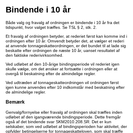
Bindende i 10 år
Både valg og fravalg af ordningen er bindende i 10 år fra det
tidspunkt, hvor valget træffes. Se TSL § 2, stk. 2.
Et fravalg af ordningen betyder, at rederiet først kan komme ind i
ordningen efter 10 år. Omvendt betyder det, at vælger et rederi
at anvende tonnageskatteordningen, er det bundet til at lade sig
beskatte efter ordningen de næste 10 år, uanset resultatet af
den faktiske rederivirksomhed.
Ved udløbet af den 10-årige bindingsperiode vil rederiet igen
skulle vælge, om det ønsker at fortsætte i ordningen eller at
overgå til beskatning efter de almindelige regler.
Ved udtræden af tonnageskatteordningen vil ordningen først
igen kunne anvendes efter 10 indkomstår med beskatning efter
de almindelige regler.
Bemærk
Genvalg/fornyelse eller fravalg af ordningen skal træffes inden
udløbet af den igangværende bindingsperiode. Dette fremgår
også af det bindende svar SKM2010.208.SR. Det er kun
selskaber, som ved udløbet af bindingsperioden har aktivitet, der
opfylder betingelserne for tonnageskatteloven, som skal træffe