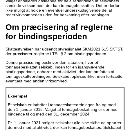
Valget er således gældende for hele rederidelen af selskabets
samlede virksomhed, der kan tonnagebeskattes. Det er derfor
ikke muligt at holde en eventuel underskudsgivende del af
rederivirksomheden uden for beskatning efter ordningen.
Om præcisering af reglerne
for bindingsperioden
Skattestyrelsen har udsendt styresignalet SKM2021.615.SKTST,
der præciserer reglerne i TSL § 2 om bindingsperioden.
Denne præcisering beskriver den situation, hvor et
tonnagebeskattet selskab, inden for en igangværende
bindingsperiode, ophører med aktivitet, der kan omfattes af
tonnageskatteordningen. Selskabet opløses ikke, men fortsætter
eventuelt med anden virksomhed.
Eksempel
Et selskab er indtrådt i tonnageskatteordningen fra og med
den 1. januar 2015. Valget af tonnagebeskatning er dermed
bindende til og med den 31. december 2024.
Pr. 1. januar 2021 sælger selskabet alle sine skibe og ophører
dermed med al aktivitet, der kan tonnagebeskattes. Selskabet