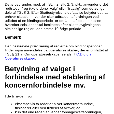
Dette begrundes med, at TSL § 2, stk. 2, 3. pkt., anvender ordet
"udtræden" og ikke ordene "valg" eller "fravalg" som de øvrige
dele af TSL § 2. Efter Skattestyrelsens opfattelse betyder det, at
enhver situation, hvor der sker udtræden af ordningen ved
udløbet af en bindingsperiode, er omfattet af bestemmelsen,
hvorefter selskabet skal beskattes efter skattelovgivningens
almindelige regler i den næste 10-årige periode.
Bemærk
Den beskrevne præcisering af reglerne om bindingsperioden
finder også anvendelse på operatørselskaber, der er omfattet af
TSL § 21 a. Om operatørselskaber se afsnit
C.D.8.8.7
Operatørselskaber
.
Betydning af valget i
forbindelse med etablering af
koncernforbindelse mv.
I de tilfælde, hvor
eksempelvis to rederier bliver koncernforbundne,
fusionerer eller ved tilførsel af aktiver, og
kun det ene rederi anvender tonnageskatteordningen,