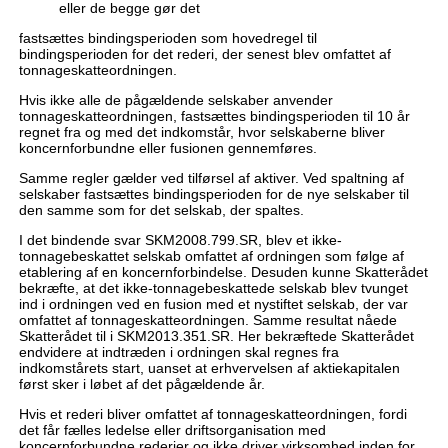
eller de begge gør det
fastsættes bindingsperioden som hovedregel til
bindingsperioden for det rederi, der senest blev omfattet af
tonnageskatteordningen.
Hvis ikke alle de pågældende selskaber anvender
tonnageskatteordningen, fastsættes bindingsperioden til 10 år
regnet fra og med det indkomstår, hvor selskaberne bliver
koncernforbundne eller fusionen gennemføres.
Samme regler gælder ved tilførsel af aktiver. Ved spaltning af
selskaber fastsættes bindingsperioden for de nye selskaber til
den samme som for det selskab, der spaltes.
I det bindende svar SKM2008.799.SR, blev et ikke-
tonnagebeskattet selskab omfattet af ordningen som følge af
etablering af en koncernforbindelse. Desuden kunne Skatterådet
bekræfte, at det ikke-tonnagebeskattede selskab blev tvunget
ind i ordningen ved en fusion med et nystiftet selskab, der var
omfattet af tonnageskatteordningen. Samme resultat nåede
Skatterådet til i SKM2013.351.SR. Her bekræftede Skatterådet
endvidere at indtræden i ordningen skal regnes fra
indkomstårets start, uanset at erhvervelsen af aktiekapitalen
først sker i løbet af det pågældende år.
Hvis et rederi bliver omfattet af tonnageskatteordningen, fordi
det får fælles ledelse eller driftsorganisation med
koncernforbundne rederier og ikke driver virksomhed inden for