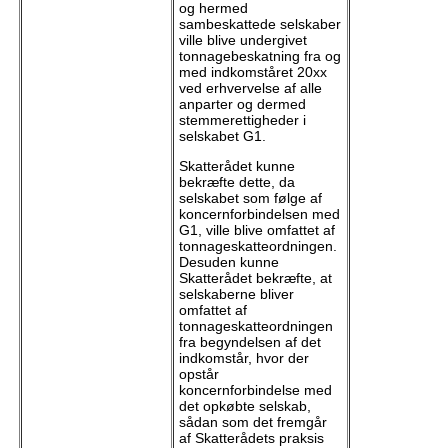
og hermed
sambeskattede selskaber
ville blive undergivet
tonnagebeskatning fra og
med indkomståret 20xx
ved erhvervelse af alle
anparter og dermed
stemmerettigheder i
selskabet G1.
Skatterådet kunne
bekræfte dette, da
selskabet som følge af
koncernforbindelsen med
G1, ville blive omfattet af
tonnageskatteordningen.
Desuden kunne
Skatterådet bekræfte, at
selskaberne bliver
omfattet af
tonnageskatteordningen
fra begyndelsen af det
indkomstår, hvor der
opstår
koncernforbindelse med
det opkøbte selskab,
sådan som det fremgår
af Skatterådets praksis