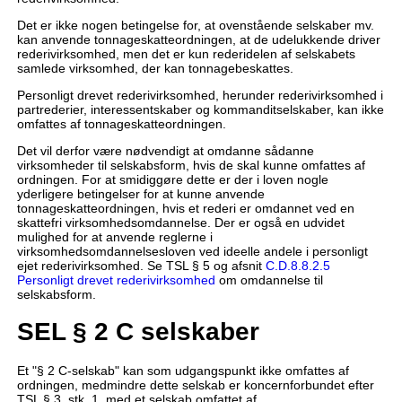
Det er ikke nogen betingelse for, at ovenstående selskaber mv.
kan anvende tonnageskatteordningen, at de udelukkende driver
rederivirksomhed, men det er kun rederidelen af selskabets
samlede virksomhed, der kan tonnagebeskattes.
Personligt drevet rederivirksomhed, herunder rederivirksomhed i
partrederier, interessentskaber og kommanditselskaber, kan ikke
omfattes af tonnageskatteordningen.
Det vil derfor være nødvendigt at omdanne sådanne
virksomheder til selskabsform, hvis de skal kunne omfattes af
ordningen. For at smidiggøre dette er der i loven nogle
yderligere betingelser for at kunne anvende
tonnageskatteordningen, hvis et rederi er omdannet ved en
skattefri virksomhedsomdannelse. Der er også en udvidet
mulighed for at anvende reglerne i
virksomhedsomdannelsesloven ved ideelle andele i personligt
ejet rederivirksomhed. Se TSL § 5 og afsnit
C.D.8.8.2.5
Personligt drevet rederivirksomhed
om omdannelse til
selskabsform.
SEL § 2 C selskaber
Et "§ 2 C-selskab" kan som udgangspunkt ikke omfattes af
ordningen, medmindre dette selskab er koncernforbundet efter
TSL § 3, stk. 1, med et selskab omfattet af