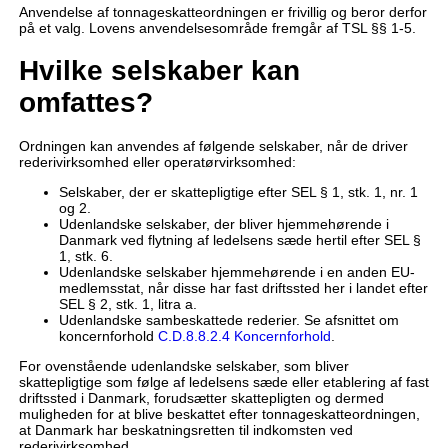
Anvendelse af tonnageskatteordningen er frivillig og beror derfor
på et valg. Lovens anvendelsesområde fremgår af TSL §§ 1-5.
Hvilke selskaber kan
omfattes?
Ordningen kan anvendes af følgende selskaber, når de driver
rederivirksomhed eller operatørvirksomhed:
Selskaber, der er skattepligtige efter SEL § 1, stk. 1, nr. 1
og 2.
Udenlandske selskaber, der bliver hjemmehørende i
Danmark ved flytning af ledelsens sæde hertil efter SEL §
1, stk. 6.
Udenlandske selskaber hjemmehørende i en anden EU-
medlemsstat, når disse har fast driftssted her i landet efter
SEL § 2, stk. 1, litra a.
Udenlandske sambeskattede rederier. Se afsnittet om
koncernforhold
C.D.8.8.2.4 Koncernforhold
.
For ovenstående udenlandske selskaber, som bliver
skattepligtige som følge af ledelsens sæde eller etablering af fast
driftssted i Danmark, forudsætter skattepligten og dermed
muligheden for at blive beskattet efter tonnageskatteordningen,
at Danmark har beskatningsretten til indkomsten ved
rederivirksomhed.