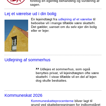
foretog en egentlig behandling og vurdering af
sagen.
Lej et værelse ud i din bolig
En lejeindtægt fra
udlejning af et værelse
til
beboelse vil i mange tilfælde være skattefri.
Det gælder, uanset om du selv ejer din bolig
eller er lejer.
Udlejning af sommerhus
,,
Udlejes et sommerhus, som også
benyttes privat, vil lejeindtægten ofte være
skattefri. I visse tilfælde vil en del af lejen
dog skulle beskattes.
Kommuneskat 2026
Kommuneskatte­procenterne
bliver lagt til
grund ved skatteberegningen for indkomståret