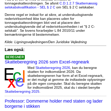
tonnageskatteordningen. Se afsnit
C.D.1.2.7 Skattemæssig
selskabskvalifikation - SEL § 2 C
om SEL § 2 C selskaber.
Denne regel er indsat for at sikre, at underskudsgivende
rederivirksomhed ikke kan placeres uden for
tonnageskatteordningen blot ved at placere den
underskudsgivende del af rederivirksomheden i et "§ 2 C-
selskab". Se lovens forarbejder L 84 2010/11 under
bemærkningerne til bestemmelsen.
Kilde: Ligningsvejledningen/Den Juridiske Vejledning
Læs også:
BEREGNER
Skatteberegning 2026 som Excel-regneark
Med
Skatteberegning 2026
, kan du beregne
skatten for indkomståret 2026. Da
skatteberegneren har form af et Excel-regneark,
er det muligt at gemme de indtastede oplysninger
på din egen computer. Skal du beregne skatten
for indkomståret 2025, skal du i stedet benytte
Skatteberegning 2025
.
Professor: Dommerne holder med staten og lader
borgerne i stikken