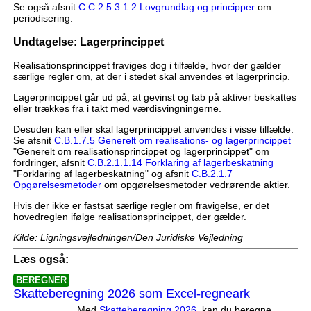
Se også afsnit
C.C.2.5.3.1.2 Lovgrundlag og principper
om
periodisering.
Undtagelse: Lagerprincippet
Realisationsprincippet fraviges dog i tilfælde, hvor der gælder
særlige regler om, at der i stedet skal anvendes et lagerprincip.
Lagerprincippet går ud på, at gevinst og tab på aktiver beskattes
eller trækkes fra i takt med værdisvingningerne.
Desuden kan eller skal lagerprincippet anvendes i visse tilfælde.
Se afsnit
C.B.1.7.5 Generelt om realisations- og lagerprincippet
"Generelt om realisationsprincippet og lagerprincippet" om
fordringer, afsnit
C.B.2.1.1.14 Forklaring af lagerbeskatning
"Forklaring af lagerbeskatning" og afsnit
C.B.2.1.7
Opgørelsesmetoder
om opgørelsesmetoder vedrørende aktier.
Hvis der ikke er fastsat særlige regler om fravigelse, er det
hovedreglen ifølge realisationsprincippet, der gælder.
Kilde: Ligningsvejledningen/Den Juridiske Vejledning
Læs også:
BEREGNER
Skatteberegning 2026 som Excel-regneark
Med
Skatteberegning 2026
, kan du beregne