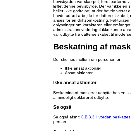
bevisbyrden var skærpet, fordi parterne v
løftet denne bevisbyrde. Der var ikke en sk
heller ikke godtgjort, at der havde været 
havde udført arbejde for datterselskabet, de
anses for en driftsomkostning. Fakturaen f
oplysninger om karakteren eller omfanget 
administrationsvederlaget ikke kunne anse
var udbytte fra datterselskabet til mode
Beskatning af mask
Der skelnes mellem om personen er:
Ikke ansat aktionær
Ansat aktionær
Ikke ansat aktionær
Beskatning af maskeret udbytte hos en ikke
almindeligt deklareret udbytte.
Se også
Se også afsnit
C.B.3.3 Hvordan beskattes
person.