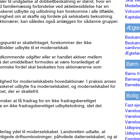
Skat ve
taler til undgåelse af dobbeltbeskatning er størst, hvor en
Medarbe
d familiemæssig forbindelse ved aktiebesiddelse har en
skeret udbytte og udlodning kan forekomme i alle tilfælde,
Virksom
ighed om at skaffe sig fordele på selskabets bekostning.
Kapital
ktionærer, kan således også anlægges for sådanne grupper.
Ægte
Beskatn
gspunkt er skattefritaget, forekommer der ikke
Beskatn
dlodder udbytte til et moderselskab.
samliv
Ægtefæl
edkommende udgifter eller er handlet aktiver mellem
må det umiddelbart formodes at være foranlediget af
Børn
omiske fordel skal beskattes hos aktionærerne som
Børns fr
Børneop
 rådighed for moderselskabets hovedaktionær. I praksis anses
Børnebi
skeret udbytte fra moderselskabet, og moderselskabet for
t, der er skattefrit.
Bolig
sker at få fradrag for en ikke fradragsberettiget
Fast ej
 en ikke fradragsberettiget udbyttelodning, idet det
Værelses
Værelses
Værelses
Udlejnin
derlag ydet til moderselskabet. Landsretten udtalte, at
Udlejnin
ettigede driftsomkostninger, påhvilede datterselskabet, og at
Fremleje