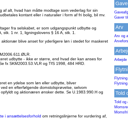
Gave
ig af alt, hvad han måtte modtage som vederlag for sin
Gaveafg
betales kontant eller i naturalier i form af fri bolig, bil mv.
Gaver ti
Arv
dtager fra selskabet, er som udgangspunkt udbytte og
tk. 1 nr. 1, ligningslovens § 16 A, stk. 1.
Arv og a
Arvefor
e aktionær blive anset for yderligere løn i stedet for maskeret
Arbej
SKM2006.611.ØLR.
ret udbytte - ikke er større, end hvad der kan anses for
Arbejde 
e. Se fx SKM2003.53.VLR og TfS 1998, 484 HRD.
Flytn
Flytning
eret en ydelse som løn eller udbytte, bliver
Flytning
at ved en efterfølgende domstolsprøvelse, selvom
er opfyldt og aktionæren ønsker dette. Se U.1983.990.H og
Told 
Told og 
Momsreg
Momsfri
te i ansættelsesforhold
om retningslinjerne for vurdering af,