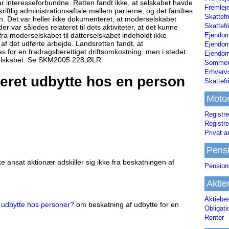
ar interesseforbundne. Retten fandt ikke, at selskabet havde
Fremleje
riftlig administrationsaftale mellem parterne, og det fandtes
Skattefr
en. Det var heller ikke dokumenteret, at moderselskabet
Skattefr
r var således relateret til dets aktiviteter, at det kunne
Ejendom
ra moderselskabet til datterselskabet indeholdt ikke
af det udførte arbejde. Landsretten fandt, at
Ejendo
s for en fradragsberettiget driftsomkostning, men i stedet
Ejendom
rselskabet. Se SKM2005.228.ØLR.
Sommerh
Erhverv
eret udbytte hos en person
Skattef
Moto
Registre
Registre
Privat a
Pens
 ansat aktionær adskiller sig ikke fra beskatningen af
Pension
Aktie
Aktiebe
 udbytte hos personer?
om beskatning af udbytte for en
Obligat
Renter