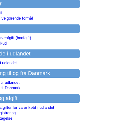
r
ift
l velgørende formål
rveafgift (boafgift)
skud
de i udlandet
i udlandet
ing til og fra Danmark
 til udlandet
 til Danmark
og afgift
afgifter for varer købt i udlandet
istrering
tagelse