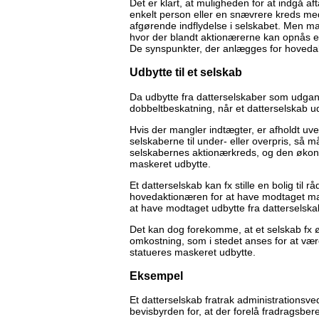
Det er klart, at muligheden for at indgå af
enkelt person eller en snævrere kreds me
afgørende indflydelse i selskabet. Men ma
hvor der blandt aktionærerne kan opnås en
De synspunkter, der anlægges for hoveda
Udbytte til et selskab
Da udbytte fra datterselskaber som udgan
dobbeltbeskatning, når et datterselskab u
Hvis der mangler indtægter, er afholdt uv
selskaberne til under- eller overpris, så 
selskabernes aktionærkreds, og den økon
maskeret udbytte.
Et datterselskab kan fx stille en bolig til
hovedaktionæren for at have modtaget ma
at have modtaget udbytte fra datterselskabe
Det kan dog forekomme, at et selskab fx øn
omkostning, som i stedet anses for at være
statueres maskeret udbytte.
Eksempel
Et datterselskab fratrak administrationsve
bevisbyrden for, at der forelå fradragsber