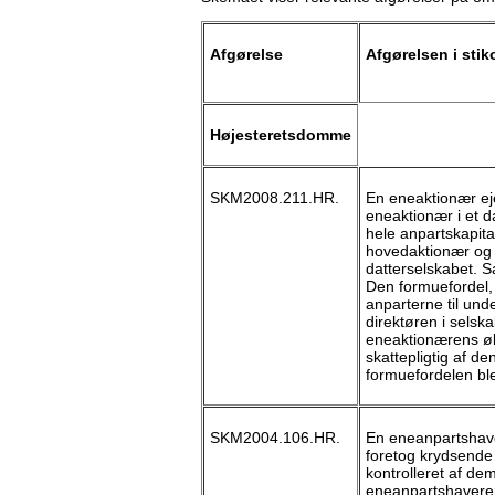
Afgørelse
Afgørelsen i stik
Højesteretsdomme
SKM2008.211.HR.
En eneaktionær ej
eneaktionær i et d
hele anpartskapital
hovedaktionær og d
datterselskabet. Sa
Den formuefordel, 
anparterne til und
direktøren i selsk
eneaktionærens øk
skattepligtig af d
formuefordelen b
SKM2004.106.HR.
En eneanpartshav
foretog krydsende 
kontrolleret af dem
eneanpartshaveren