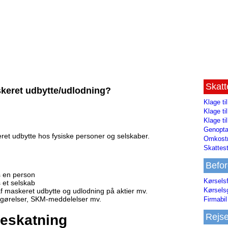
Skat
keret udbytte/udlodning?
Klage ti
Klage t
Klage ti
Genopta
eret udbytte hos fysiske personer og selskaber.
Omkostn
Skattest
Befor
s en person
Kørsels
 et selskab
Kørsels
f maskeret udbytte og udlodning på aktier mv.
fgørelser, SKM-meddelelser mv.
Firmabil 
Rejs
beskatning