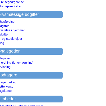
i rejsegodtgørelse
for rejseudgifter
rvsmæssige udgifter
 husførelse
dgifter
værelse i hjemmet
dgifter
 og studierejser
ing
onalegoder
legoder
ønordning (lønomlægning)
rvisning
odtagere
agerfradrag
tterkonto
ingskonto
somheder