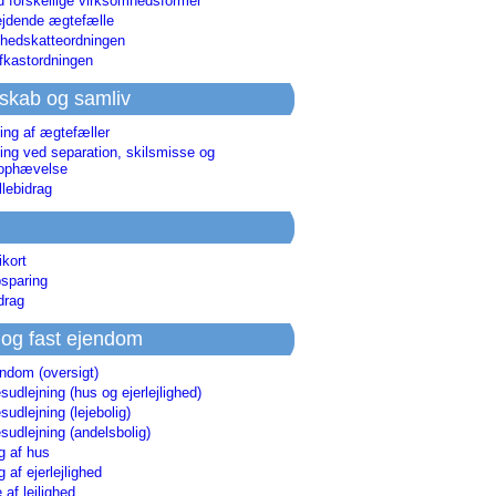
d forskellige virksomhedsformer
jdende ægtefælle
hedskatteordningen
afkastordningen
skab og samliv
ing af ægtefæller
ing ved separation, skilsmisse og
sophævelse
lebidrag
ikort
sparing
drag
 og fast ejendom
endom (oversigt)
udlejning (hus og ejerlejlighed)
udlejning (lejebolig)
udlejning (andelsbolig)
g af hus
g af ejerlejlighed
 af lejlighed