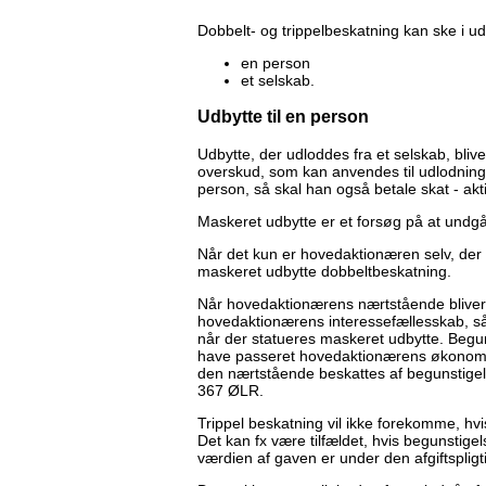
Dobbelt- og trippelbeskatning kan ske i udb
en person
et selskab.
Udbytte til en person
Udbytte, der udloddes fra et selskab, bliv
overskud, som kan anvendes til udlodning
person, så skal han også betale skat - ak
Maskeret udbytte er et forsøg på at undg
Når det kun er hovedaktionæren selv, der 
maskeret udbytte dobbeltbeskatning.
Når hovedaktionærens nærtstående bliver 
hovedaktionærens interessefællesskab, s
når der statueres maskeret udbytte. Begu
have passeret hovedaktionærens økonomi,
den nærtstående beskattes af begunsti
367 ØLR.
Trippel beskatning vil ikke forekomme, hv
Det kan fx være tilfældet, hvis begunstig
værdien af gaven er under den afgiftspli