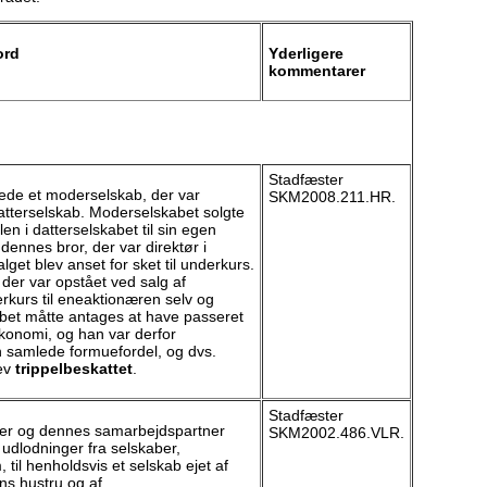
ord
Yderligere
kommentarer
Stadfæster
ede et moderselskab, der var
SKM2008.211.HR.
atterselskab. Moderselskabet solgte
en i datterselskabet til sin egen
ennes bror, der var direktør i
lget blev anset for sket til underkurs.
der var opstået ved salg af
erkurs til eneaktionæren selv og
abet måtte antages at have passeret
onomi, og han var derfor
en samlede formuefordel, og dvs.
lev
trippelbeskattet
.
Stadfæster
er og dennes samarbejdspartner
SKM2002.486.VLR.
udlodninger fra selskaber,
, til henholdsvis et selskab ejet af
s hustru og af