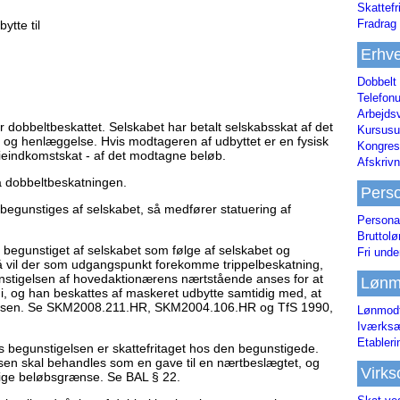
Skattefr
Fradrag 
ytte til
Erhve
Dobbelt
Telefonu
Arbejds
er dobbeltbeskattet. Selskabet har betalt selskabsskat af det
Kursusu
 og henlæggelse. Hvis modtageren af udbyttet er en fysisk
Kongres-
tieindkomstskat - af det modtagne beløb.
Afskrivn
å dobbeltbeskatningen.
Pers
begunstiges af selskabet, så medfører statuering af
Persona
Bruttol
begunstiget af selskabet som følge af selskabet og
Fri unde
å vil der som udgangspunkt forekomme trippelbeskatning,
nstigelsen af hovedaktionærens nærtstående anses for at
Lønm
 og han beskattes af maskeret udbytte samtidig med, at
gelsen. Se SKM2008.211.HR, SKM2004.106.HR og TfS 1990,
Lønmodt
Iværksæ
Etabler
is begunstigelsen er skattefritaget hos den begunstigede.
elsen skal behandles som en gave til en nærtbeslægtet, og
Virk
gtige beløbsgrænse. Se BAL § 22.