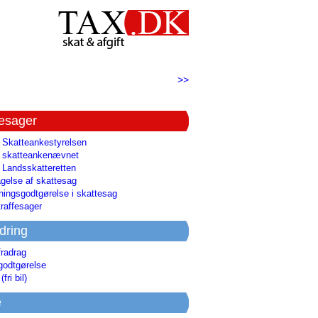
>>
tesager
l Skatteankestyrelsen
il skatteankenævnet
l Landsskatteretten
gelse af skattesag
ingsgodtgørelse i skattesag
raffesager
dring
fradrag
godtgørelse
(fri bil)
e