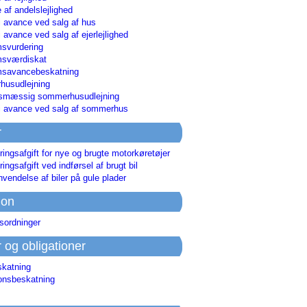
 af andelslejlighed
i avance ved salg af hus
i avance ved salg af ejerlejlighed
svurdering
msværdiskat
savancebeskatning
usudlejning
smæssig sommerhusudlejning
ri avance ved salg af sommerhus
r
ringsafgift for nye og brugte motorkøretøjer
ringsafgift ved indførsel af brugt bil
nvendelse af biler på gule plader
ion
sordninger
r og obligationer
skatning
ionsbeskatning