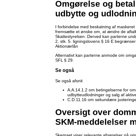
Omgørelse og betal
udbytte og udlodnin
I forbindelse med beskatning af maskeret 
fremsætte et ønske om, at ændre de aftal
Skattestyrelsen. Derved kan parterne und
2, stk. 5. ligningslovens § 16 E begrænse
Aktionærlån
Alternativt kan parterne anmode om omgøre
SFL § 29.
Se også
Se også afsnit
A.A.14.1.2 om betingelserne for omg
udbytteudlodninger og salg af aktiver
C.D.11.16 om sekundære justeringer
Oversigt over domme
SKM-meddelelser m
Skemaet viser relevante afgørelser på om