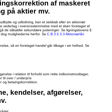
ingskorrektion af maskeret
g på aktier mv.
udbytte og udlodning, kan et selskab eller en aktionær
te vederlag i overensstemmelse med et skøn foretaget af
gå de såkaldte sekundære justeringer. Se ligningslovens §
r dog mulighederne herfor. Se
C.B.3.5.3.3 Aktionærlån
lse, så en foretaget handel går tilbage i sin helhed. Se
ørelse i relation til forhold som rette indkomstmodtager,
 til over / underpris
 og betaingskorrektion.
, kendelser, afgørelser,
v.
rådet: