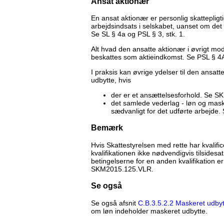
Ansat aktionær
En ansat aktionær er personlig skattepligt
arbejdsindsats i selskabet, uanset om det ud
Se SL § 4a og PSL § 3, stk. 1.
Alt hvad den ansatte aktionær i øvrigt mo
beskattes som aktieindkomst. Se PSL § 4A, s
I praksis kan øvrige ydelser til den ansatt
udbytte, hvis
der er et ansættelsesforhold. Se 
det samlede vederlag - løn og maske
sædvanligt for det udførte arbejd
Bemærk
Hvis Skattestyrelsen med rette har kvalific
kvalifikationen ikke nødvendigvis tilsides
betingelserne for en anden kvalifikation 
SKM2015.125.VLR.
Se også
Se også afsnit
C.B.3.5.2.2 Maskeret udbyt
om løn indeholder maskeret udbytte.