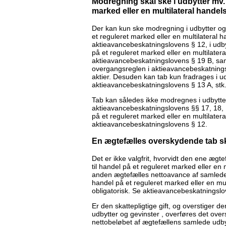
Modregning skal ske i udbytter mv. f
marked eller en multilateral handels
Der kan kun ske modregning i udbytter og g
et reguleret marked eller en multilateral ha
aktieavancebeskatningslovens § 12, i udbyt
på et reguleret marked eller en multilatera
aktieavancebeskatningslovens § 19 B, samt 
overgangsreglen i aktieavancebeskatnings
aktier. Desuden kan tab kun fradrages i ud
aktieavancebeskatningslovens § 13 A, stk.
Tab kan således ikke modregnes i udbytter
aktieavancebeskatningslovens §§ 17, 18, 19
på et reguleret marked eller en multilatera
aktieavancebeskatningslovens § 12.
En ægtefælles overskydende tab sk
Det er ikke valgfrit, hvorvidt den ene ægt
til handel på et reguleret marked eller en mu
anden ægtefælles nettoavance af samlede u
handel på et reguleret marked eller en mult
obligatorisk. Se aktieavancebeskatningslov
Er den skattepligtige gift, og overstiger
udbytter og gevinster , overføres det over
nettobeløbet af ægtefællens samlede udby