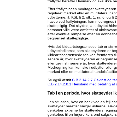
fraflytter herefter Danmark og skal ikke bet
Efter fraflytningen modtager skatteyderen u
reguleret marked eller en multilateral hand
udbytterne, jf. KSL § 2, stk. 1, nr. 6, og 
havde ved fraflytningen, kan modregnes 
skattepligtig. Det skyldes, at udbyttet hidrø
personer ville være omfattet af aktieavan
efter eventuel lempelse efter en dobbeltb
begrænset skattepligtige.
Hvis det kildeartsbegrænsede tab er størr
udbytteindkomst, som skatteyderen er begræ
kildeartsbegrænsede tab kan fremføres til 
senere år, hvor skatteyderen er begrænset s
eller gevinst i senere år, hvor skatteyderen
Modregning kan kun ske i udbytter eller gev
marked eller en multilateral handelsfacilite
Se også afsnit
C.B.2.14.2.7 Gevinst og tab
C.B.2.14.2.8.1 Henstand med betaling af 
Tab i en periode, hvor skatteyder ik
I en situation, hvor en bank ved en fejl ha
skatteyder herefter sælger aktierne, sælge
genkøber aktierne for skatteyders regning 
genkøbes til en højere kurs end salgskurse