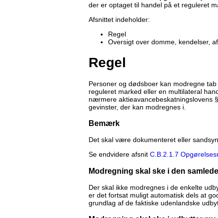
der er optaget til handel på et reguleret ma
Afsnittet indeholder:
Regel
Oversigt over domme, kendelser, a
Regel
Personer og dødsboer kan modregne tab ved
reguleret marked eller en multilateral hande
nærmere aktieavancebeskatningslovens § 1
gevinster, der kan modregnes i.
Bemærk
Det skal være dokumenteret eller sandsynlig
Se endvidere afsnit
C.B.2.1.7 Opgørelses
Modregning skal ske i den samlede
Der skal ikke modregnes i de enkelte udb
er det fortsat muligt automatisk dels at g
grundlag af de faktiske udenlandske udbyt