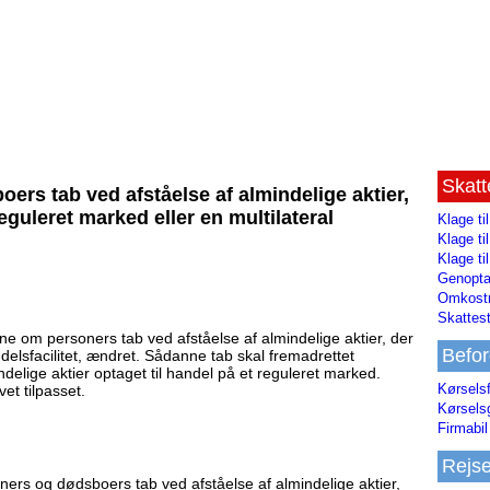
Skat
ers tab ved afståelse af almindelige aktier,
reguleret marked eller en multilateral
Klage ti
Klage t
Klage ti
Genopta
Omkostn
Skattest
ne om personers tab ved afståelse af almindelige aktier, der
Befor
ndelsfacilitet, ændret. Sådanne tab skal fremadrettet
lige aktier optaget til handel på et reguleret marked.
Kørsels
et tilpasset.
Kørsels
Firmabil 
Rejs
ners og dødsboers tab ved afståelse af almindelige aktier,