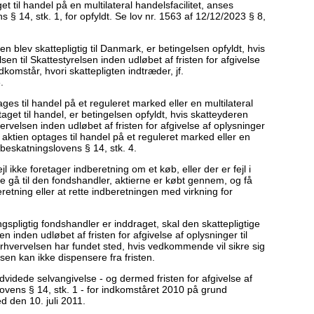
t til handel på en multilateral handelsfacilitet, anses
 § 14, stk. 1, for opfyldt. Se lov nr. 1563 af 12/12/2023 § 8,
en blev skattepligtig til Danmark, er betingelsen opfyldt, hvis
n til Skattestyrelsen inden udløbet af fristen for afgivelse
ndkomstår, hvori skattepligten indtræder, jf.
.
ages til handel på et reguleret marked eller en multilateral
taget til handel, er betingelsen opfyldt, hvis skatteyderen
ervelsen inden udløbet af fristen for afgivelse af oplysninger
r aktien optages til handel på et reguleret marked eller en
cebeskatningslovens § 14, stk. 4.
 ikke foretager indberetning om et køb, eller der er fejl i
ne gå til den fondshandler, aktierne er købt gennem, og få
etning eller at rette indberetningen med virkning for
gspligtig fondshandler er inddraget, skal den skattepligtige
 inden udløbet af fristen for afgivelse af oplysninger til
erhvervelsen har fundet sted, hvis vedkommende vil sikre sig
lsen kan ikke dispensere fra fristen.
videde selvangivelse - og dermed fristen for afgivelse af
ovens § 14, stk. 1 - for indkomståret 2010 på grund
ed den 10. juli 2011.