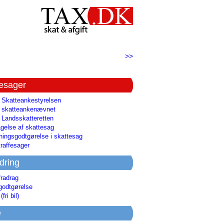
>>
tesager
l Skatteankestyrelsen
il skatteankenævnet
l Landsskatteretten
gelse af skattesag
ingsgodtgørelse i skattesag
raffesager
dring
fradrag
godtgørelse
(fri bil)
e