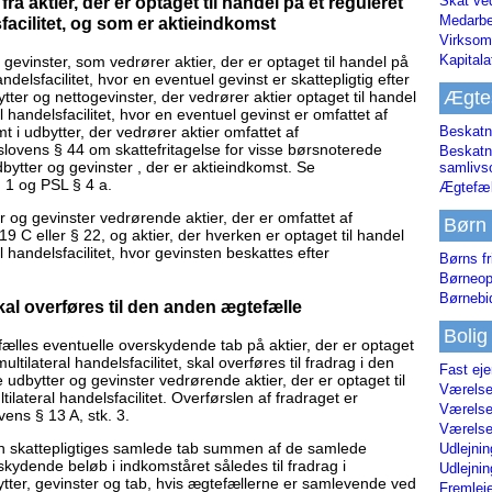
Skat ve
ra aktier, der er optaget til handel på et reguleret
Medarbe
facilitet, og som er aktieindkomst
Virksom
Kapital
evinster, som vedrører aktier, der er optaget til handel på
ndelsfacilitet, hvor en eventuel gevinst er skattepligtig efter
Ægte
ter og nettogevinster, der vedrører aktier optaget til handel
l handelsfacilitet, hvor en eventuel gevinst er omfattet af
i udbytter, der vedrører aktier omfattet af
Beskatn
lovens § 44 om skattefritagelse for visse børsnoterede
Beskatn
bytter og gevinster , der er aktieindkomst. Se
samliv
 1 og PSL § 4 a.
Ægtefæl
 og gevinster vedrørende aktier, der er omfattet af
Børn
 C eller § 22, og aktier, der hverken er optaget til handel
l handelsfacilitet, hvor gevinsten beskattes efter
Børns fr
Børneop
Børnebi
al overføres til den anden ægtefælle
Bolig
efælles eventuelle overskydende tab på aktier, der er optaget
ltilateral handelsfacilitet, skal overføres til fradrag i den
Fast ej
dbytter og gevinster vedrørende aktier, der er optaget til
Værelses
ilateral handelsfacilitet. Overførslen af fradraget er
Værelses
ens § 13 A, stk. 3.
Værelses
 den skattepligtiges samlede tab summen af de samlede
Udlejnin
skydende beløb i indkomståret således til fradrag i
Udlejnin
tter, gevinster og tab, hvis ægtefællerne er samlevende ved
Fremleje