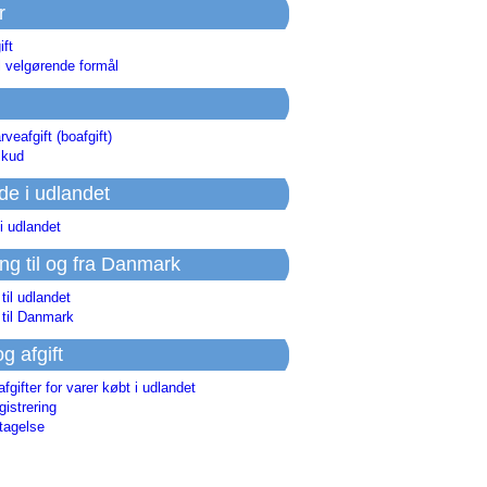
r
ift
l velgørende formål
rveafgift (boafgift)
skud
de i udlandet
i udlandet
ing til og fra Danmark
 til udlandet
 til Danmark
og afgift
afgifter for varer købt i udlandet
istrering
tagelse