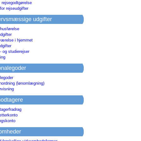
i rejsegodtgørelse
for rejseudgifter
rvsmæssige udgifter
 husførelse
dgifter
værelse i hjemmet
dgifter
 og studierejser
ing
onalegoder
legoder
ønordning (lønomlægning)
rvisning
odtagere
agerfradrag
tterkonto
ingskonto
somheder