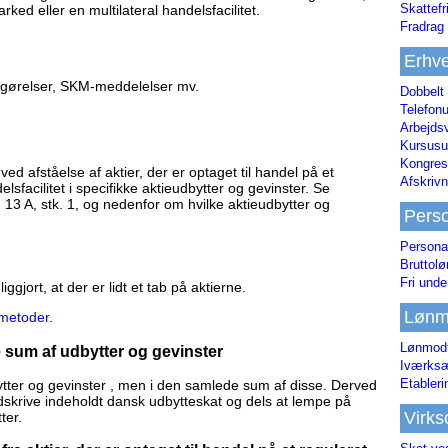
Skattefr
rked eller en multilateral handelsfacilitet.
Fradrag 
Erhve
fgørelser, SKM-meddelelser mv.
Dobbelt
Telefonu
Arbejds
Kursusu
Kongres-
 afståelse af aktier, der er optaget til handel på et
Afskrivn
lsfacilitet i specifikke aktieudbytter og gevinster. Se
3 A, stk. 1, og nedenfor om hvilke aktieudbytter og
Pers
Persona
Bruttol
Fri unde
gjort, at der er lidt et tab på aktierne.
Lønm
metoder
.
Lønmodt
 sum af udbytter og gevinster
Iværksæ
Etabler
ytter og gevinster , men i den samlede sum af disse. Derved
odskrive indeholdt dansk udbytteskat og dels at lempe på
Virk
ter.