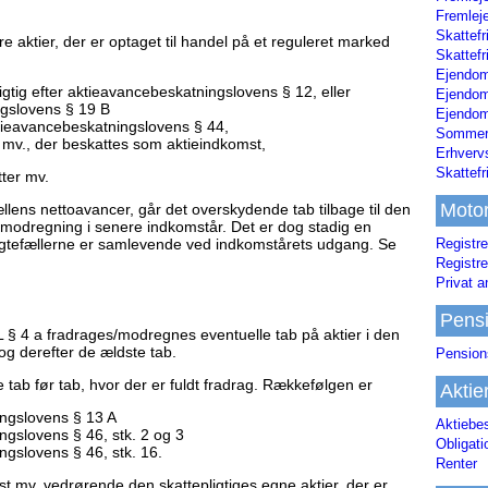
Fremleje
Skattefr
e aktier, der er optaget til handel på et reguleret marked
Skattefr
Ejendom
igtig efter aktieavancebeskatningslovens § 12, eller
Ejendo
ngslovens § 19 B
Ejendom
ktieavancebeskatningslovens § 44,
Sommerh
 mv., der beskattes som aktieindkomst,
Erhverv
Skattef
tter mv.
Moto
llens nettoavancer, går det overskydende tab tilbage til den
l modregning i senere indkomstår. Det er dog stadig en
t ægtefællerne er samlevende ved indkomstårets udgang. Se
Registre
Registre
Privat a
Pens
 § 4 a fradrages/modregnes eventuelle tab på aktier i den
og derefter de ældste tab.
Pension
b før tab, hvor der er fuldt fradrag. Rækkefølgen er
Aktie
ingslovens § 13 A
Aktiebe
ngslovens § 46, stk. 2 og 3
Obligat
ngslovens § 46, stk. 16.
Renter
nst mv. vedrørende den skattepligtiges egne aktier, der er