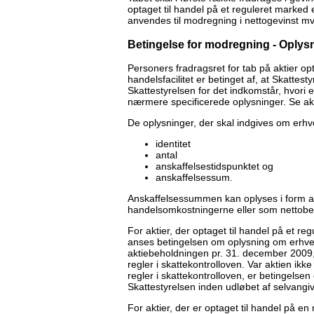
optaget til handel på et reguleret marked el
anvendes til modregning i nettogevinst mv. 
Betingelse for modregning - Oplysni
Personers fradragsret for tab på aktier opt
handelsfacilitet er betinget af, at Skattesty
Skattestyrelsen for det indkomstår, hvori
nærmere specificerede oplysninger. Se a
De oplysninger, der skal indgives om erhv
identitet
antal
anskaffelsestidspunktet og
anskaffelsessum.
Anskaffelsessummen kan oplyses i form af
handelsomkostningerne eller som nettobe
For aktier, der optaget til handel på et re
anses betingelsen om oplysning om erhverv
aktiebeholdningen pr. 31. december 2009, 
regler i skattekontrolloven. Var aktien ikk
regler i skattekontrolloven, er betingelsen 
Skattestyrelsen inden udløbet af selvangiv
For aktier, der er optaget til handel på en 