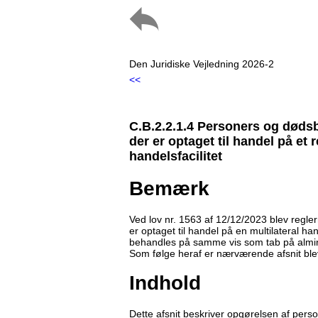
Den Juridiske Vejledning 2026-2
<<
C.B.2.2.1.4 Personers og dødsbo
der er optaget til handel på et 
handelsfacilitet
Bemærk
Ved lov nr. 1563 af 12/12/2023 blev regler
er optaget til handel på en multilateral ha
behandles på samme vis som tab på alminde
Som følge heraf er nærværende afsnit blev
Indhold
Dette afsnit beskriver opgørelsen af perso