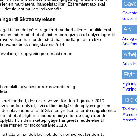
Gave
ler en multilateral handelsfacilitet. Et fremført tab skal
i det tidligst mulige indkomstår.
Gaveafg
Gaver ti
nger til Skattestyrelsen
Arv
aget til handel på et reguleret marked eller en multilateral
relsen inden udløbet af fristen for afgivelse af oplysninger til
Arv og a
 erhvervelsen har fundet sted, har modtaget en række
Arvefor
ktieavancebeskatningslovens § 14.
ervelsen, er oplysninger om aktiernes
Arbej
Arbejde 
Flytn
Flytning
 særskilt oplysning om kursværdien og
Flytning
løbet.
Told 
guleret marked, der er erhvervet før den 1. januar 2010,
elsen for opfyldt, hvis aktien indgår i de oplysninger om
Told og 
der blev indberettet til Skattestyrelsen efter de dagældende
Momsreg
e omfattet af pligten til indberetning efter de dagældende
Momsfri
opfyldt, hvis den skattepligtige har givet meddelelse til
elsesfristen for indkomståret 2010.
multilateral handelsfacilitet, der er erhvervet før den 1.