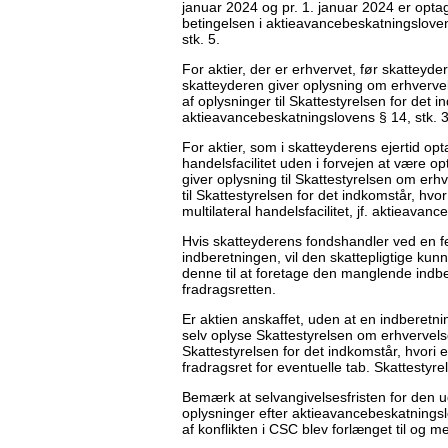
januar 2024 og pr. 1. januar 2024 er optage
betingelsen i aktieavancebeskatningslovens
stk. 5.
For aktier, der er erhvervet, før skatteyder
skatteyderen giver oplysning om erhvervelse
af oplysninger til Skattestyrelsen for det i
aktieavancebeskatningslovens § 14, stk. 3
For aktier, som i skatteyderens ejertid opt
handelsfacilitet uden i forvejen at være op
giver oplysning til Skattestyrelsen om erhv
til Skattestyrelsen for det indkomstår, hvo
multilateral handelsfacilitet, jf. aktieavan
Hvis skatteyderens fondshandler ved en fejl
indberetningen, vil den skattepligtige kun
denne til at foretage den manglende indber
fradragsretten.
Er aktien anskaffet, uden at en indberetnin
selv oplyse Skattestyrelsen om erhvervelsen
Skattestyrelsen for det indkomstår, hvori 
fradragsret for eventuelle tab. Skattestyre
Bemærk at selvangivelsesfristen for den ud
oplysninger efter aktieavancebeskatningsl
af konflikten i CSC blev forlænget til og m