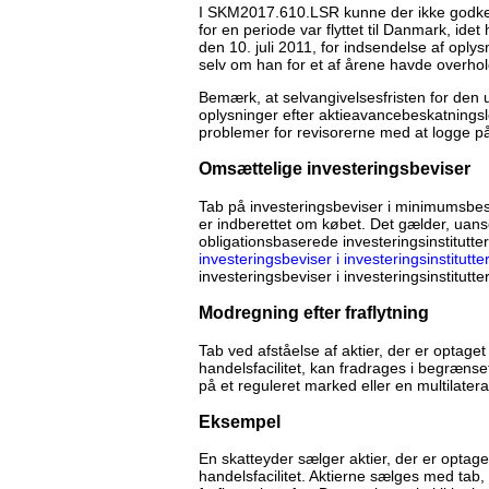
I SKM2017.610.LSR kunne der ikke godkend
for en periode var flyttet til Danmark, ide
den 10. juli 2011, for indsendelse af oplys
selv om han for et af årene havde overhold
Bemærk, at selvangivelsesfristen for den u
oplysninger efter aktieavancebeskatningsl
problemer for revisorerne med at logge på T
Omsættelige investeringsbeviser
Tab på investeringsbeviser i minimumsbesk
er indberettet om købet. Det gælder, uans
obligationsbaserede investeringsinstitutte
investeringsbeviser i investeringsinstitu
investeringsbeviser i investeringsinstitu
Modregning efter fraflytning
Tab ved afståelse af aktier, der er optaget 
handelsfacilitet, kan fradrages i begrænset 
på et reguleret marked eller en multilateral
Eksempel
En skatteyder sælger aktier, der er optaget
handelsfacilitet. Aktierne sælges med tab,