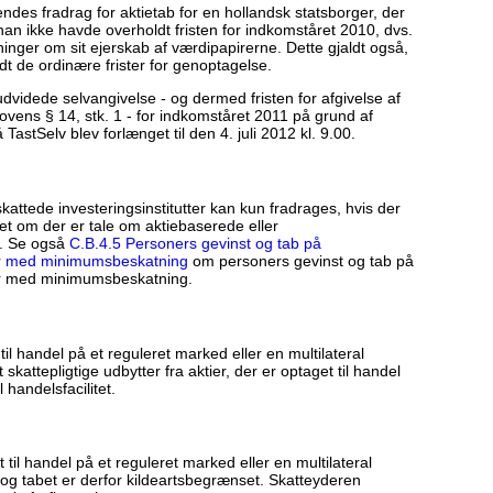
es fradrag for aktietab for en hollandsk statsborger, der
t han ikke havde overholdt fristen for indkomståret 2010, dvs.
ninger om sit ejerskab af værdipapirerne. Dette gjaldt også,
t de ordinære frister for genoptagelse.
dvidede selvangivelse - og dermed fristen for afgivelse af
ovens § 14, stk. 1 - for indkomståret 2011 på grund af
astSelv blev forlænget til den 4. juli 2012 kl. 9.00.
attede investeringsinstitutter kan kun fradrages, hvis der
et om der er tale om aktiebaserede eller
r. Se også
C.B.4.5 Personers gevinst og tab på
tter med minimumsbeskatning
om personers gevinst og tab på
tter med minimumsbeskatning.
til handel på et reguleret marked eller en multilateral
skattepligtige udbytter fra aktier, der er optaget til handel
 handelsfacilitet.
 til handel på et reguleret marked eller en multilateral
 og tabet er derfor kildeartsbegrænset. Skatteyderen