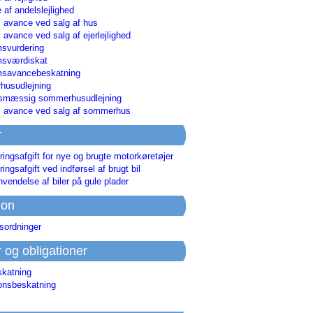
 af andelslejlighed
i avance ved salg af hus
i avance ved salg af ejerlejlighed
svurdering
msværdiskat
savancebeskatning
usudlejning
smæssig sommerhusudlejning
ri avance ved salg af sommerhus
r
ringsafgift for nye og brugte motorkøretøjer
ringsafgift ved indførsel af brugt bil
nvendelse af biler på gule plader
ion
sordninger
r og obligationer
skatning
ionsbeskatning