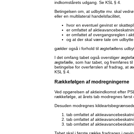
indkomstårets udgang. Se KSL § 4.
Betingelsen om, at udbytte mv. skal vedrør
eller en multilateral handelsfacilitet,
hvor en eventuel gevinst er skattepl
er omfattet af aktieavancebeskatni
er omfattet af overgangsreglen i a
og at der skal være tale om udbytte
gælder også i forhold til ægtefællens udby
I det omfang tabet også overstiger ægtefæ
ægtefælle, som har tabet, og fremføres ti
betingelse for overførslen af fradrag, a
KSL § 4.
Rækkefølgen af modregningerne
Ved opgørelsen af aktieindkomst efter PSL
rækkefølge, at årets tab modregnes først 
Desuden modregnes kildeartsbegrænsede ta
tab omfattet af aktieavancebeskatn
tab omfattet af aktieavancebeskatni
tab omfattet af aktieavancebeskatni
Tabet skal i første række fradrages i gevi