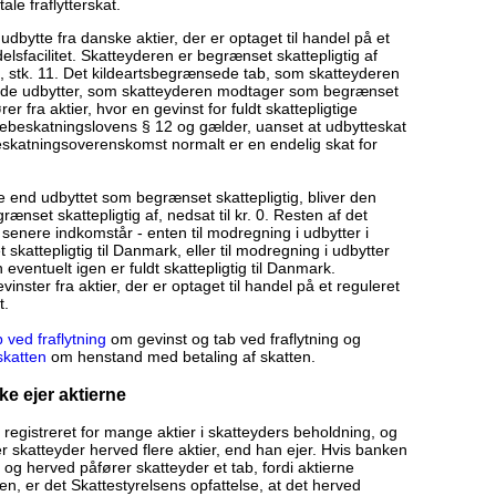
ale fraflytterskat.
dbytte fra danske aktier, der er optaget til handel på et
elsfacilitet. Skatteyderen er begrænset skattepligtig af
§ 2, stk. 11. Det kildeartsbegrænsede tab, som skatteyderen
i de udbytter, som skatteyderen modtager som begrænset
rer fra aktier, hvor en gevinst for fuldt skattepligtige
cebeskatningslovens § 12 og gælder, uanset at udbytteskat
eskatningsoverenskomst normalt er en endelig skat for
e end udbyttet som begrænset skattepligtig, bliver den
nset skattepligtig af, nedsat til kr. 0. Resten af det
senere indkomstår - enten til modregning i udbytter i
kattepligtig til Danmark, eller til modregning i udbytter
 eventuelt igen er fuldt skattepligtig til Danmark.
inster fra aktier, der er optaget til handel på et reguleret
t.
 ved fraflytning
om gevinst og tab ved fraflytning og
skatten
om henstand med betaling af skatten.
ke ejer aktierne
r registreret for mange aktier i skatteyders beholdning, og
r skatteyder herved flere aktier, end han ejer. Hvis banken
og herved påfører skatteyder et tab, fordi aktierne
n, er det Skattestyrelsens opfattelse, at det herved