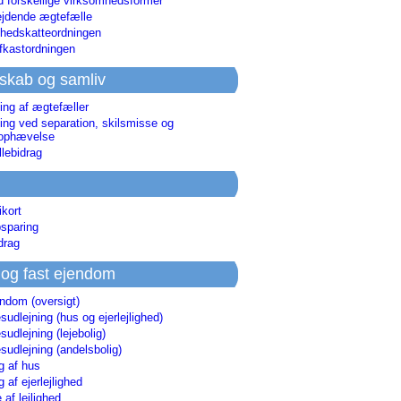
d forskellige virksomhedsformer
jdende ægtefælle
hedskatteordningen
afkastordningen
skab og samliv
ing af ægtefæller
ing ved separation, skilsmisse og
sophævelse
lebidrag
ikort
sparing
drag
 og fast ejendom
endom (oversigt)
udlejning (hus og ejerlejlighed)
udlejning (lejebolig)
udlejning (andelsbolig)
g af hus
g af ejerlejlighed
 af lejlighed