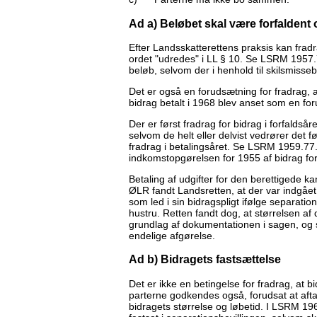
Ad a) Beløbet skal være forfaldent 
Efter Landsskatterettens praksis kan fradra
ordet "udredes" i LL § 10. Se LSRM 1957.72
beløb, selvom der i henhold til skilsmisseb
Det er også en forudsætning for fradrag, 
bidrag betalt i 1968 blev anset som en fo
Der er først fradrag for bidrag i forfaldsår
selvom de helt eller delvist vedrører det f
fradrag i betalingsåret. Se LSRM 1959.7
indkomstopgørelsen for 1955 af bidrag for 
Betaling af udgifter for den berettigede
ØLR fandt Landsretten, at der var indgået
som led i sin bidragspligt ifølge separation
hustru. Retten fandt dog, at størrelsen a
grundlag af dokumentationen i sagen, og s
endelige afgørelse.
Ad b) Bidragets fastsættelse
Det er ikke en betingelse for fradrag, at b
parterne godkendes også, forudsat at aftale
bidragets størrelse og løbetid. I LSRM 19