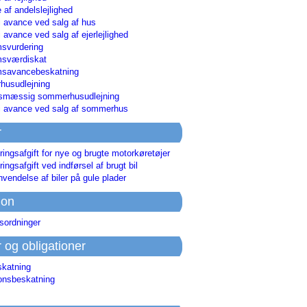
 af andelslejlighed
i avance ved salg af hus
i avance ved salg af ejerlejlighed
svurdering
msværdiskat
savancebeskatning
usudlejning
smæssig sommerhusudlejning
ri avance ved salg af sommerhus
r
ringsafgift for nye og brugte motorkøretøjer
ringsafgift ved indførsel af brugt bil
nvendelse af biler på gule plader
ion
sordninger
r og obligationer
skatning
ionsbeskatning