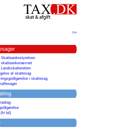
>>
tesager
l Skatteankestyrelsen
il skatteankenævnet
l Landsskatteretten
gelse af skattesag
ingsgodtgørelse i skattesag
raffesager
dring
fradrag
godtgørelse
(fri bil)
e