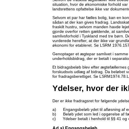
situation, hvor de økonomiske forhold va
landsrettens opfattelse ikke var dokumen
Selvom et par har fælles bolig, kan en konk
sådan at der kan gives fradrag. Landsskat
fraskilt hustru, selvom manden havde leje
gjorde overfor retten gældende, at samliv
samlivsforhold i Tyskland med tre børn. D
vurderede herefter, at der ikke var grundla
økonomi for etableret. Se LSRM 1976.15
Genoptager et ægtepar samlivet i samme år
underholdsbidrag, der er betalt i separa
Et bidragsbeløb blev efter ægtefællernes ge
forskudsvis udlæg af bidrag. Da beløbet va
for fradragsberettiget. Se LSRM1974.78.
Ydelser, hvor der ik
Der er ikke fradragsret for følgende ydelse
a) Engangsbeløb ydet til afløsning af en
b) Beløb ydet som led i opgørelse af fæ
c) Ydelser betalt i henhold til §§ 41 og 
Ad a) Engangsbeløb