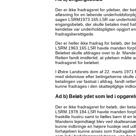
Der er ikke fradragsret for ydelser, der 
afløsning for en løbende underholdsforplig
sagen LSRM1973.165.LSR var underholdspl
engangsbeløb, der skulle betales med halv
kendelse var underholdspligten opgjort en
fradragsberettigede.
Der er heller ikke fradrag for beløb, der b
LSRM.1963.165.LSR havde manden forpligtet 
Beløbet skulle afdrages over to år. Manden
Retten fandt imidlertid, at ydelsen måtte a
fradragsret for beløbet.
I Østre Landsrets dom af 22. marts 1971 fa
med skilsmisse efter betingelserne skulle
betalingen var fastsat i afdrag, fandt ret
kunne fradrages i den skattepligtige indk
Ad b) Beløb ydet som led i opgørel
Der er ikke fradragsret for beløb, der betal
LSRM.1978.184.LSR havde manden forpligtet 
fraskilte hustru samt to fælles børn til en l
Mandens lejeindtægt blev ved skatteansæ
kunne indbringe en højere husleje ved udl
forhøjelsen kunne anses som fradragsberet
som led i bodelingsresolutionen, var der ik