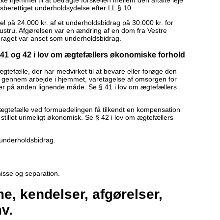
sberettiget underholdsydelse efter LL § 10.
 på 24.000 kr. af et underholdsbidrag på 30.000 kr. for
hustru. Afgørelsen var en ændring af en dom fra Vestre
draget var anset som underholdsbidrag.
§§ 41 og 42 i lov om ægtefællers økonomiske forhold
gtefælle, der har medvirket til at bevare eller forøge den
 gennem arbejde i hjemmet, varetagelse af omsorgen for
ller på anden lignende måde. Se § 41 i lov om ægtefællers
ægtefælle ved formuedelingen få tilkendt en kompensation
r stillet urimeligt økonomisk. Se § 42 i lov om ægtefællers
 underholdsbidrag.
isse og separation.
, kendelser, afgørelser,
v.