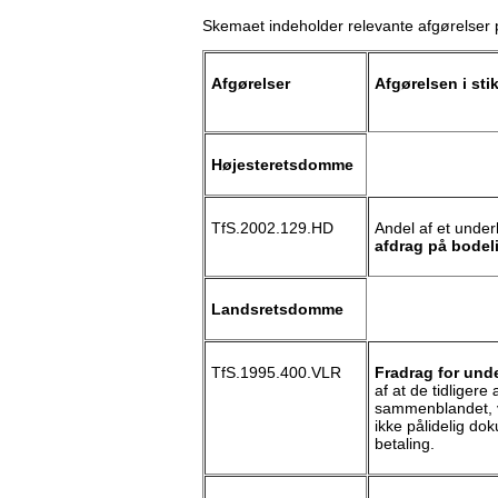
Skemaet indeholder relevante afgørelser
Afgørelser
Afgørelsen i sti
Højesteretsdomme
TfS.2002.129.HD
Andel af et under
afdrag på bode
Landsretsdomme
TfS.1995.400.VLR
Fradrag for und
af at de tidliger
sammenblandet, v
ikke pålidelig dok
betaling.