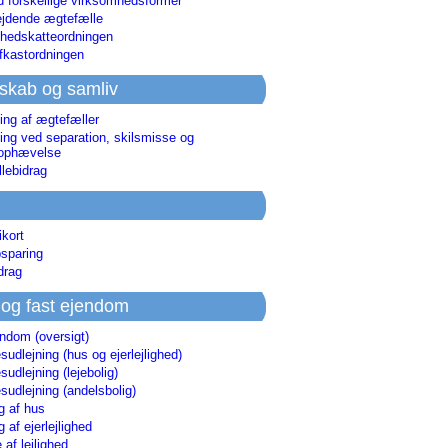
d forskellige virksomhedsformer
jdende ægtefælle
hedskatteordningen
afkastordningen
skab og samliv
ing af ægtefæller
ing ved separation, skilsmisse og
sophævelse
lebidrag
ikort
sparing
drag
 og fast ejendom
endom (oversigt)
udlejning (hus og ejerlejlighed)
udlejning (lejebolig)
udlejning (andelsbolig)
g af hus
g af ejerlejlighed
 af lejlighed