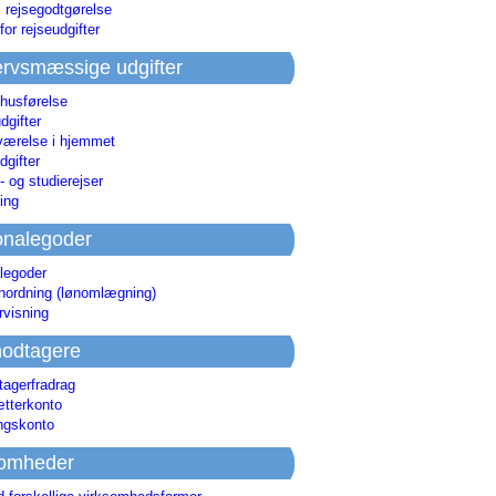
i rejsegodtgørelse
for rejseudgifter
rvsmæssige udgifter
 husførelse
dgifter
værelse i hjemmet
dgifter
 og studierejser
ing
onalegoder
legoder
ønordning (lønomlægning)
rvisning
odtagere
agerfradrag
tterkonto
ingskonto
somheder