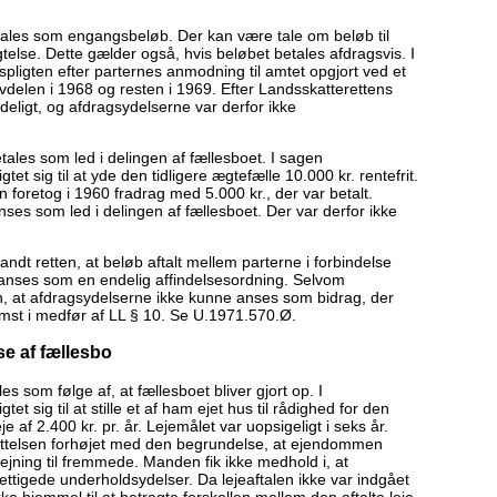
betales som engangsbeløb. Der kan være tale om beløb til
telse. Dette gælder også, hvis beløbet betales afdragsvis. I
igten efter parternes anmodning til amtet opgjort ved et
delen i 1968 og resten i 1969. Efter Landsskatterettens
deligt, og afdragsydelserne var derfor ikke
etales som led i delingen af fællesboet. I sagen
sig til at yde den tidligere ægtefælle 10.000 kr. rentefrit.
 foretog i 1960 fradrag med 5.000 kr., der var betalt.
nses som led i delingen af fællesboet. Der var derfor ikke
ndt retten, at beløb aftalt mellem parterne i forbindelse
 anses som en endelig affindelsesordning. Selvom
ten, at afdragsydelserne ikke kunne anses som bidrag, der
omst i medfør af LL § 10. Se U.1971.570.Ø.
se af fællesbo
es som følge af, at fællesboet bliver gjort op. I
sig til at stille et af ham ejet hus til rådighed for den
eje af 2.400 kr. pr. år. Lejemålet var uopsigeligt i seks år.
ttelsen forhøjet med den begrundelse, at ejendommen
ejning til fremmede. Manden fik ikke medhold i, at
tigede underholdsydelser. Da lejeaftalen ikke var indgået
ke hjemmel til at betragte forskellen mellem den aftalte leje