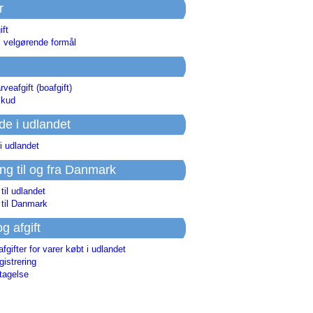
r
ift
l velgørende formål
rveafgift (boafgift)
skud
de i udlandet
i udlandet
ing til og fra Danmark
 til udlandet
 til Danmark
og afgift
afgifter for varer købt i udlandet
istrering
tagelse