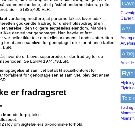
Gave
r så sammenblandede, at et påstået underholdsbidrag efter
teret. Se TfS1995,400 VLR.
Gaveafg
ret vurdering medføre, at parterne faktisk lever adskilt,
Gaver ti
teretten godkendte fradrag for underholdsbidrag til en
t et værelse i den tidligere ægtefælles ejendom. Manden
Arv
et ikke derved var genoptaget. Han havde et fast
er var heller ikke tale om fælles økonomi. Landsskatteretten
Arv og a
g for at anse samlivet for genoptaget eller for at anse fælles
Arvefor
7. LSR.
Arbej
, hvor de er blevet separerede, er der fradrag for de
tionsperioden. Se LSRM 1974.79.LSR.
Arbejde 
noptagelse af samlivet betalt til socialkontoret for
Flytn
r forfaldent før genoptagelsen af samlivet, blev det anset
LSR.
Flytning
Flytning
ke er fradragsret
Told 
r:
Told og 
Momsreg
 løbende forpligtelse.
Momsfri
llesboet.
42 i lov om ægtefællers økonomiske forhold.