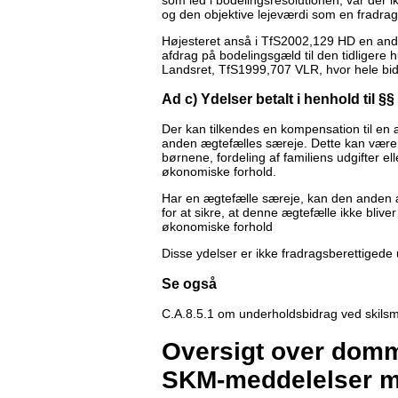
og den objektive lejeværdi som en fradrag
Højesteret anså i TfS2002,129 HD en andel
afdrag på bodelingsgæld til den tidligere 
Landsret, TfS1999,707 VLR, hvor hele bi
Ad c) Ydelser betalt i henhold til 
Der kan tilkendes en kompensation til en æ
anden ægtefælles særeje. Dette kan være
børnene, fordeling af familiens udgifter e
økonomiske forhold.
Har en ægtefælle særeje, kan den anden 
for at sikre, at denne ægtefælle ikke blive
økonomiske forhold
Disse ydelser er ikke fradragsberettigede
Se også
C.A.8.5.1 om underholdsbidrag ved skilsm
Oversigt over domme
SKM-meddelelser m