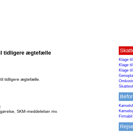
Skat
il tidligere ægtefælle
Klage ti
Klage t
Klage ti
Genopta
il tidligere ægtefælle.
Omkostn
Skattest
Befor
Kørsels
t
Kørsels
fgørelse, SKM-meddelelser mv.
Firmabil 
Rejs