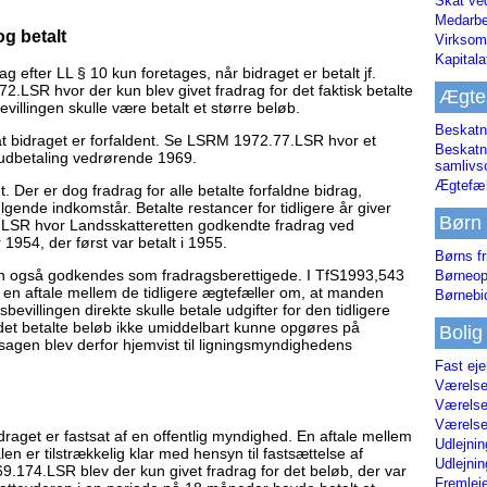
Skat ve
Medarbe
og betalt
Virksom
Kapital
g efter LL § 10 kun foretages, når bidraget er betalt jf.
.LSR hvor der kun blev givet fradrag for det faktisk betalte
Ægte
evillingen skulle være betalt et større beløb.
Beskatn
at bidraget er forfaldent. Se LSRM 1972.77.LSR hvor et
Beskatn
rudbetaling vedrørende 1969.
samliv
Ægtefæl
et. Der er dog fradrag for alle betalte forfaldne bidrag,
ølgende indkomstår. Betalte restancer for tidligere år giver
Børn
7.LSR hvor Landsskatteretten godkendte fradrag ved
1954, der først var betalt i 1955.
Børns fr
 kan også godkendes som fradragsberettigede. I TfS1993,543
Børneop
 en aftale mellem de tidligere ægtefæller om, at manden
Børnebi
sbevillingen direkte skulle betale udgifter for den tidligere
f det betalte beløb ikke umiddelbart kunne opgøres på
Bolig
agen blev derfor hjemvist til ligningsmyndighedens
Fast ej
Værelses
Værelses
Værelses
idraget er fastsat af en offentlig myndighed. En aftale mellem
Udlejnin
n er tilstrækkelig klar med hensyn til fastsættelse af
Udlejnin
69.174.LSR blev der kun givet fradrag for det beløb, der var
Fremleje