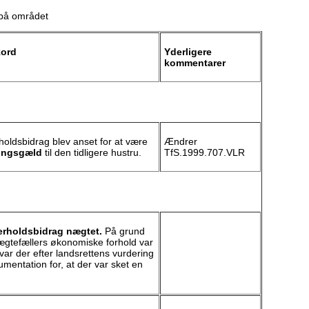
 på området
kord
Yderligere
kommentarer
holdsbidrag blev anset for at være
Ændrer
lingsgæld
til den tidligere hustru.
TfS.1999.707.VLR
erholdsbidrag nægtet.
På grund
e ægtefællers økonomiske forhold var
ar der efter landsrettens vurdering
umentation for, at der var sket en