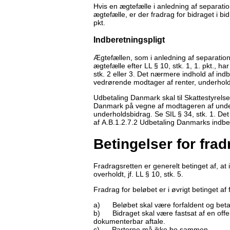
Hvis en ægtefælle i anledning af separatio
ægtefælle, er der fradrag for bidraget i bi
pkt.
Indberetningspligt
Ægtefællen, som i anledning af separation
ægtefælle efter LL § 10, stk. 1, 1. pkt., ha
stk. 2 eller 3. Det nærmere indhold af ind
vedrørende modtager af renter, underhol
Udbetaling Danmark skal til Skattestyrels
Danmark på vegne af modtageren af under
underholdsbidrag. Se SIL § 34, stk. 1. De
af A.B.1.2.7.2 Udbetaling Danmarks indbe
Betingelser for frad
Fradragsretten er generelt betinget af, at i
overholdt, jf. LL § 10, stk. 5.
Fradrag for beløbet er i øvrigt betinget af
a) Beløbet skal være forfaldent og betal
b) Bidraget skal være fastsat af en offen
dokumenterbar aftale.
c) Parterne må ikke bo sammen.