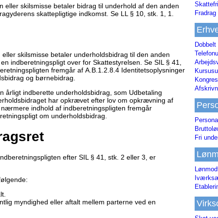
Skattefr
n eller skilsmisse betaler bidrag til underhold af den anden
Fradrag 
dragyderens skattepligtige indkomst. Se LL § 10, stk. 1, 1.
Erhve
Dobbelt
Telefonu
 eller skilsmisse betaler underholdsbidrag til den anden
r en indberetningspligt over for Skattestyrelsen. Se SIL § 41,
Arbejds
beretningspligten fremgår af A.B.1.2.8.4 Identitetsoplysninger
Kursusu
dsbidrag og børnebidrag.
Kongres-
Afskrivn
en årligt indberette underholdsbidrag, som Udbetaling
holdsbidraget har opkrævet efter lov om opkrævning af
Pers
t nærmere indhold af indberetningspligten fremgår
retningspligt om underholdsbidrag.
Persona
Bruttol
ragsret
Fri unde
Lønm
ndberetningspligten efter SIL § 41, stk. 2 eller 3, er
Lønmodt
Iværksæ
 følgende:
Etabler
t.
tlig myndighed eller aftalt mellem parterne ved en
Virk