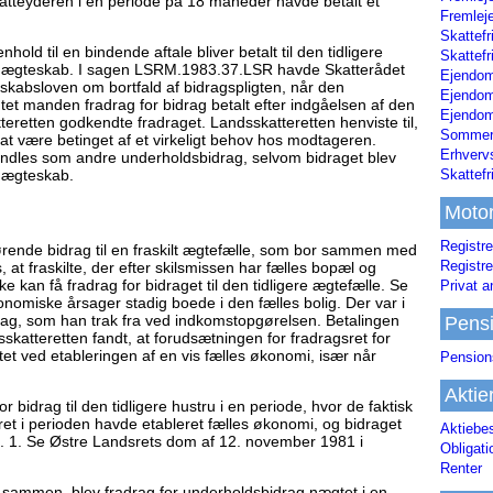
skatteyderen i en periode på 18 måneder havde betalt et
Fremleje
Skattefr
hold til en bindende aftale bliver betalt til den tidligere
Skattefr
t ægteskab. I sagen LSRM.1983.37.LSR havde Skatterådet
Ejendom
skabsloven om bortfald af bidragspligten, når den
Ejendo
tet manden fradrag for bidrag betalt efter indgåelsen af den
Ejendom
eretten godkendte fradraget. Landsskatteretten henviste til,
Sommerh
at være betinget af et virkeligt behov hos modtageren.
Erhverv
andles som andre underholdsbidrag, selvom bidraget blev
t ægteskab.
Skattef
Moto
Registre
ende bidrag til en fraskilt ægtefælle, som bor sammen med
Registre
, at fraskilte, der efter skilsmissen har fælles bopæl og
e kan få fradrag for bidraget til den tidligere ægtefælle. Se
Privat a
miske årsager stadig boede i den fælles bolig. Der var i
rag, som han trak fra ved indkomstopgørelsen. Betalingen
Pens
skatteretten fandt, at forudsætningen for fradragsret for
et ved etableringen af en vis fælles økonomi, især når
Pension
Aktie
bidrag til den tidligere hustru i en periode, hvor de faktisk
et i perioden havde etableret fælles økonomi, og bidraget
Aktiebe
k. 1. Se Østre Landsrets dom af 12. november 1981 i
Obligat
Renter
e sammen, blev fradrag for underholdsbidrag nægtet i en