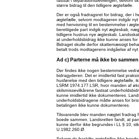
fastsat i separationsbevillingen, selvom 
større bidrag til den tidligere ægtefælle.
Der er også fradragsret for bidrag, der i hen
ægtefælle, selvom modtageren indgår ny
med henvisning til en bestemmelse i ægte
berettigede part indgik nyt ægteskab, næg
tidligere hustrus nye ægteskab. Landsskatt
at underholdsbidrag ikke kunne anses for 
Bidraget skulle derfor skattemæssigt beh
betalt trods modtagerens indgåelse af ny
Ad c) Parterne må ikke bo sammen
Der findes ikke nogen bestemmelse vedrør
bidragyderen. Det er imidlertid fast praksis
husførelse med den tidligere ægtefælle, ikk
LSRM 1974.177.LSR, hvor manden af økono
skilsmissevilkårene fastsat underholdsbid
kunne imidlertid ikke dokumenteres. Lands
underholdsbidragene måtte anses for brist
betalingen ikke kunne dokumenteres.
Tilsvarende blev manden nægtet fradrag for 
boede sammen. Landsretten fandt, at parr
kunne derfor ikke begrundes i LL § 10, st
U.1982.260.Ø.
Selvom de fraskilte ægtefæller ikke boed