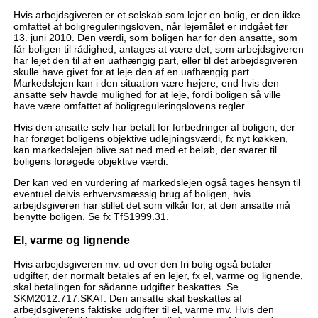
Hvis arbejdsgiveren er et selskab som lejer en bolig, er den ikke
omfattet af boligreguleringsloven, når lejemålet er indgået før
13. juni 2010. Den værdi, som boligen har for den ansatte, som
får boligen til rådighed, antages at være det, som arbejdsgiveren
har lejet den til af en uafhængig part, eller til det arbejdsgiveren
skulle have givet for at leje den af en uafhængig part.
Markedslejen kan i den situation være højere, end hvis den
ansatte selv havde mulighed for at leje, fordi boligen så ville
have være omfattet af boligreguleringslovens regler.
Hvis den ansatte selv har betalt for forbedringer af boligen, der
har forøget boligens objektive udlejningsværdi, fx nyt køkken,
kan markedslejen blive sat ned med et beløb, der svarer til
boligens forøgede objektive værdi.
Der kan ved en vurdering af markedslejen også tages hensyn til
eventuel delvis erhvervsmæssig brug af boligen, hvis
arbejdsgiveren har stillet det som vilkår for, at den ansatte må
benytte boligen. Se fx TfS1999.31.
El, varme og lignende
Hvis arbejdsgiveren mv. ud over den fri bolig også betaler
udgifter, der normalt betales af en lejer, fx el, varme og lignende,
skal betalingen for sådanne udgifter beskattes. Se
SKM2012.717.SKAT. Den ansatte skal beskattes af
arbejdsgiverens faktiske udgifter til el, varme mv. Hvis den