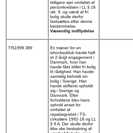
tidligere ejer omfattet af
personkredsen i LL § 16
stk. 9, og værdi af fri
bolig skulle derfor
fastsættes efter denne
bestemmelse.
Væsentlig indflydelse
TfS1999.389
En træner for en
ishockeyklub havde haft
et 2-årigt engagement i
Danmark, hvor han
havde fået stillet fri bolig
til rådighed. Han havde
samtidig beholdt sin
bolig i Sverige. Han
havde skiftevis opholdt
sig i Sverige og
Danmark. Efter
forholdene blev hans
ophold anset for
omfattet af
rejsebegrebet i TS-
cirkulære 1992-18 og LL
§ 9 A. Der skulle derfor
ikke ske beskatning af