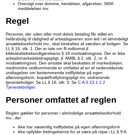
Oversigt over domme, kendelser, afgørelser, SKM-
meddelelser mv.
Regel
Personer, der uden eller mod delvis betaling får stillet en
helårsbolig til rådighed af arbejdsgiveren som led i et almindeligt
ansættelsesforhold mv., skal beskattes af værdien af boligen. Se
LL § 16, stk. 1. Der er tale om B-indkomst jf.
kildeskattebekendtgørelsens § 18 modsætningsvis. Der er ikke
arbejdsmarkedsbidragspligt, jf. AMBL § 2, stk. 2, nr. 6
modsætningsvis. Den ansatte skal beskattes af markedslejen,
medmindre vedkommende er omfattet af en af nedenstående
undtagelser om bestemmende indflydelse på egen
aflønningsform, bopæl/fraflytningspligt mv. vedrørende
tjenesteboliger. Se LL § 16, stk. 3. Se
C.A.5.13.1.1.2
Tjenesteboliger
.
Personer omfattet af reglen
Reglen gælder for personer i almindelige ansættelsesforhold
mv., der
ikke har væsentlig indflydelse på egen aflønningsform
ikke opfylder betingelserne for at være på rejse i LL § 9 A.