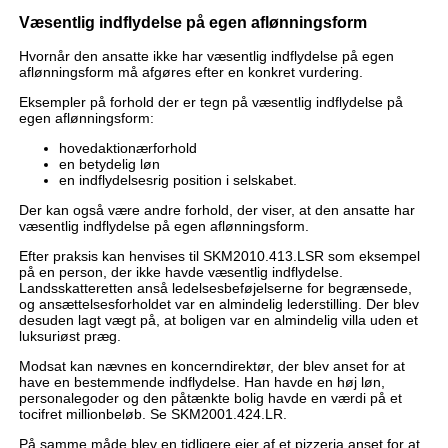
Væsentlig indflydelse på egen aflønningsform
Hvornår den ansatte ikke har væsentlig indflydelse på egen
aflønningsform må afgøres efter en konkret vurdering.
Eksempler på forhold der er tegn på væsentlig indflydelse på
egen aflønningsform:
hovedaktionærforhold
en betydelig løn
en indflydelsesrig position i selskabet.
Der kan også være andre forhold, der viser, at den ansatte har
væsentlig indflydelse på egen aflønningsform.
Efter praksis kan henvises til SKM2010.413.LSR som eksempel
på en person, der ikke havde væsentlig indflydelse.
Landsskatteretten anså ledelsesbeføjelserne for begrænsede,
og ansættelsesforholdet var en almindelig lederstilling. Der blev
desuden lagt vægt på, at boligen var en almindelig villa uden et
luksuriøst præg.
Modsat kan nævnes en koncerndirektør, der blev anset for at
have en bestemmende indflydelse. Han havde en høj løn,
personalegoder og den påtænkte bolig havde en værdi på et
tocifret millionbeløb. Se SKM2001.424.LR.
På samme måde blev en tidligere ejer af et pizzeria anset for at