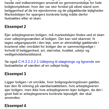
havde ved indberetningen anvendt en gennemsnitsleje for hele
boligkomplekset, hvor der var stor forskel på såvel stand som
beliggenhed af de tre ejendomme og de pågældende lejligheder.
Markedslejen for spørgers konkrete bolig måtte derfor
fastsættes efter et skøn.
Eksempel 2
Ejer arbejdsgiveren boligen, må markedslejen findes ved et skøn
over udlejningsværdien af boligen. Der kan ved skønnet, fx
tages udgangspunkt i den leje, som er almindeligt gældende i
kvarteret eller området for boliger der er sammenlignelige i
forhold til beliggenhed, art, størrelse, kvalitet, udstyr og
vedligeholdelsestilstand.
Se også
C.H.3.2.2.2.1 Udlejning til slægtninge og lignende
om
fastsættelse af værdien af en udlejet bolig.
Eksempel 3
Ligger boligen i et område, hvor boligreguleringsloven gælder,
kan den få virkning på værdiansættelsen, hvis arbejdsgiveren
ejer boligen, men ikke hvis arbejdsgiveren lejer boligen, da det i
givet fald er arbejdsgiverens konkrete lejeudgift, der skal
anvendes.
Eksempel 4