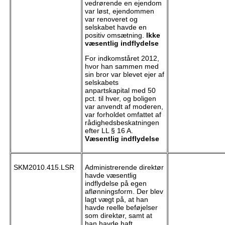
vedrørende en ejendom
var løst, ejendommen
var renoveret og
selskabet havde en
positiv omsætning.
Ikke
væsentlig indflydelse
For indkomståret 2012,
hvor han sammen med
sin bror var blevet ejer af
selskabets
anpartskapital med 50
pct. til hver, og boligen
var anvendt af moderen,
var forholdet omfattet af
rådighedsbeskatningen
efter LL § 16 A.
Væsentlig indflydelse
SKM2010.415.LSR
Administrerende direktør
havde væsentlig
indflydelse på egen
aflønningsform. Der blev
lagt vægt på, at han
havde reelle beføjelser
som direktør, samt at
han havde haft