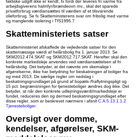
faktiske udgift ikke er kendt, fx fordi der leveres fri varme fra
arbejdsgiverens halmfyr/brændeovn mv., skal det sparede
privatforbrug værdiansættes til værdien af et tilsvarende
olieforbrug. Se fx Skatteministerens svar om fribolig med varme
og manglende isolering i TfS1995.7.
Skatteministeriets satser
Skatteministeriet afskaffede de vejledende satser for den
skattemæssige værdi af helårsbolig fra 1. januar 2013. Se
SKM2012.474.SKAT og SKM2012.717.SKAT. Herefter skal den
konkrete markedsleje anvendes ved værdiansættelsen af fri
helårsbolig. Det betyder, at det nævnte om skemaleje i
afgørelserne, ikke har betydning for beskatningen af boliger fra
og med 2013. De særlige regler om nedslag i
beskatningsgrundlaget på grund af bopæls-/fraflytningspligt og
15 pct. begrænsningen for tjenesteboliger ændres dog ikke. Det
betyder, at når den konkrete udlejningsværdi/markedsleje er
fundet, reduceres den og dermed beskatningsgrundlaget efter
disse regler, som er beskrevet nærmere i afsnit
C.A.5.13.1.1.2
Tjenesteboliger
.
Oversigt over domme,
kendelser, afgørelser, SKM-