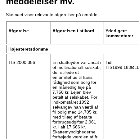
meddelelser mv.
Skemaet viser relevante afgørelser på området
Afgørelse
Afgørelsen i stikord
Yderligere
kommentarer
Højesteretsdomme
TfS 2000.386
En skatteyder var ansat i
Tidl.
et multinationalt selskab,
TfS1999.183ØL
der stillede et
enfamiliehus til hans
rådighed som bolig for
en månedlig leje på
7.750 kr. Lejen blev
betalt af selskabet. For
indkomståret 1992
selvangav han værdi af
fri bolig med 14.705 kr.
med tillæg af betalte
forbrugsudgifter 2.961
kr. i alt 17.666 kr.
Skattemyndighederne
forhøjede værdien af fri