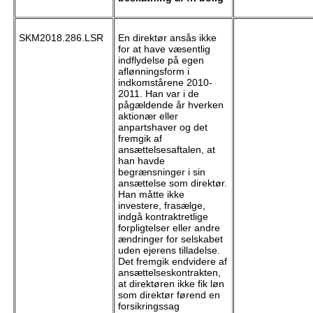
SKM2018.286.LSR
En direktør ansås ikke
for at have væsentlig
indflydelse på egen
aflønningsform i
indkomstårene 2010-
2011. Han var i de
pågældende år hverken
aktionær eller
anpartshaver og det
fremgik af
ansættelsesaftalen, at
han havde
begrænsninger i sin
ansættelse som direktør.
Han måtte ikke
investere, frasælge,
indgå kontraktretlige
forpligtelser eller andre
ændringer for selskabet
uden ejerens tilladelse.
Det fremgik endvidere af
ansættelseskontrakten,
at direktøren ikke fik løn
som direktør førend en
forsikringssag