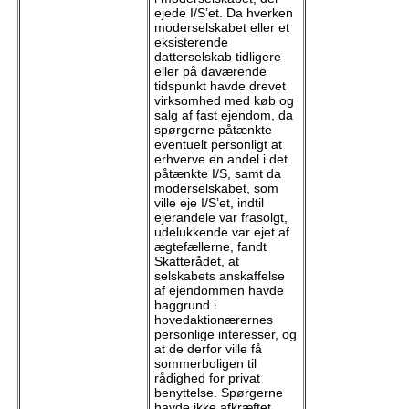
ejede I/S’et. Da hverken
moderselskabet eller et
eksisterende
datterselskab tidligere
eller på daværende
tidspunkt havde drevet
virksomhed med køb og
salg af fast ejendom, da
spørgerne påtænkte
eventuelt personligt at
erhverve en andel i det
påtænkte I/S, samt da
moderselskabet, som
ville eje I/S’et, indtil
ejerandele var frasolgt,
udelukkende var ejet af
ægtefællerne, fandt
Skatterådet, at
selskabets anskaffelse
af ejendommen havde
baggrund i
hovedaktionærernes
personlige interesser, og
at de derfor ville få
sommerboligen til
rådighed for privat
benyttelse. Spørgerne
havde ikke afkræftet