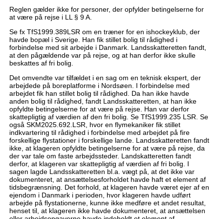
Reglen gælder ikke for personer, der opfylder betingelserne for
at være på rejse i LL § 9 A.
Se fx TfS1999.389LSR om en træner for en ishockeyklub, der
havde bopæl i Sverige. Han fik stillet bolig til rådighed i
forbindelse med sit arbejde i Danmark. Landsskatteretten fandt,
at den pågældende var på rejse, og at han derfor ikke skulle
beskattes af fri bolig.
Det omvendte var tilfældet i en sag om en teknisk ekspert, der
arbejdede på boreplatforme i Nordsøen. I forbindelse med
arbejdet fik han stillet bolig til rådighed. Da han ikke havde
anden bolig til rådighed, fandt Landsskatteretten, at han ikke
opfyldte betingelserne for at være på rejse. Han var derfor
skattepligtig af værdien af den fri bolig. Se TfS1999.235 LSR. Se
også SKM2025.692.LSR, hvor en flymekaniker fik stillet
indkvartering til rådighed i forbindelse med arbejdet på fire
forskellige flystationer i forskellige lande. Landsskatteretten fandt
ikke, at klageren opfyldte betingelserne for at være på rejse, da
der var tale om faste arbejdssteder. Landskatteretten fandt
derfor, at klageren var skattepligtig af værdien af fri bolig. I
sagen lagde Landsskatteretten bl.a. vægt på, at det ikke var
dokumenteret, at ansættelsesforholdet havde haft et element af
tidsbegrænsning. Det forhold, at klageren havde været ejer af en
ejendom i Danmark i perioden, hvor klageren havde udført
arbejde på flystationerne, kunne ikke medføre et andet resultat,
henset til, at klageren ikke havde dokumenteret, at ansættelsen
eller arbejdsopgaverne havde indeholdt et element af