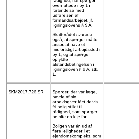
rådighed, når spørger
overnattede i by 1 i
forbindelse med
udførelsen af
formandsarbejdet, jf.
ligningslovens § 9 A.
Skatterådet svarede
også, at spørger måtte
anses at have et
midlertidigt arbejdssted i
by 1, og at spørger
opfyldte
afstandsbetingelsen i
ligningsloven § 9 A, stk.
1.
SKM2017.726.SR
Spørger, der var læge,
havde af sin
arbejdsgiver fået delvis
fri bolig stillet til
rådighed, som spørger
betalte en leje for.
Boligen var én ud af
flere lejligheder i et
ejendomskompleks, som