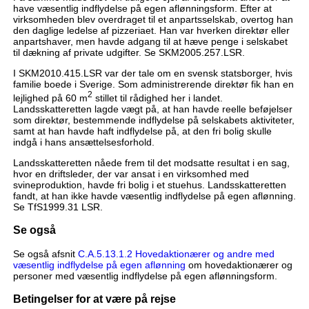
have væsentlig indflydelse på egen aflønningsform. Efter at
virksomheden blev overdraget til et anpartsselskab, overtog han
den daglige ledelse af pizzeriaet. Han var hverken direktør eller
anpartshaver, men havde adgang til at hæve penge i selskabet
til dækning af private udgifter. Se SKM2005.257.LSR.
I SKM2010.415.LSR var der tale om en svensk statsborger, hvis
familie boede i Sverige. Som administrerende direktør fik han en
2
lejlighed på 60 m
stillet til rådighed her i landet.
Landsskatteretten lagde vægt på, at han havde reelle beføjelser
som direktør, bestemmende indflydelse på selskabets aktiviteter,
samt at han havde haft indflydelse på, at den fri bolig skulle
indgå i hans ansættelsesforhold.
Landsskatteretten nåede frem til det modsatte resultat i en sag,
hvor en driftsleder, der var ansat i en virksomhed med
svineproduktion, havde fri bolig i et stuehus. Landsskatteretten
fandt, at han ikke havde væsentlig indflydelse på egen aflønning.
Se TfS1999.31 LSR.
Se også
Se også afsnit
C.A.5.13.1.2 Hovedaktionærer og andre med
væsentlig indflydelse på egen aflønning
om hovedaktionærer og
personer med væsentlig indflydelse på egen aflønningsform.
Betingelser for at være på rejse