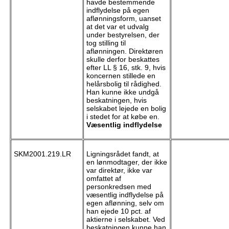
havde bestemmende
indflydelse på egen
aflønningsform, uanset
at det var et udvalg
under bestyrelsen, der
tog stilling til
aflønningen. Direktøren
skulle derfor beskattes
efter LL § 16, stk. 9, hvis
koncernen stillede en
helårsbolig til rådighed.
Han kunne ikke undgå
beskatningen, hvis
selskabet lejede en bolig
i stedet for at købe en.
Væsentlig indflydelse
SKM2001.219.LR
Ligningsrådet fandt, at
en lønmodtager, der ikke
var direktør, ikke var
omfattet af
personkredsen med
væsentlig indflydelse på
egen aflønning, selv om
han ejede 10 pct. af
aktierne i selskabet. Ved
beskatningen kunne han