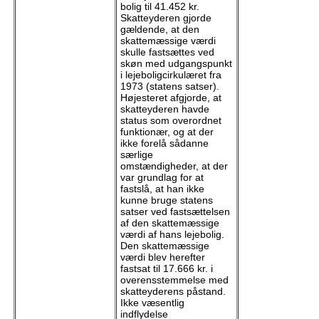
bolig til 41.452 kr.
Skatteyderen gjorde
gældende, at den
skattemæssige værdi
skulle fastsættes ved
skøn med udgangspunkt
i lejeboligcirkulæret fra
1973 (statens satser).
Højesteret afgjorde, at
skatteyderen havde
status som overordnet
funktionær, og at der
ikke forelå sådanne
særlige
omstændigheder, at der
var grundlag for at
fastslå, at han ikke
kunne bruge statens
satser ved fastsættelsen
af den skattemæssige
værdi af hans lejebolig.
Den skattemæssige
værdi blev herefter
fastsat til 17.666 kr. i
overensstemmelse med
skatteyderens påstand.
Ikke væsentlig
indflydelse