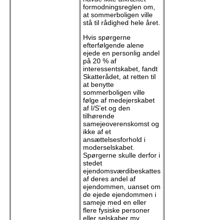
formodningsreglen om,
at sommerboligen ville
stå til rådighed hele året.
Hvis spørgerne
efterfølgende alene
ejede en personlig andel
på 20 % af
interessentskabet, fandt
Skatterådet, at retten til
at benytte
sommerboligen ville
følge af medejerskabet
af I/S’et og den
tilhørende
samejeoverenskomst og
ikke af et
ansættelsesforhold i
moderselskabet.
Spørgerne skulle derfor i
stedet
ejendomsværdibeskattes
af deres andel af
ejendommen, uanset om
de ejede ejendommen i
sameje med en eller
flere fysiske personer
eller selskaber mv.