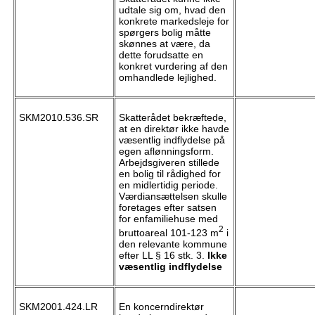
udtale sig om, hvad den
konkrete markedsleje for
spørgers bolig måtte
skønnes at være, da
dette forudsatte en
konkret vurdering af den
omhandlede lejlighed.
SKM2010.536.SR
Skatterådet bekræftede,
at en direktør ikke havde
væsentlig indflydelse på
egen aflønningsform.
Arbejdsgiveren stillede
en bolig til rådighed for
en midlertidig periode.
Værdiansættelsen skulle
foretages efter satsen
for enfamiliehuse med
2
bruttoareal 101-123 m
i
den relevante kommune
efter LL § 16 stk. 3.
Ikke
væsentlig indflydelse
SKM2001.424.LR
En koncerndirektør