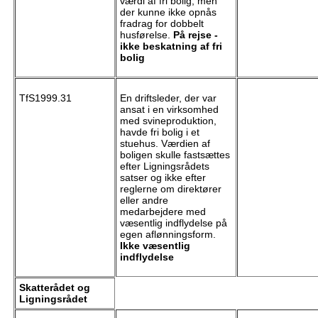
værdi af fri bolig, men
der kunne ikke opnås
fradrag for dobbelt
husførelse.
På rejse -
ikke beskatning af fri
bolig
TfS1999.31
En driftsleder, der var
ansat i en virksomhed
med svineproduktion,
havde fri bolig i et
stuehus. Værdien af
boligen skulle fastsættes
efter Ligningsrådets
satser og ikke efter
reglerne om direktører
eller andre
medarbejdere med
væsentlig indflydelse på
egen aflønningsform.
Ikke væsentlig
indflydelse
Skatterådet og
Ligningsrådet