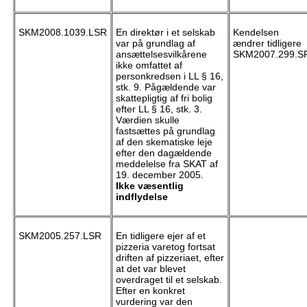
SKM2008.1039.LSR
En direktør i et selskab
Kendelsen
var på grundlag af
ændrer tidligere
ansættelsesvilkårene
SKM2007.299.S
ikke omfattet af
personkredsen i LL § 16,
stk. 9. Pågældende var
skattepligtig af fri bolig
efter LL § 16, stk. 3.
Værdien skulle
fastsættes på grundlag
af den skematiske leje
efter den dagældende
meddelelse fra SKAT af
19. december 2005.
Ikke væsentlig
indflydelse
SKM2005.257.LSR
En tidligere ejer af et
pizzeria varetog fortsat
driften af pizzeriaet, efter
at det var blevet
overdraget til et selskab.
Efter en konkret
vurdering var den