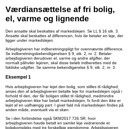
Værdiansættelse af fri bolig,
el, varme og lignende
Den ansatte skal beskattes af markedslejen. Se LL § 16 stk. 3.
Ansatte skal beskattes af differencen, hvis de betaler en leje, der
ligger under markedslejen.
Arbejdsgiveren har indberetningspligt for ovennævnte difference.
Se indberetningsbekendtgørelsen § 9, stk. 2, nr. 2. Betaler
arbejdsgiveren derudover el, varme og andre afgifter, der
normalt påhviler lejeren, skal disse beløb indberettes med de
faktiske udgifter. Se samme bekendtgørelse § 9, stk. 2, nr. 3.
Eksempel 1
Hvis arbejdsgiveren har lejet den bolig, som stilles til rådighed,
anses den af arbejdsgiveren betalte leje for markedslejen også i
forhold til den, der får boligen stillet til rådighed, medmindre
arbejdsgiveren ikke har betalt markedslejen, fx fordi den ikke er
lejet af en uafhængig part. I givet fald må markedslejen findes på
anden måde, eventuelt via et skøn.
Se i den forbindelse også SKM2017.726.SR, hvor
arbejdsgiveren havde betalt en samlet leje vedrørende et
boligkompleks med tre forskellige ejendomme. Arbejdsgiveren