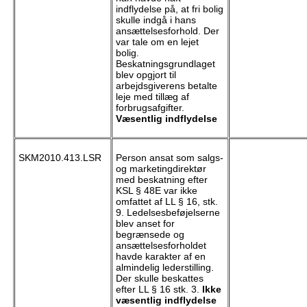
indflydelse på, at fri bolig
skulle indgå i hans
ansættelsesforhold. Der
var tale om en lejet
bolig.
Beskatningsgrundlaget
blev opgjort til
arbejdsgiverens betalte
leje med tillæg af
forbrugsafgifter.
Væsentlig indflydelse
SKM2010.413.LSR
Person ansat som salgs-
og marketingdirektør
med beskatning efter
KSL § 48E var ikke
omfattet af LL § 16, stk.
9. Ledelsesbeføjelserne
blev anset for
begrænsede og
ansættelsesforholdet
havde karakter af en
almindelig lederstilling.
Der skulle beskattes
efter LL § 16 stk. 3.
Ikke
væsentlig indflydelse