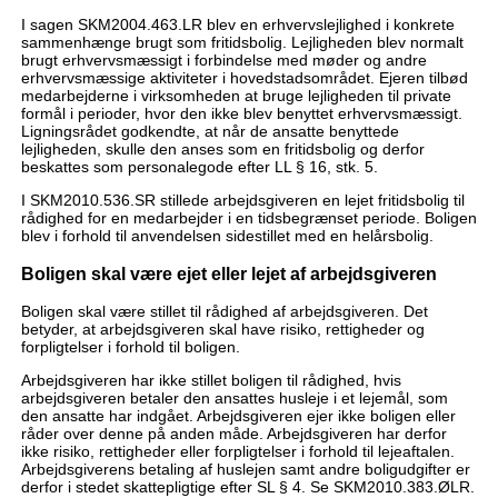
I sagen SKM2004.463.LR blev en erhvervslejlighed i konkrete
sammenhænge brugt som fritidsbolig. Lejligheden blev normalt
brugt erhvervsmæssigt i forbindelse med møder og andre
erhvervsmæssige aktiviteter i hovedstadsområdet. Ejeren tilbød
medarbejderne i virksomheden at bruge lejligheden til private
formål i perioder, hvor den ikke blev benyttet erhvervsmæssigt.
Ligningsrådet godkendte, at når de ansatte benyttede
lejligheden, skulle den anses som en fritidsbolig og derfor
beskattes som personalegode efter LL § 16, stk. 5.
I SKM2010.536.SR stillede arbejdsgiveren en lejet fritidsbolig til
rådighed for en medarbejder i en tidsbegrænset periode. Boligen
blev i forhold til anvendelsen sidestillet med en helårsbolig.
Boligen skal være ejet eller lejet af arbejdsgiveren
Boligen skal være stillet til rådighed af arbejdsgiveren. Det
betyder, at arbejdsgiveren skal have risiko, rettigheder og
forpligtelser i forhold til boligen.
Arbejdsgiveren har ikke stillet boligen til rådighed, hvis
arbejdsgiveren betaler den ansattes husleje i et lejemål, som
den ansatte har indgået. Arbejdsgiveren ejer ikke boligen eller
råder over denne på anden måde. Arbejdsgiveren har derfor
ikke risiko, rettigheder eller forpligtelser i forhold til lejeaftalen.
Arbejdsgiverens betaling af huslejen samt andre boligudgifter er
derfor i stedet skattepligtige efter SL § 4. Se SKM2010.383.ØLR.