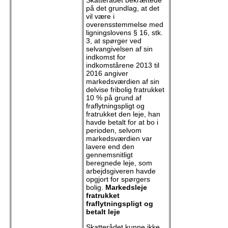
Skatterådet bekræftede
på det grundlag, at det
vil være i
overensstemmelse med
ligningslovens § 16, stk.
3, at spørger ved
selvangivelsen af sin
indkomst for
indkomstårene 2013 til
2016 angiver
markedsværdien af sin
delvise fribolig fratrukket
10 % på grund af
fraflytningspligt og
fratrukket den leje, han
havde betalt for at bo i
perioden, selvom
markedsværdien var
lavere end den
gennemsnitligt
beregnede leje, som
arbejdsgiveren havde
opgjort for spørgers
bolig.
Markedsleje
fratrukket
fraflytningspligt og
betalt leje
Skatterådet kunne ikke