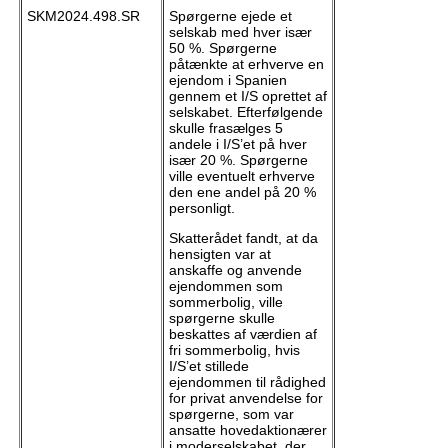
SKM2024.498.SR
Spørgerne ejede et
selskab med hver især
50 %. Spørgerne
påtænkte at erhverve en
ejendom i Spanien
gennem et I/S oprettet af
selskabet. Efterfølgende
skulle frasælges 5
andele i I/S’et på hver
især 20 %. Spørgerne
ville eventuelt erhverve
den ene andel på 20 %
personligt.
Skatterådet fandt, at da
hensigten var at
anskaffe og anvende
ejendommen som
sommerbolig, ville
spørgerne skulle
beskattes af værdien af
fri sommerbolig, hvis
I/S’et stillede
ejendommen til rådighed
for privat anvendelse for
spørgerne, som var
ansatte hovedaktionærer
i moderselskabet, der