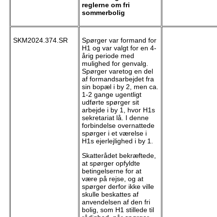
reglerne om fri
sommerbolig
SKM2024.374.SR
Spørger var formand for
H1 og var valgt for en 4-
årig periode med
mulighed for genvalg.
Spørger varetog en del
af formandsarbejdet fra
sin bopæl i by 2, men ca.
1-2 gange ugentligt
udførte spørger sit
arbejde i by 1, hvor H1s
sekretariat lå. I denne
forbindelse overnattede
spørger i et værelse i
H1s ejerlejlighed i by 1.
Skatterådet bekræftede,
at spørger opfyldte
betingelserne for at
være på rejse, og at
spørger derfor ikke ville
skulle beskattes af
anvendelsen af den fri
bolig, som H1 stillede til