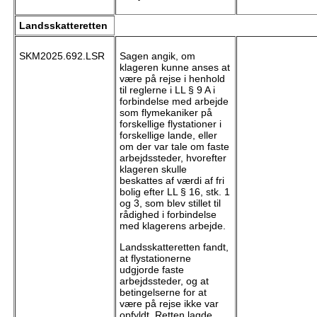
Landsskatteretten
SKM2025.692.LSR
Sagen angik, om
klageren kunne anses at
være på rejse i henhold
til reglerne i LL § 9 A i
forbindelse med arbejde
som flymekaniker på
forskellige flystationer i
forskellige lande, eller
om der var tale om faste
arbejdssteder, hvorefter
klageren skulle
beskattes af værdi af fri
bolig efter LL § 16, stk. 1
og 3, som blev stillet til
rådighed i forbindelse
med klagerens arbejde.
Landsskatteretten fandt,
at flystationerne
udgjorde faste
arbejdssteder, og at
betingelserne for at
være på rejse ikke var
opfyldt. Retten lagde