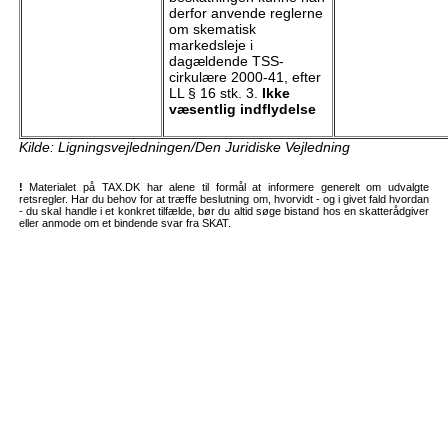
derfor anvende reglerne
om skematisk
markedsleje i
dagældende TSS-
cirkulære 2000-41, efter
LL § 16 stk. 3.
Ikke
væsentlig indflydelse
Kilde: Ligningsvejledningen/Den Juridiske Vejledning
!
Materialet på TAX.DK har alene til formål at informere generelt om udvalgte
retsregler. Har du behov for at træffe beslutning om, hvorvidt - og i givet fald hvordan
- du skal handle i et konkret tilfælde, bør du altid søge bistand hos en skatterådgiver
eller anmode om et bindende svar fra SKAT.