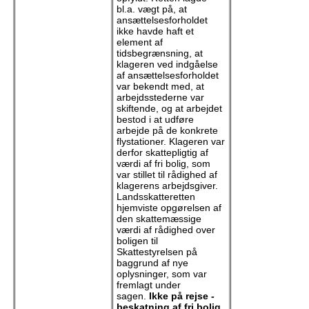
bl.a. vægt på, at
ansættelsesforholdet
ikke havde haft et
element af
tidsbegrænsning, at
klageren ved indgåelse
af ansættelsesforholdet
var bekendt med, at
arbejdsstederne var
skiftende, og at arbejdet
bestod i at udføre
arbejde på de konkrete
flystationer. Klageren var
derfor skattepligtig af
værdi af fri bolig, som
var stillet til rådighed af
klagerens arbejdsgiver.
Landsskatteretten
hjemviste opgørelsen af
den skattemæssige
værdi af rådighed over
boligen til
Skattestyrelsen på
baggrund af nye
oplysninger, som var
fremlagt under
sagen.
Ikke på rejse -
beskatning af fri bolig