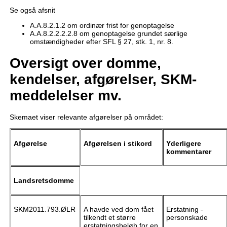
Se også afsnit
A.A.8.2.1.2 om ordinær frist for genoptagelse
A.A.8.2.2.2.2.8 om genoptagelse grundet særlige
omstændigheder efter SFL § 27, stk. 1, nr. 8.
Oversigt over domme,
kendelser, afgørelser, SKM-
meddelelser mv.
Skemaet viser relevante afgørelser på området:
Afgørelse
Afgørelsen i stikord
Yderligere
kommentarer
Landsretsdomme
SKM2011.793.ØLR
A havde ved dom fået
Erstatning -
tilkendt et større
personskade
erstatningsbeløb for en