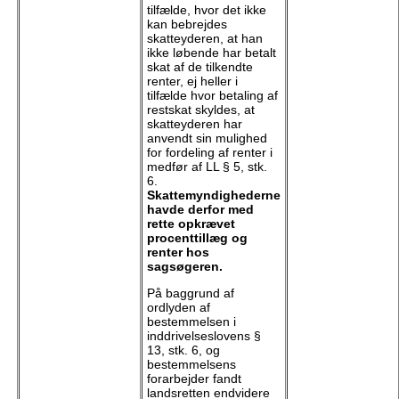
tilfælde, hvor det ikke
kan bebrejdes
skatteyderen, at han
ikke løbende har betalt
skat af de tilkendte
renter, ej heller i
tilfælde hvor betaling af
restskat skyldes, at
skatteyderen har
anvendt sin mulighed
for fordeling af renter i
medfør af LL § 5, stk.
6.
Skattemyndighederne
havde derfor med
rette opkrævet
procenttillæg og
renter hos
sagsøgeren.
På baggrund af
ordlyden af
bestemmelsen i
inddrivelseslovens §
13, stk. 6, og
bestemmelsens
forarbejder fandt
landsretten endvidere