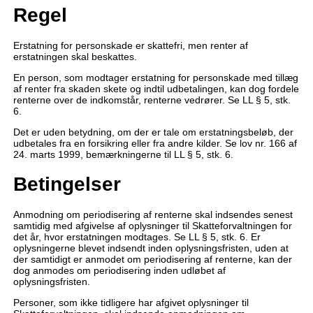
Regel
Erstatning for personskade er skattefri, men renter af
erstatningen skal beskattes.
En person, som modtager erstatning for personskade med tillæg
af renter fra skaden skete og indtil udbetalingen, kan dog fordele
renterne over de indkomstår, renterne vedrører. Se LL § 5, stk.
6.
Det er uden betydning, om der er tale om erstatningsbeløb, der
udbetales fra en forsikring eller fra andre kilder. Se lov nr. 166 af
24. marts 1999, bemærkningerne til LL § 5, stk. 6.
Betingelser
Anmodning om periodisering af renterne skal indsendes senest
samtidig med afgivelse af oplysninger til Skatteforvaltningen for
det år, hvor erstatningen modtages. Se LL § 5, stk. 6. Er
oplysningerne blevet indsendt inden oplysningsfristen, uden at
der samtidigt er anmodet om periodisering af renterne, kan der
dog anmodes om periodisering inden udløbet af
oplysningsfristen.
Personer, som ikke tidligere har afgivet oplysninger til