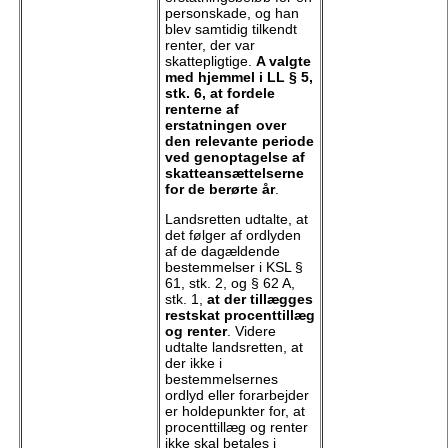
personskade, og han
blev samtidig tilkendt
renter, der var
skattepligtige.
A valgte
med hjemmel i LL § 5,
stk. 6, at fordele
renterne af
erstatningen over
den relevante periode
ved genoptagelse af
skatteansættelserne
for de berørte år
.
Landsretten udtalte, at
det følger af ordlyden
af de dagældende
bestemmelser i KSL §
61, stk. 2, og § 62 A,
stk. 1,
at der tillægges
restskat procenttillæg
og renter
. Videre
udtalte landsretten, at
der ikke i
bestemmelsernes
ordlyd eller forarbejder
er holdepunkter for, at
procenttillæg og renter
ikke skal betales i