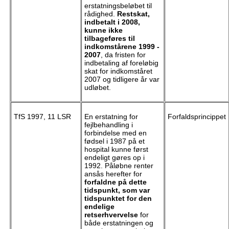
erstatningsbeløbet til
rådighed.
Restskat,
indbetalt i 2008,
kunne ikke
tilbageføres til
indkomstårene 1999 -
2007
, da fristen for
indbetaling af foreløbig
skat for indkomståret
2007 og tidligere år var
udløbet.
TfS 1997, 11 LSR
En erstatning for
Forfaldsprincippet
fejlbehandling i
forbindelse med en
fødsel i 1987 på et
hospital kunne først
endeligt gøres op i
1992. Påløbne renter
ansås herefter for
forfaldne på dette
tidspunkt, som var
tidspunktet for den
endelige
retserhvervelse
for
både erstatningen og