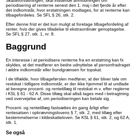
Skatteforvaltningen, skal indsende anmodningen om
periodisering af renterne senest den 1. maj i det fjerde år efter
det indkomstår, hvor erstatningen modtages, for at renterne kan
tilbagefordeles. Se SFL § 26, stk. 2.
Efter denne frist er det kun muligt at foretage tilbagefordeling af
renter, hvis der gives tilladelse til ekstraordinær genoptagelse.
Se SFL § 27, stk. 1, nr. 8.
Baggrund
En interesse i at periodisere renterne fra en erstatning kan fx
skyldes, at det medfører en bedre udnyttelse af personfradraget
i ældre indkomstår eller bundgrænsen for topskat.
I de tilfælde, hvor tilbageførslen medfører, at der bliver tale om
restskat i tidligere indkomstår, er der ikke hjemmel til at undlade
at beregne procent- og rentetillæg til restskat m.v. efter reglerne
i KSL § 61 - 62 A. Disse tillæg skal altså tages med i betragtning
ved overvejelse af, om periodiseringen kan betale sig.
Procent- og rentetillæg fastsættes én gang årligt efter
rentesatsen i opkrævningslovens § 7, stk. 2, med tillæg efter
bestemmelserne i kildeskatteloven. Se KSL § 61, stk. 2, og 62 A,
stk. 1.
Se også