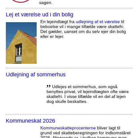
sagen.
Lej et værelse ud i din bolig
En lejeindtægt fra
udlejning af et værelse
til
beboelse vil i mange tilfælde være skattefri.
Det gælder, uanset om du selv ejer din bolig
eller er lejer.
Udlejning af sommerhus
,,
Udlejes et sommerhus, som også
benyttes privat, vil lejeindtægten ofte være
skattefri. I visse tilfælde vil en del af lejen
dog skulle beskattes.
Kommuneskat 2026
Kommuneskatte­procenterne
bliver lagt til
grund ved skatteberegningen for indkomståret
2026. Afgørende er, i hvilken kommune man