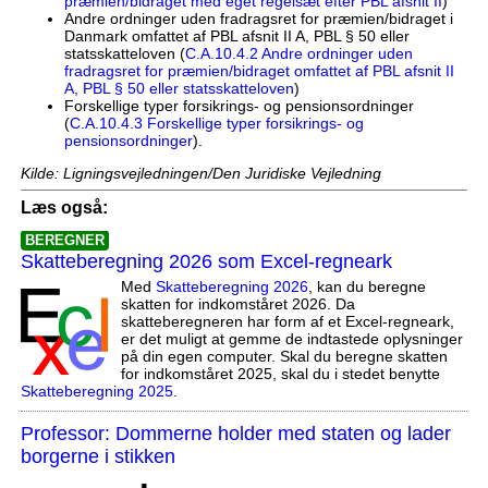
præmien/bidraget med eget regelsæt efter PBL afsnit II
)
Andre ordninger uden fradragsret for præmien/bidraget i
Danmark omfattet af PBL afsnit II A, PBL § 50 eller
statsskatteloven (
C.A.10.4.2 Andre ordninger uden
fradragsret for præmien/bidraget omfattet af PBL afsnit II
A, PBL § 50 eller statsskatteloven
)
Forskellige typer forsikrings- og pensionsordninger
(
C.A.10.4.3 Forskellige typer forsikrings- og
pensionsordninger
).
Kilde: Ligningsvejledningen/Den Juridiske Vejledning
Læs også:
BEREGNER
Skatteberegning 2026 som Excel-regneark
Med
Skatteberegning 2026
, kan du beregne
skatten for indkomståret 2026. Da
skatteberegneren har form af et Excel-regneark,
er det muligt at gemme de indtastede oplysninger
på din egen computer. Skal du beregne skatten
for indkomståret 2025, skal du i stedet benytte
Skatteberegning 2025
.
Professor: Dommerne holder med staten og lader
borgerne i stikken