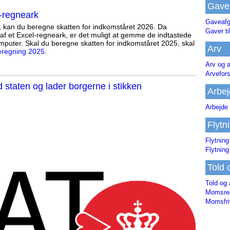
Gave
-regneark
Gaveafg
, kan du beregne skatten for indkomståret 2026. Da
Gaver ti
af et Excel-regneark, er det muligt at gemme de indtastede
mputer. Skal du beregne skatten for indkomståret 2025, skal
Arv
eregning 2025
.
Arv og a
Arvefor
staten og lader borgerne i stikken
Arbej
Arbejde 
Flytn
Flytning
Flytning
Told 
Told og 
Momsreg
Momsfri