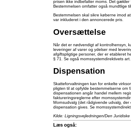
prisen ikke indbefatter moms. Det gælder fo
Bestemmelsen omfatter også mundtlige tilb
Bestemmelsen skal sikre køberne imod a
var inkluderet i den annoncerede pris.
Oversættelse
Når det er nødvendigt af kontrolhensyn, k
leveringer af varer og ydelser med leverin
afgiftspligtige personer, der er etableret
§ 71. Se også momssystemdirektivets art.
Dispensation
Skatteforvaltningen kan for enkelte virks
pligten til at opfylde bestemmelserne om
dispensationen angår handel mellem regi
faktureringsreglerne efter momssystemdire
Momsudvalg (det rådgivende udvalg, der e
dispensation gives. Se momssystemdirektiv
Kilde: Ligningsvejledningen/Den Juridiske
Læs også: