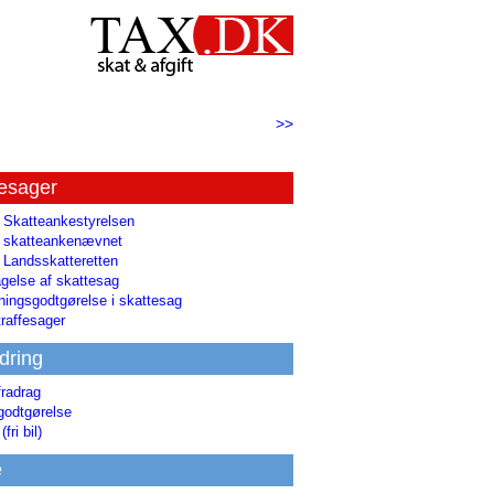
>>
tesager
l Skatteankestyrelsen
il skatteankenævnet
l Landsskatteretten
gelse af skattesag
ingsgodtgørelse i skattesag
raffesager
dring
fradrag
godtgørelse
(fri bil)
e