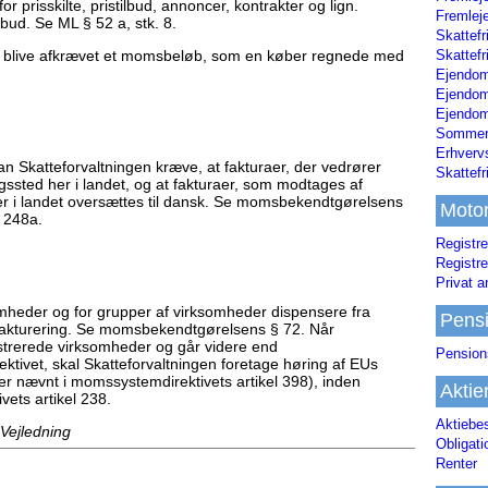
r prisskilte, pristilbud, annoncer, kontrakter og lign.
Fremleje
ud. Se ML § 52 a, stk. 8.
Skattefr
Skattefr
t blive afkrævet et momsbeløb, som en køber regnede med
Ejendom
Ejendo
Ejendom
Sommerh
Erhverv
an Skatteforvaltningen kræve, at fakturaer, der vedrører
Skattef
gssted her i landet, og at fakturaer, som modtages af
 her i landet oversættes til dansk. Se momsbekendtgørelsens
Moto
 248a.
Registre
Registre
Privat a
omheder og for grupper af virksomheder dispensere fra
Pens
 fakturering. Se momsbekendtgørelsens § 72. Når
strerede virksomheder og går videre end
Pension
ktivet, skal Skatteforvaltningen foretage høring af EUs
r nævnt i momssystemdirektivets artikel 398), inden
Aktie
ets artikel 238.
Aktiebe
 Vejledning
Obligat
Renter