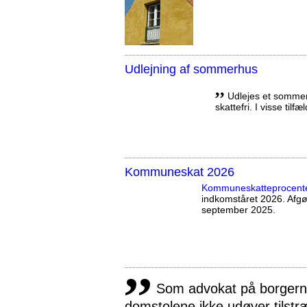
Udlejning af sommerhus
,,
Udlejes et sommerh
skattefri. I visse tilf
Kommuneskat 2026
Kommuneskatte­procent
indkomståret 2026. Afg
september 2025.
,,
Som advokat på borgernes
domstolene ikke udøver tilstr