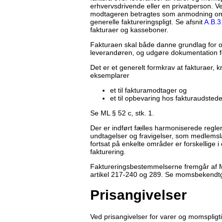
erhvervsdrivende eller en privatperson. V
modtageren betragtes som anmodning om be
generelle faktureringspligt. Se afsnit
A.B.3
fakturaer og kasseboner.
Fakturaen skal både danne grundlag for o
leverandøren, og udgøre dokumentation f
Det er et generelt formkrav at fakturaer, k
eksemplarer
et til fakturamodtager og
et til opbevaring hos fakturaudstede
Se ML § 52 c, stk. 1.
Der er indført fælles harmoniserede regle
undtagelser og fravigelser, som medlemsl
fortsat på enkelte områder er forskellige i
fakturering.
Faktureringsbestemmelserne fremgår af 
artikel 217-240 og 289. Se momsbekendt
Prisangivelser
Ved prisangivelser for varer og momspligti