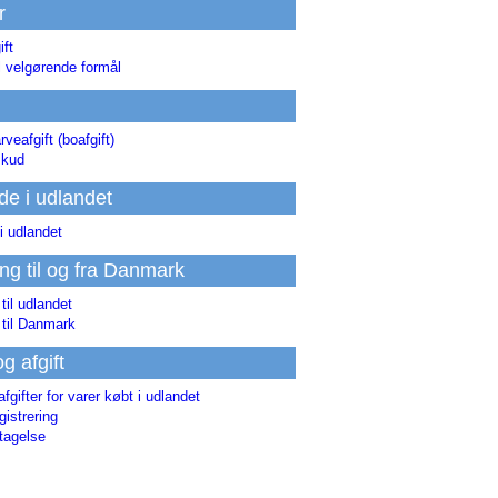
r
ift
l velgørende formål
rveafgift (boafgift)
skud
de i udlandet
i udlandet
ing til og fra Danmark
 til udlandet
 til Danmark
og afgift
afgifter for varer købt i udlandet
istrering
tagelse