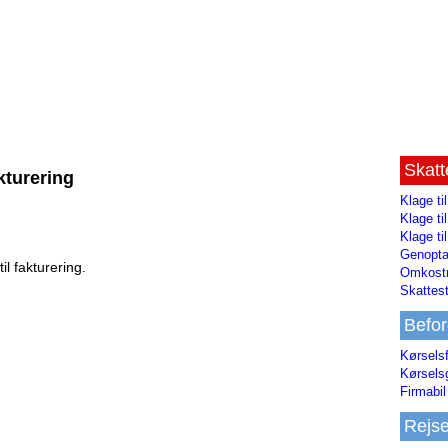
Skat
akturering
Klage ti
Klage t
Klage ti
Genopta
il fakturering.
Omkostn
Skattest
Befor
Kørsels
Kørsels
Firmabil 
Rejs