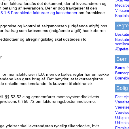
Skat ve
ed en faktura forstås det dokument, der af leverandøren og
Medarbe
taling af leverancen. Der er dog fravigelser til den
Virksom
.3.1.6 Forenklede fakturaer og kasseboner
om forenklede
Kapital
Ægte
pgørelse og kontrol af salgsmomsen (udgående afgift) hos
or fradrag som købsmoms (indgående afgift) hos køberen.
Beskatn
reditnotaer og afregningsbilag skal udstedes i to
Beskatn
samliv
Ægtefæl
r.
Børn
Børns fr
Børneop
r for momsfakturaer i EU, men de fælles regler har en række
Børnebi
andene kan gøre brug af. Det betyder, at fakturareglerne
 de enkelte medlemslande, fx kravene til elektronisk
Bolig
ML §§ 52-52 c og gennemfører momssystemdirektivets
Fast ej
gørelsens §§ 58-72 om faktureringsbestemmelserne.
Værelses
Værelses
Værelses
Udlejnin
Udlejnin
ge ydelser skal leverandøren tydeligt tilkendegive, hvis
Fremleje