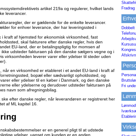
Skattefr
Fradrag 
ystemdirektivets artikel 219a og regulerer, hvilket lands
kke leverancer.
Erhve
akturaregler, der er gældende for de enkelte leverancer.
lder for enhver leverance, der har leveringssted i
Dobbelt
Telefonu
 i kraft af hjemsted for økonomisk virksomhed, fast
Arbejds
holdssted, skal fakturere efter danske regler, hvis den
Kursusu
et andet EU-land, der er betalingspligtig for momsen af
Kongres-
 ikke udsteder fakturaen på den danske sælgers vegne og i
Afskrivn
s virksomheden leverer varer eller ydelser til steder uden
er).
Pers
når en virksomhed er etableret i et andet EU-land i kraft af
Persona
orretningssted, bopæl eller sædvanligt opholdssted, og
varer eller ydelser til en køber i Danmark, og den danske
Bruttol
arerne eller ydelserne og derudover udsteder fakturaen på
Fri unde
es navn som afregningsbilag.
Lønm
å ske efter danske regler, når leverandøren er registreret her
tet af ML kapitel 16.
Lønmodt
Iværksæ
ring
Etabler
Virk
nskabsbestemmelser er en generel pligt til at udstede
pligtige ydelser, uanset om kunden er en anden