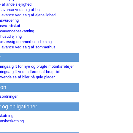
 af andelslejlighed
i avance ved salg af hus
i avance ved salg af ejerlejlighed
svurdering
msværdiskat
savancebeskatning
usudlejning
smæssig sommerhusudlejning
ri avance ved salg af sommerhus
r
ringsafgift for nye og brugte motorkøretøjer
ringsafgift ved indførsel af brugt bil
nvendelse af biler på gule plader
ion
sordninger
r og obligationer
skatning
ionsbeskatning