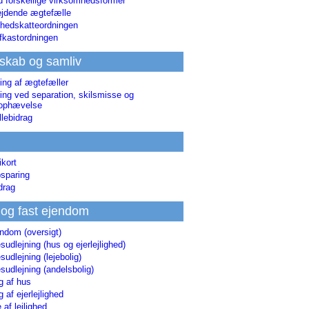
d forskellige virksomhedsformer
jdende ægtefælle
hedskatteordningen
afkastordningen
skab og samliv
ing af ægtefæller
ing ved separation, skilsmisse og
sophævelse
lebidrag
ikort
sparing
drag
 og fast ejendom
endom (oversigt)
udlejning (hus og ejerlejlighed)
udlejning (lejebolig)
udlejning (andelsbolig)
g af hus
g af ejerlejlighed
 af lejlighed