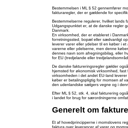
Bestemmelsen i ML § 52 gennemfører momss
fakturaregler, der er gældende for specifi
Bestemmelserne regulerer, hvilket lands f
Udgangspunktet er, at de danske regler gæ
Danmark.
En virksomhed, der er etableret i Danmark
forretningssted, bopæl eller sædvanligt op
leverer varer eller ydelser til en køber i 
varerne eller ydelserne, men denne køber
dennes navn som afregningsbilag, eller hvi
for EU (tredjelande eller tredjelandsområd
De danske faktureringsregler gælder også, 
hjemsted for økonomisk virksomhed, fast f
virksomheden i det andet EU-land leverer 
køber er betalingspligtig for momsen af v
den udenlandske sælgers vegne og i denn
Efter ML § 52, stk. 4, skal fakturering ogs
i landet for brug for særordningerne omfat
Generelt om fakture
Et af hovedprincipperne i momslovens reg
faktura over leverancer af varer og moms