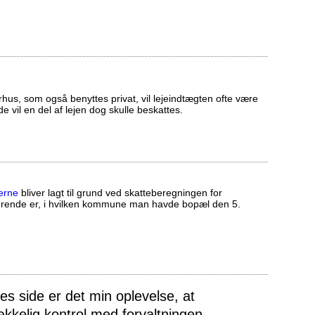
us, som også benyttes privat, vil lejeindtægten ofte være
ælde vil en del af lejen dog skulle beskattes.
erne
bliver lagt til grund ved skatteberegningen for
ørende er, i hvilken kommune man havde bopæl den 5.
 side er det min oplevelse, at
ækkelig kontrol med forvaltningen