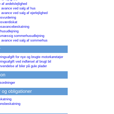
 af andelslejlighed
i avance ved salg af hus
i avance ved salg af ejerlejlighed
svurdering
msværdiskat
savancebeskatning
usudlejning
smæssig sommerhusudlejning
ri avance ved salg af sommerhus
r
ringsafgift for nye og brugte motorkøretøjer
ringsafgift ved indførsel af brugt bil
nvendelse af biler på gule plader
ion
sordninger
r og obligationer
skatning
ionsbeskatning