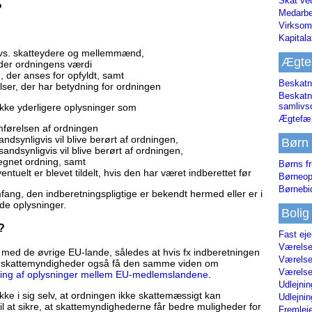
Skat ve
?
Medarbe
Virksom
Kapital
, dvs. skatteydere og mellemmænd,
Ægte
der ordningens værdi
n, der anses for opfyldt, samt
Beskatn
ser, der har betydning for ordningen
Beskatn
samliv
kke yderligere oplysninger som
Ægtefæl
emførelsen af ordningen
ndsynligvis vil blive berørt af ordningen,
Børn
andsynligvis vil blive berørt af ordningen,
egnet ordning, samt
Børns fr
uelt er blevet tildelt, hvis den har været indberettet før
Børneop
Børnebi
fang, den indberetningspligtige er bekendt hermed eller er i
de oplysninger.
Bolig
?
Fast ej
Værelses
t med de øvrige EU-lande, således at hvis fx indberetningen
Værelses
ke skattemyndigheder også få den samme viden om
Værelses
ling af oplysninger mellem EU-medlemslandene
.
Udlejnin
kke i sig selv, at ordningen ikke skattemæssigt kan
Udlejnin
il at sikre, at skattemyndighederne får bedre muligheder for
Fremleje