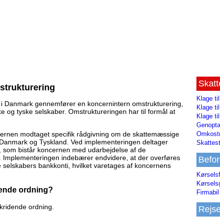
Skat
strukturering
Klage ti
i Danmark gennemfører en koncernintern omstrukturering,
Klage t
 og tyske selskaber. Omstruktureringen har til formål at
Klage ti
Genopta
Omkostn
cernen modtaget specifik rådgivning om de skattemæssige
e Danmark og Tyskland. Ved implementeringen deltager
Skattest
, som bistår koncernen med udarbejdelse af de
v. Implementeringen indebærer endvidere, at der overføres
Befor
selskabers bankkonti, hvilket varetages af koncernens
Kørsels
Kørsels
dende ordning?
Firmabil 
kridende ordning.
Rejs