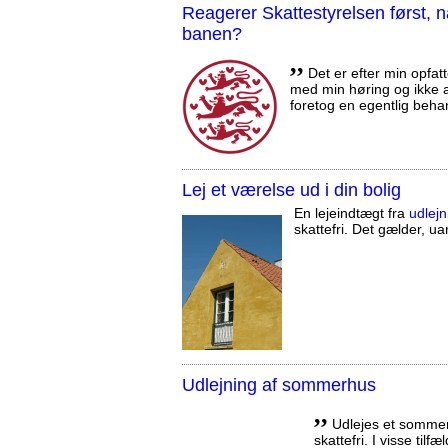
Reagerer Skattestyrelsen først
banen?
,,
Det er efter min opfatt
med min høring og ikke a
foretog en egentlig beha
Lej et værelse ud i din bolig
En lejeindtægt fra
udlejn
skattefri. Det gælder, uan
Udlejning af sommerhus
,,
Udlejes et sommerh
skattefri. I visse tilf