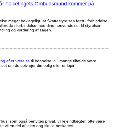
, når Folketingets Ombudsmand kommer på
else meget beklageligt, at Skattestyrelsen først i forbindelse
llerede i forbindelse med dine henvendelser til styrelsen
ndling og vurdering af sagen.
ing af et værelse
til beboelse vil i mange tilfælde være
set om du selv ejer din bolig eller er lejer.
us, som også benyttes privat, vil lejeindtægten ofte være
ælde vil en del af lejen dog skulle beskattes.