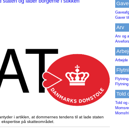
staten og lader borgerne i stikken
Gave
Gaveafg
Gaver ti
Arv
Arv og a
Arvefor
Arbej
Arbejde 
Flytn
Flytning
Flytning
Told 
Told og 
Momsreg
Momsfri
tyder i artiklen, at dommernes tendens til at lade staten
ekspertise på skatteområdet.