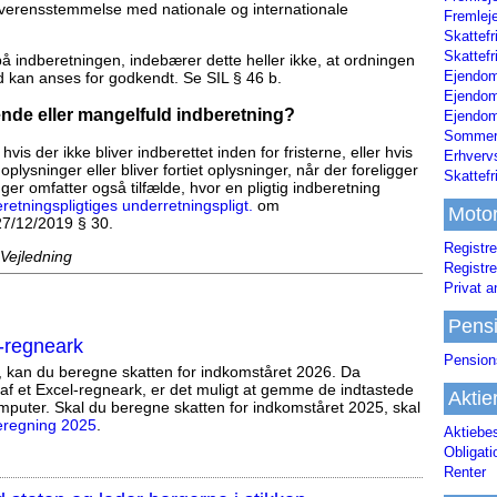
 overensstemmelse med nationale og internationale
Fremleje
Skattefr
Skattefr
 indberetningen, indebærer dette heller ikke, at ordningen
Ejendom
kan anses for godkendt. Se SIL § 46 b.
Ejendo
de eller mangelfuld indberetning?
Ejendom
Sommerh
s der ikke bliver indberettet inden for fristerne, eller hvis
Erhverv
 oplysninger eller bliver fortiet oplysninger, når der foreligger
Skattef
nger omfatter også tilfælde, hvor en pligtig indberetning
retningspligtiges underretningspligt.
om
Moto
27/12/2019 § 30.
Registre
 Vejledning
Registre
Privat a
Pens
-regneark
Pension
, kan du beregne skatten for indkomståret 2026. Da
af et Excel-regneark, er det muligt at gemme de indtastede
Aktie
mputer. Skal du beregne skatten for indkomståret 2025, skal
eregning 2025
.
Aktiebe
Obligat
Renter