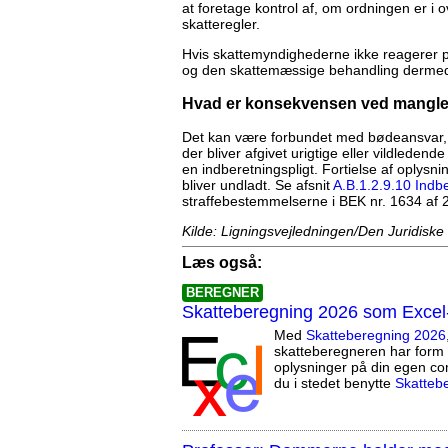
at foretage kontrol af, om ordningen er i
skatteregler.
Hvis skattemyndighederne ikke reagerer på
og den skattemæssige behandling dermed 
Hvad er konsekvensen ved manglen
Det kan være forbundet med bødeansvar, hvi
der bliver afgivet urigtige eller vildledende
en indberetningspligt. Fortielse af oplysni
bliver undladt. Se afsnit
A.B.1.2.9.10 Indbe
straffebestemmelserne i BEK nr. 1634 af 
Kilde: Ligningsvejledningen/Den Juridiske
Læs også:
BEREGNER
Skatteberegning 2026 som Excel
Med
Skatteberegning 2026
skatteberegneren har form 
oplysninger på din egen co
du i stedet benytte
Skatteb