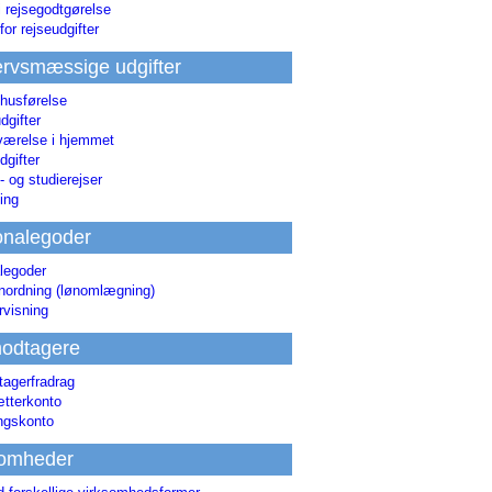
i rejsegodtgørelse
for rejseudgifter
rvsmæssige udgifter
 husførelse
dgifter
værelse i hjemmet
dgifter
 og studierejser
ing
onalegoder
legoder
ønordning (lønomlægning)
rvisning
odtagere
agerfradrag
tterkonto
ingskonto
somheder