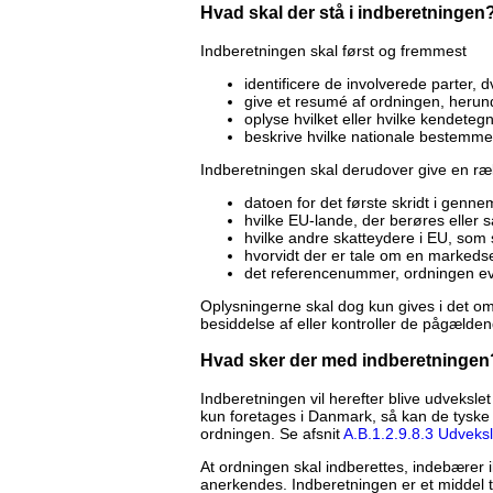
Hvad skal der stå i indberetningen
Indberetningen skal først og fremmest
identificere de involverede parter
give et resumé af ordningen, herun
oplyse hvilket eller hvilke kendeteg
beskrive hvilke nationale bestemmel
Indberetningen skal derudover give en ræ
datoen for det første skridt i genn
hvilke EU-lande, der berøres eller sa
hvilke andre skatteydere i EU, som s
hvorvidt der er tale om en markeds
det referencenummer, ordningen event
Oplysningerne skal dog kun gives i det om
besiddelse af eller kontroller de pågælden
Hvad sker der med indberetningen
Indberetningen vil herefter blive udveksle
kun foretages i Danmark, så kan de tys
ordningen. Se afsnit
A.B.1.2.9.8.3 Udveks
At ordningen skal indberettes, indebærer i
anerkendes. Indberetningen er et middel t