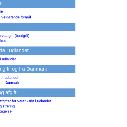
r
ift
l velgørende formål
rveafgift (boafgift)
skud
de i udlandet
i udlandet
ing til og fra Danmark
 til udlandet
 til Danmark
og afgift
afgifter for varer købt i udlandet
istrering
tagelse