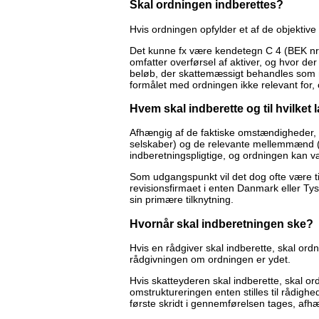
Skal ordningen indberettes?
Hvis ordningen opfylder et af de objektive
Det kunne fx være kendetegn C 4 (BEK nr.
omfatter overførsel af aktiver, og hvor der
beløb, der skattemæssigt behandles som mo
formålet med ordningen ikke relevant for,
Hvem skal indberette og til hvilket 
Afhængig af de faktiske omstændigheder, 
selskaber) og de relevante mellemmænd (r
indberetningspligtige, og ordningen kan v
Som udgangspunkt vil det dog ofte være til
revisionsfirmaet i enten Danmark eller Tys
sin primære tilknytning.
Hvornår skal indberetningen ske?
Hvis en rådgiver skal indberette, skal or
rådgivningen om ordningen er ydet.
Hvis skatteyderen skal indberette, skal o
omstruktureringen enten stilles til rådighe
første skridt i gennemførelsen tages, afhæn