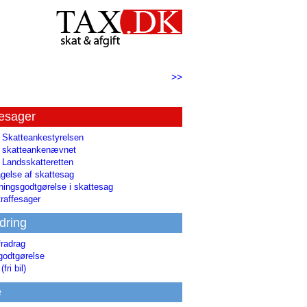
>>
tesager
l Skatteankestyrelsen
il skatteankenævnet
l Landsskatteretten
gelse af skattesag
ingsgodtgørelse i skattesag
raffesager
dring
fradrag
godtgørelse
(fri bil)
e