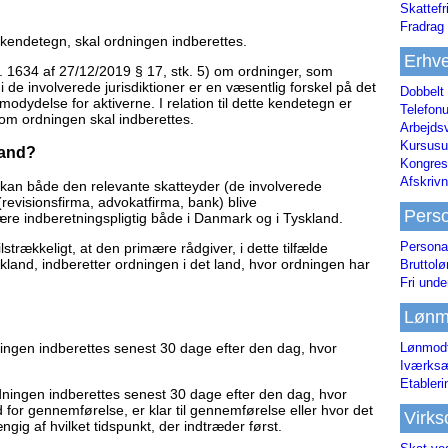
Skattefr
Fradrag 
 kendetegn, skal ordningen indberettes.
Erhve
 1634 af 27/12/2019 § 17, stk. 5) om ordninger, som
 i de involverede jurisdiktioner er en væsentlig forskel på det
Dobbelt
dydelse for aktiverne. I relation til dette kendetegn er
Telefonu
 om ordningen skal indberettes.
Arbejds
Kursusu
land?
Kongres-
Afskrivn
kan både den relevante skatteyder (de involverede
evisionsfirma, advokatfirma, bank) blive
Pers
ære indberetningspligtig både i Danmark og i Tyskland.
Persona
strækkeligt, at den primære rådgiver, i dette tilfælde
kland, indberetter ordningen i det land, hvor ordningen har
Bruttol
Fri unde
Lønm
Lønmodt
dningen indberettes senest 30 dage efter den dag, hvor
Iværksæ
Etabler
rdningen indberettes senest 30 dage efter den dag, hvor
d for gennemførelse, er klar til gennemførelse eller hvor det
Virk
gig af hvilket tidspunkt, der indtræder først.