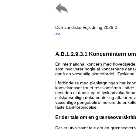
Den Juridiske Vejledning 2026-2
<<
A.B.1.2.9.3.1 Koncernintern om
En international koncern med hovedsæde 
som involverer nogle af koncernens danske
opnå en væsentlig skattefordel i Tyskland.
I forbindelse med planlægningen har kon
konsekvenser fra et revisionsfirma i båd
desuden et dansk og et tysk advokatfirma
selskabsretlige dokumenter og aftaler m.
væsentlige pengebeløb mellem de enkelte 
faste bankforbindelse.
Er der tale om en grænseoverskri
Der er utvivlsomt tale om en grænseovers