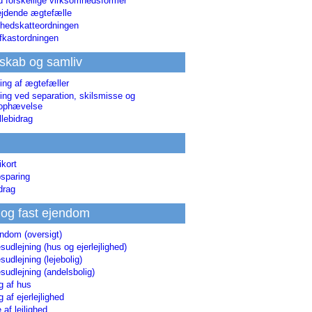
d forskellige virksomhedsformer
jdende ægtefælle
hedskatteordningen
afkastordningen
skab og samliv
ing af ægtefæller
ing ved separation, skilsmisse og
sophævelse
lebidrag
ikort
sparing
drag
 og fast ejendom
endom (oversigt)
udlejning (hus og ejerlejlighed)
udlejning (lejebolig)
udlejning (andelsbolig)
g af hus
g af ejerlejlighed
 af lejlighed