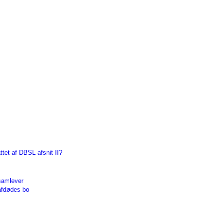
tet af DBSL afsnit II?
samlever
afdødes bo