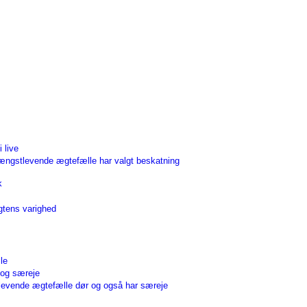
 live
længstlevende ægtefælle har valgt beskatning
k
gtens varighed
le
 og særeje
tlevende ægtefælle dør og også har særeje