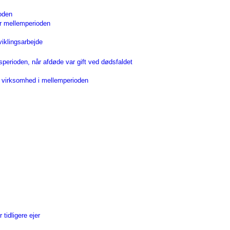
ioden
or mellemperioden
viklingsarbejde
perioden, når afdøde var gift ved dødsfaldet
s virksomhed i mellemperioden
tidligere ejer