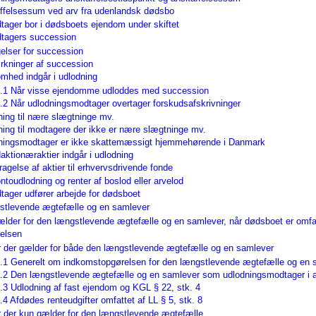
ffelsessum ved arv fra udenlandsk dødsbo
ager bor i dødsboets ejendom under skiftet
dtagers succession
gelser for succession
irkninger af succession
omhed indgår i udlodning
3.1 Når visse ejendomme udloddes med succession
.2 Når udlodningsmodtager overtager forskudsafskrivninger
ning til nære slægtninge mv.
ning til modtagere der ikke er nære slægtninge mv.
dningsmodtager er ikke skattemæssigt hjemmehørende i Danmark
aktionæraktier indgår i udlodning
agelse af aktier til erhvervsdrivende fonde
toudlodning og renter af boslod eller arvelod
ager udfører arbejde for dødsboet
gstlevende ægtefælle og en samlever
gælder for den længstlevende ægtefælle og en samlever, når dødsboet er omfat
elsen
r der gælder for både den længstlevende ægtefælle og en samlever
1.1 Generelt om indkomstopgørelsen for den længstlevende ægtefælle og en 
1.2 Den længstlevende ægtefælle og en samlever som udlodningsmodtager i 
.3 Udlodning af fast ejendom og KGL § 22, stk. 4
.4 Afdødes renteudgifter omfattet af LL § 5, stk. 8
r der kun gælder for den længstlevende ægtefælle