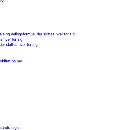
år?
e og delingsformue, der skiftes hver for sig
s hver for sig
r skiftes hver for sig
skiftet bo mv.
årets regler