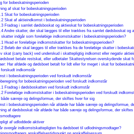
g for bobeskatningsperioden
ning af skat for bobeskatningsperioden
.1 Skat for bobeskatningsperioden
.2 Skat af aktieindkomst i bobeskatningsperioden
.3 Fradrag i samlet dødsboskat og aktieskat for bobeskatningsperioden
.4 Andre skatter, der skal lægges til eller trækkes fra samlet dødsboskat og 
e skatter indgår som foreløbige indkomstskatter i bobeskatningsperioden?
.1 Hvad er foreløbige indkomstskatter for bobeskatningsperioden?
.2 Beløb der skal lægges til eller trækkes fra de foreløbige skatter i bobeska
v skat (carry back) ved underskud i skattepligtig indkomst eller negativ akti
dødsboet betale restskat, eller udbetaler Skattestyrelsen overskydende skat 
r: Har afdøde og dødsboet betalt for lidt eller for meget i skat for bobeskat
 forskudt indkomstår
mst i bobeskatningsperioden ved forskudt indkomstår
eberegning for bobeskatningsperioden ved forskudt indkomstår
.1 Fradrag i dødsboskatten ved forskudt indkomstår
.2 Foreløbige indkomstskatter i bobeskatningsperioden ved forskudt indkoms
 både særeje og delingsformue, der skiftes hver for sig
mst i bobeskatningsperioden når afdøde har både særeje og delingsformue, der
ning af dødsboskat når afdøde har både særeje og delingsformue, der skiftes 
ngsmodtagere
pligt af udloddede aktiver
år overgår indkomstskattepligten fra dødsboet til udlodningsmodtager?
ningsmodtagers anskaffelsestidspunkt og anskaffelsessum