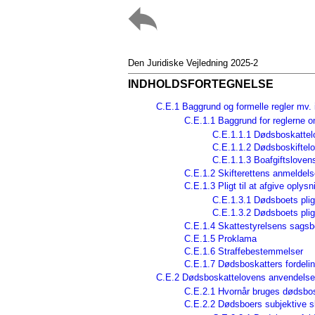
Den Juridiske Vejledning 2025-2
INDHOLDSFORTEGNELSE
C.E.1 Baggrund og formelle regler mv.
C.E.1.1 Baggrund for reglerne 
C.E.1.1.1 Dødsboskattelo
C.E.1.1.2 Dødsboskiftelo
C.E.1.1.3 Boafgiftslovens
C.E.1.2 Skifterettens anmeldels
C.E.1.3 Pligt til at afgive oplysn
C.E.1.3.1 Dødsboets pligt
C.E.1.3.2 Dødsboets pligt
C.E.1.4 Skattestyrelsens sagsb
C.E.1.5 Proklama
C.E.1.6 Straffebestemmelser
C.E.1.7 Dødsboskatters fordel
C.E.2 Dødsboskattelovens anvendels
C.E.2.1 Hvornår bruges dødsbo
C.E.2.2 Dødsboers subjektive sk