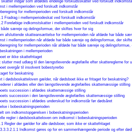
e skatter indgår som afdødes endelige forskudsskatter ved forskudt indkomst
mst i mellemperioden ved forskudt indkomstår
eberegning for mellemperioden ved forskudt indkomstår
.1 Fradrag i mellemperiodeskat ved forskudt indkomstår
.2 Foreløbige indkomstskatter i mellemperioden ved forskudt indkomstår
 både særeje og delingsformue, der skiftes hver for sig
om afsluttende skatteansættelse for mellemperioden når afdøde har både særej
mst i mellemperioden når afdøde har både særeje og delingsformue, der skifte
beregning for mellemperioden når afdøde har både særeje og delingsformue, de
beskatningen i mellemperioden
et er ikke skattefritaget
t slutter med udlæg til den længstlevende ægtefælle efter skattereglerne for u
et overgår til insolvent bobestyrerbo
taget for beskatning
t i dødsboskatteloven gælder, når dødsboet ikke er fritaget for beskatning?
derer i afdødes eller den længstlevende ægtefælles skattemæssige stilling
oets succession i afdødes skattemæssige stilling
oets succession i den længstlevende ægtefælles skattemæssige stilling
oets succession i afdødes underskud for indkomstår før dødsåret
else i bobeskatningsperioden
elt om indkomstopgørelsen i bobeskatningsperioden
elle regler i dødsboskatteloven om indkomst i bobeskatningsperioden
.1 Regler der gælder for alle dødsboer, som ikke er skattefritaget
3.3.3.2.1.1 Indkomst gøres op for en sammenhængende periode og efter døds