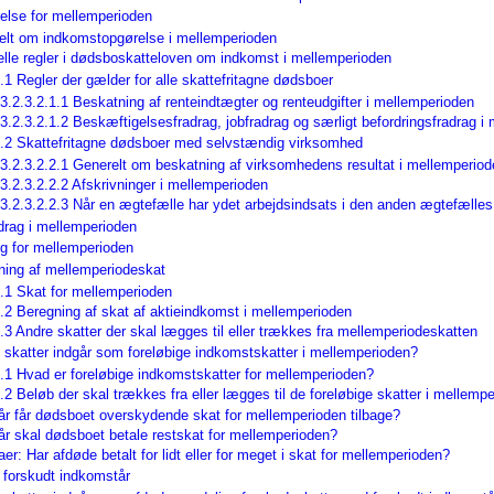
else for mellemperioden
elt om indkomstopgørelse i mellemperioden
elle regler i dødsboskatteloven om indkomst i mellemperioden
.1 Regler der gælder for alle skattefritagne dødsboer
3.2.3.2.1.1 Beskatning af renteindtægter og renteudgifter i mellemperioden
3.2.3.2.1.2 Beskæftigelsesfradrag, jobfradrag og særligt befordringsfradrag i
2.2 Skattefritagne dødsboer med selvstændig virksomhed
3.2.3.2.2.1 Generelt om beskatning af virksomhedens resultat i mellemperiod
3.2.3.2.2.2 Afskrivninger i mellemperioden
3.2.3.2.2.3 Når en ægtefælle har ydet arbejdsindsats i den anden ægtefælle
drag i mellemperioden
g for mellemperioden
ning af mellemperiodeskat
.1 Skat for mellemperioden
.2 Beregning af skat af aktieindkomst i mellemperioden
.3 Andre skatter der skal lægges til eller trækkes fra mellemperiodeskatten
e skatter indgår som foreløbige indkomstskatter i mellemperioden?
.1 Hvad er foreløbige indkomstskatter for mellemperioden?
.2 Beløb der skal trækkes fra eller lægges til de foreløbige skatter i mellemp
år får dødsboet overskydende skat for mellemperioden tilbage?
år skal dødsboet betale restskat for mellemperioden?
r: Har afdøde betalt for lidt eller for meget i skat for mellemperioden?
 forskudt indkomstår