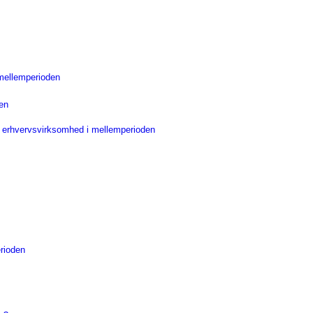
 mellemperioden
en
s erhvervsvirksomhed i mellemperioden
erioden