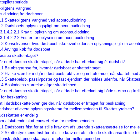
tepligtsperiode
pligtens varighed
oudlodning fra dødsboer
.1 Skattepligtens varighed ved acontoudlodning
2.2 Dødsboets oplysningspligt om acontoudlodning
3.1.4.2.2.1 Krav til oplysning om acontoudlodning
3.1.4.2.2.2 Frister for oplysning om acontoudlodning
2.3 Konsekvenser hvis dødsboet ikke overholder sin oplysningspligt om acont
.4 Arvings køb fra dødsboet
ødsbo skattefritaget?
r er et dødsbo skattefritaget, når afdøde har efterladt sig ét dødsbo?
.1 Beløbsgrænse for, hvornår dødsboet er skattefritaget
.2 Hvilke værdier indgår i dødsboets aktiver og nettoformue, når skattefrihed
.3 Skattebeløb, passivposter og fast ejendom der holdes udenfor, når Skattes
.4 Bosloddens størrelse afgør skattefrihed
r er et dødsbo skattefritaget, når afdøde har efterladt sig både særbo og fæl
 for beskatning
t i dødsboskatteloven gælder, når dødsboet er fritaget for beskatning
ødsboet aflevere oplysningsskema for mellemperioden til Skattestyrelsen?
udsskatten er endelig
om afsluttende skatteansættelse for mellemperioden
.1 Dødsboets frist for at stille krav om afsluttende skatteansættelse for mel
.2 Skattestyrelsens frist for at stille krav om afsluttende skatteansættelse f
atorisk afsluttende skatteansættelse for mellemperioden