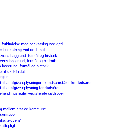
 i forbindelse med beskatning ved død
om beskatning ved dødsfald
vens baggrund, formål og historik
vens baggrund, formål og historik
 baggrund, formål og historik
e af dødsfaldet
inger
 til at afgive oplysninger for indkomståret før dødsåret
 til at afgive oplysning for dødsåret
ehandlingsregler vedrørende dødsboer
ing mellem stat og kommune
esområde
skatteloven?
attepligt