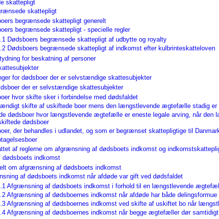
e skattepligt
rænsede skattepligt
oers begrænsede skattepligt generelt
oers begrænsede skattepligt - specielle regler
.1 Dødsboers begrænsede skattepligt af udbytte og royalty
.2 Dødsboers begrænsede skattepligt af indkomst efter kulbrinteskatteloven
ydning for beskatning af personer
attesubjekter
nger for dødsboer der er selvstændige skattesubjekter
dødsboer der er selvstændige skattesubjekter
er hvor skifte sker i forbindelse med dødsfaldet
ændigt skifte af uskiftede boer mens den længstlevende ægtefælle stadig er i
ede dødsboer hvor længstlevende ægtefælle er eneste legale arving, når den 
skiftede dødsboer
oer, der behandles i udlandet, og som er begrænset skattepligtige til Danmar
ptagelsesboer
ttet af reglerne om afgrænsning af dødsboets indkomst og indkomstskattepli
f dødsboets indkomst
elt om afgrænsning af dødsboets indkomst
nsning af dødsboets indkomst når afdøde var gift ved dødsfaldet
.1 Afgrænsning af dødsboets indkomst i forhold til en længstlevende ægtefæl
2.2 Afgrænsning af dødsboernes indkomst når afdøde har både delingsformue
2.3 Afgrænsning af dødsboernes indkomst ved skifte af uskiftet bo når længs
2.4 Afgrænsning af dødsboernes indkomst når begge ægtefæller dør samtidigt