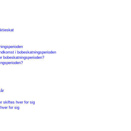
aktieskat
tningsperioden
eindkomst i bobeskatningsperioden
for bobeskatningsperioden?
ningsperioden?
tår
 skiftes hver for sig
hver for sig