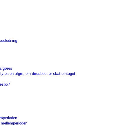
oudlodning
 afgøres
tyrelsen afgør, om dødsboet er skattefritaget
lesbo?
lemperioden
or mellemperioden