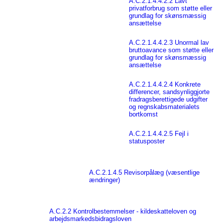
A.C.2.1.4.4.2.2 Lavt
privatforbrug som støtte eller
grundlag for skønsmæssig
ansættelse
A.C.2.1.4.4.2.3 Unormal lav
bruttoavance som støtte eller
grundlag for skønsmæssig
ansættelse
A.C.2.1.4.4.2.4 Konkrete
differencer, sandsynliggjorte
fradragsberettigede udgifter
og regnskabsmaterialets
bortkomst
A.C.2.1.4.4.2.5 Fejl i
statusposter
A.C.2.1.4.5 Revisorpålæg (væsentlige
ændringer)
A.C.2.2 Kontrolbestemmelser - kildeskatteloven og
arbejdsmarkedsbidragsloven