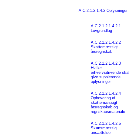
A.C.2.1.2.1.4.2 Oplysninger
A.C.2.1.2.1.4.2.1
Lovgrundlag
A.C.2.1.2.1.4.2.2
Skattemæssigt
årsregnskab
A.C.2.1.2.1.4.2.3
Hvilke
erhvervsdrivende skal
give supplerende
oplysninger
A.C.2.1.2.1.4.2.4
Opbevaring af
skattemæssigt
årsregnskab og
regnskabsmateriale
A.C.2.1.2.1.4.2.5
Skønsmæssig
ansættelse